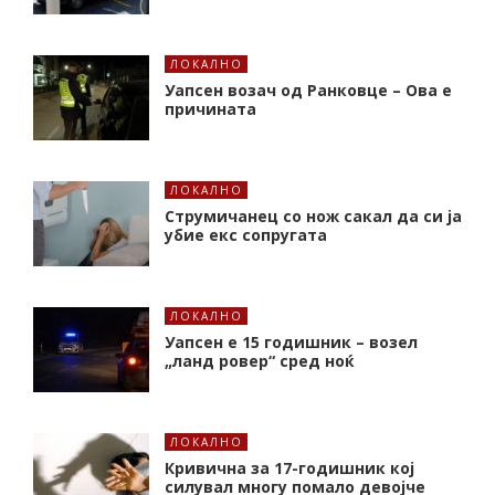
ЛОКАЛНО
Уапсен возач од Ранковце – Ова е
причината
ЛОКАЛНО
Струмичанец со нож сакал да си ја
убие екс сопругата
ЛОКАЛНО
Уапсен е 15 годишник – возел
„ланд ровер“ сред ноќ
ЛОКАЛНО
Кривична за 17-годишник кој
силувал многу помало девојче