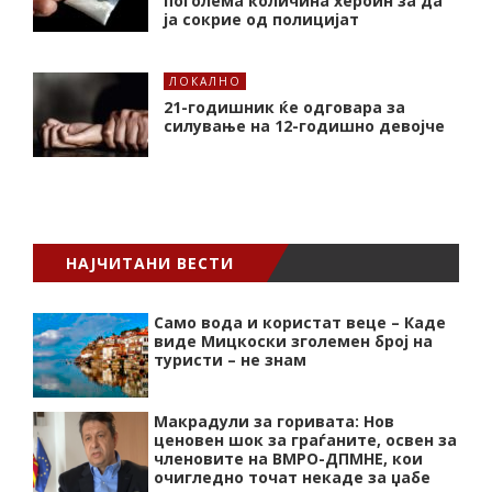
поголема количина хероин за да
ја сокрие од полицијат
ЛОКАЛНО
21-годишник ќе одговара за
силување на 12-годишно девојче
НАЈЧИТАНИ ВЕСТИ
Само вода и користат веце – Каде
виде Мицкоски зголемен број на
туристи – не знам
Макрадули за горивата: Нов
ценовен шок за граѓаните, освен за
членовите на ВМРО-ДПМНЕ, кои
очигледно точат некаде за џабе