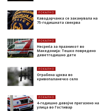
ЛОКАЛНО
Кавадарчанка се заканувала на
75-годишната свекрва
ЛОКАЛНО
Несреќа за празникот во
Македонија: Тешко повредено
деветгодишно дете
ЛОКАЛНО
Ограбена црква во
кривопаланечко село
ЛОКАЛНО
4-годишно девојче прегазено на
улица во Гостивар