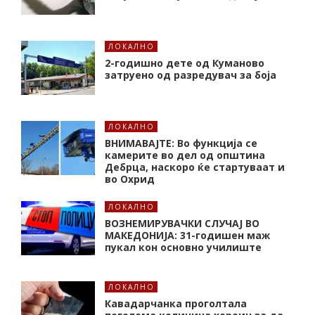
ЛОКАЛНО
2-годишно дете од Куманово
затруено од разредувач за боја
ЛОКАЛНО
ВНИМАВАЈТЕ: Во функција се
камерите во дел од општина
Дебрца, наскоро ќе стартуваат и
во Охрид
ЛОКАЛНО
ВОЗНЕМИРУВАЧКИ СЛУЧАЈ ВО
МАКЕДОНИЈА: 31-годишен маж
пукал кон основнo училиште
ЛОКАЛНО
Кавадарчанка проголтала