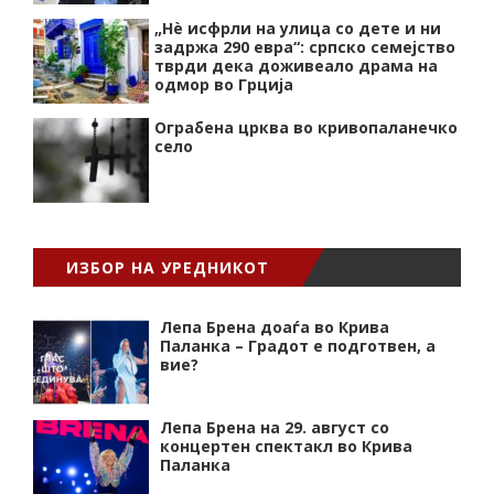
„Нѐ исфрли на улица со дете и ни
задржа 290 евра“: српско семејство
тврди дека доживеало драма на
одмор во Грција
Ограбена црква во кривопаланечко
село
ИЗБОР НА УРЕДНИКОТ
Лепа Брена доаѓа во Крива
Паланка – Градот е подготвен, а
вие?
Лепа Брена на 29. август со
концертен спектакл во Крива
Паланка