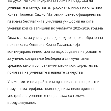
Во духот на континуираната грижа и поддршка на
учениците и семејствата, градоначалникот на општина
Крива Паланка, Сашко Митовски, денес официјално им
ги врачи бесплатните училишни униформи на сите
ученици кои се запишани во учебната 2025/2026 година.
Оваа мерка за учениците е дел од поширока образовна
политика на Општина Крива Паланка, која
континуирано инвестира во подобрување на условите
за учење, создавање безбедна и стимулативна
средина, како и со практични мерки кои, директно им
помагаат на учениците и нивните семејства.
Униформите се изработени од квалитетни и пријатни
памучни материјали, прилагодени за целогодишна
употреба, а учениците ги пречекаа со големо
воодушевување.