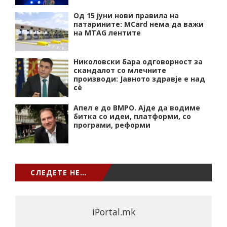
Од 15 јуни нови правила на
патарините: MCard нема да важи
на MTAG лентите
Николовски бара одговорност за
скандалот со млечните
производи: Јавното здравје е над
сѐ
Апел е до ВМРО. Ајде да водиме
битка со идеи, платформи, со
програми, реформи
СЛЕДЕТЕ НЕ…
iPortal.mk