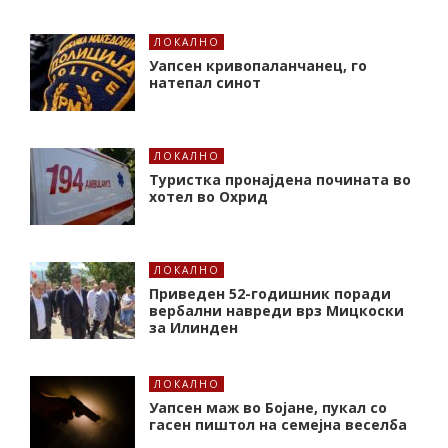
ЛОКАЛНО
Уапсен кривопаланчанец, го
натепал синот
ЛОКАЛНО
Туристка пронајдена почината во
хотел во Охрид
ЛОКАЛНО
Приведен 52-годишник поради
вербални навреди врз Мицкоски
за Илинден
ЛОКАЛНО
Уапсен маж во Бојане, пукал со
гасен пиштол на семејна веселба