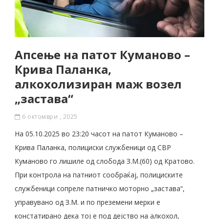
Апсење на патот Куманово –
Крива Паланка,
алкохолизиран маж возел
„застава“
6 октомври , 2025
На 05.10.2025 во 23:20 часот на патот Куманово –
Крива Паланка, полициски службеници од СВР
Куманово го лишиле од слобода З.М.(60) од Кратово.
При контрола на патниот сообраќај, полициските
службеници сопреле патничко моторно „застава“,
управувано од З.М. и по преземени мерки е
констатирано дека тој е под дејство на алкохол,