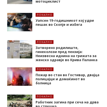
мотоциклист
ЛОКАЛНО
Уапсен 19-годишникот кој удри
пешак во Скопје и избега
ЛОКАЛНО
Затворено родилиште,
гинеколози пред пензија:
Неизвесна иднина на грижата за
женско здравје во Крива Паланка
ЛОКАЛНО
Пожар во стан во Гостивар, двајца
полицајци и домаќинот во
болница
ЛОКАЛНО
Работник загина при сеча на дрва
во струшко