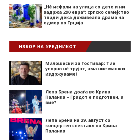
„Нѐ исфрли на улица со дете и ни
задржа 290 евра“: српско семејство
тврди дека доживеало драма на
одмор во Грција
ИЗБОР НА УРЕДНИКОТ
Милошески за Гостивар: Тие
упорно нѐ трујат, ама ние машки
издржуваме!
Лепа Брена доаѓа во Крива
Паланка – Градот е подготвен, а
вие?
Лепа Брена на 29. август со
концертен спектакл во Крива
Паланка