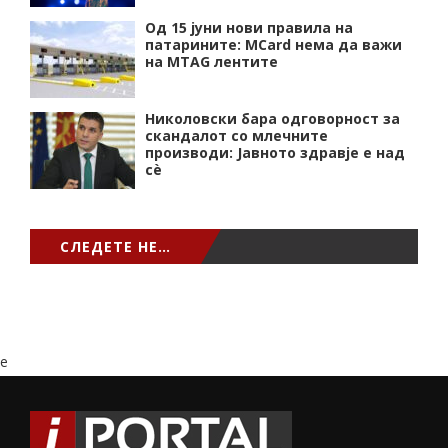
Од 15 јуни нови правила на
патарините: MCard нема да важи
на MTAG лентите
Николовски бара одговорност за
скандалот со млечните
производи: Јавното здравје е над
сѐ
СЛЕДЕТЕ НЕ…
e