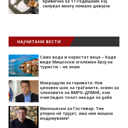
Кривична за 17-годишник кој
силувал многу помало девојче
НАЈЧИТАНИ ВЕСТИ
Само вода и користат веце – Каде
виде Мицкоски зголемен број на
туристи – не знам
Макрадули за горивата: Нов
ценовен шок за граѓаните, освен за
членовите на ВМРО-ДПМНЕ, кои
очигледно точат некаде за џабе
Милошески за Гостивар: Тие
упорно нѐ трујат, ама ние машки
издржуваме!