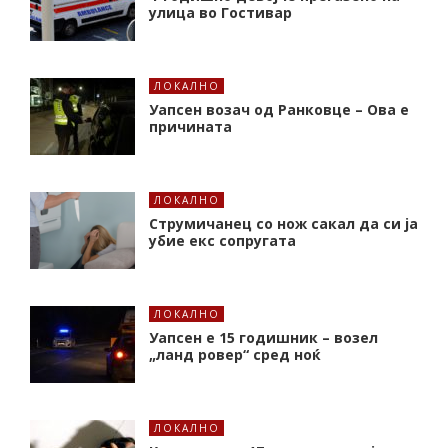
улица во Гостивар
ЛОКАЛНО
Уапсен возач од Ранковце – Ова е
причината
ЛОКАЛНО
Струмичанец со нож сакал да си ја
убие екс сопругата
ЛОКАЛНО
Уапсен е 15 годишник – возел
„ланд ровер“ сред ноќ
ЛОКАЛНО