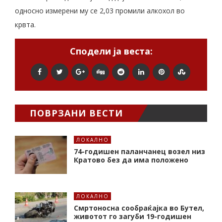
односно измерени му се 2,03 промили алкохол во
крвта.
Сподели ја веста:
ПОВРЗАНИ ВЕСТИ
ЛОКАЛНО
74-годишен паланчанец возел низ
Кратово без да има положено
ЛОКАЛНО
Смртоносна сообраќајка во Бутел,
животот го загуби 19-годишен