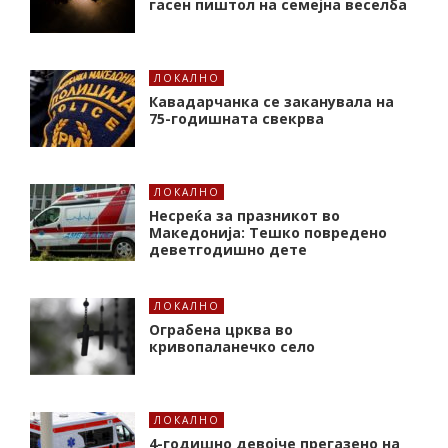
гасен пиштол на семејна веселба
ЛОКАЛНО
Кавадарчанка се заканувала на
75-годишната свекрва
ЛОКАЛНО
Несреќа за празникот во
Македонија: Тешко повредено
деветгодишно дете
ЛОКАЛНО
Ограбена црква во
кривопаланечко село
ЛОКАЛНО
4-годишно девојче прегазено на