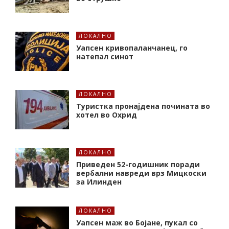
ЛОКАЛНО
Уапсен кривопаланчанец, го
натепал синот
ЛОКАЛНО
Туристка пронајдена почината во
хотел во Охрид
ЛОКАЛНО
Приведен 52-годишник поради
вербални навреди врз Мицкоски
за Илинден
ЛОКАЛНО
Уапсен маж во Бојане, пукал со