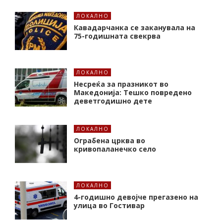
ЛОКАЛНО
Кавадарчанка се заканувала на
75-годишната свекрва
ЛОКАЛНО
Несреќа за празникот во
Македонија: Тешко повредено
деветгодишно дете
ЛОКАЛНО
Ограбена црква во
кривопаланечко село
ЛОКАЛНО
4-годишно девојче прегазено на
улица во Гостивар