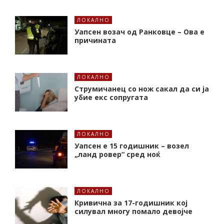
ЛОКАЛНО
Уапсен возач од Ранковце – Ова е
причината
ЛОКАЛНО
Струмичанец со нож сакал да си ја
убие екс сопругата
ЛОКАЛНО
Уапсен е 15 годишник – возел
„ланд ровер“ сред ноќ
ЛОКАЛНО
Кривична за 17-годишник кој
силувал многу помало девојче