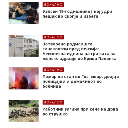
ЛОКАЛНО
Уапсен 19-годишникот кој удри
пешак во Скопје и избега
ЛОКАЛНО
Затворено родилиште,
гинеколози пред пензија:
Неизвесна иднина на грижата за
женско здравје во Крива Паланка
ЛОКАЛНО
Пожар во стан во Гостивар, двајца
полицајци и домаќинот во
болница
ЛОКАЛНО
Работник загина при сеча на дрва
во струшко