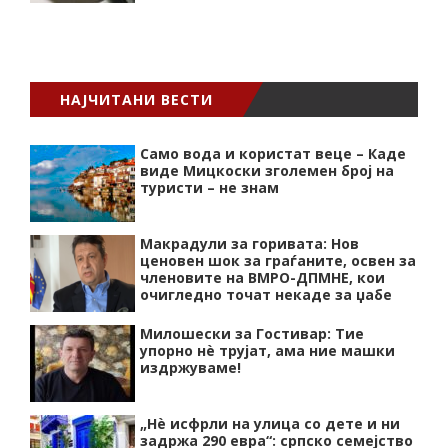
НАЈЧИТАНИ ВЕСТИ
Само вода и користат веце – Каде
виде Мицкоски зголемен број на
туристи – не знам
Макрадули за горивата: Нов
ценовен шок за граѓаните, освен за
членовите на ВМРО-ДПМНЕ, кои
очигледно точат некаде за џабе
Милошески за Гостивар: Тие
упорно нѐ трујат, ама ние машки
издржуваме!
„Нѐ исфрли на улица со дете и ни
задржа 290 евра“: српско семејство