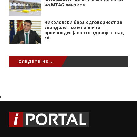
на MTAG лентите
Николовски бара одговорност за
скандалот со млечните
производи: Јавното здравје е над
сѐ
СЛЕДЕТЕ НЕ…
e