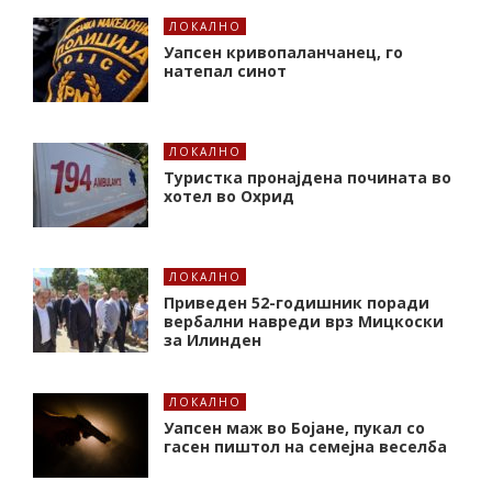
ЛОКАЛНО
Уапсен кривопаланчанец, го
натепал синот
ЛОКАЛНО
Туристка пронајдена почината во
хотел во Охрид
ЛОКАЛНО
Приведен 52-годишник поради
вербални навреди врз Мицкоски
за Илинден
ЛОКАЛНО
Уапсен маж во Бојане, пукал со
гасен пиштол на семејна веселба