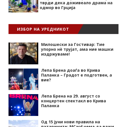
тврди дека доживеало драма на
одмор во Грција
ИЗБОР НА УРЕДНИКОТ
Милошески за Гостивар: Тие
упорно нѐ трујат, ама ние машки
издржуваме!
Лепа Брена доаѓа во Крива
Паланка – Градот е подготвен, а
вие?
Лепа Брена на 29. август со
концертен спектакл во Крива
Паланка
Од 15 јуни нови правила на
патарините: MCard нема да важи