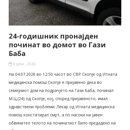
24-годишник пронајден
починат во домот во Гази
Баба
6 јули , 2026
На 04.07.2026 во 12:50 часот во СВР Скопје од Итната
медицинска помош Скопје е пријавено дека во
семејниот дом на подрачјето на Гази Баба, починал
М.Ц.(24) од Скопје, кој, според пријавеното, имал
здравствени проблеми. Лекар од Итната медицинска
помош констатирал смрт, а по насоки на јавен
обвинител телото на починатиот било предадено на