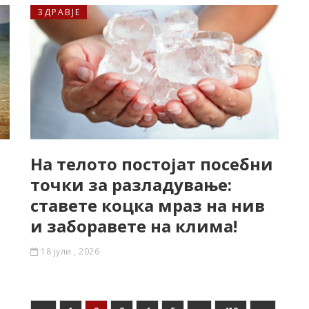
ЗДРАВЈЕ
На телото постојат посебни
точки за разладување:
ставете коцка мраз на нив
и заборавете на клима!
18 јули , 2026