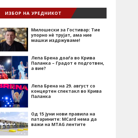
ИЗБОР НА УРЕДНИКОТ
Милошески за Гостивар: Тие
упорно нѐ трујат, ама ние
машки издржуваме!
Лепа Брена доаѓа во Крива
Паланка – Градот е подготвен,
а вие?
Лепа Брена на 29. август со
концертен спектакл во Крива
Паланка
Од 15 јуни нови правила на
патарините: MCard нема да
важи на MTAG лентите