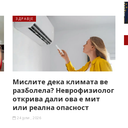
ЗДРАВЈЕ
Мислите дека климата ве
разболела? Неврофизиолог
открива дали ова е мит
или реална опасност
24 јули , 2026