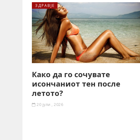
ЗДРАВЈЕ
Како да го сочувате
исончаниот тен после
летото?
20 јули , 2026