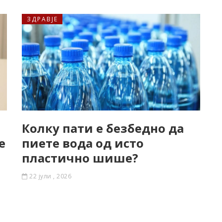
ЗДРАВЈЕ
Колку пати е безбедно да
е
пиете вода од исто
пластично шише?
22 јули , 2026