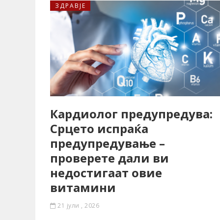
ЗДРАВЈЕ
Кардиолог предупредува:
Срцето испраќа
предупредување –
проверете дали ви
недостигаат овие
витамини
21 јули , 2026