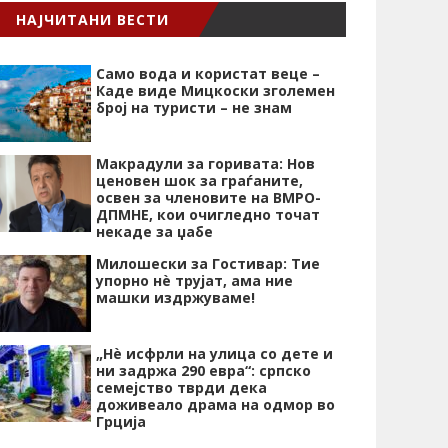
НАЈЧИТАНИ ВЕСТИ
Само вода и користат веце –
Каде виде Мицкоски зголемен
број на туристи – не знам
Макрадули за горивата: Нов
ценовен шок за граѓаните,
освен за членовите на ВМРО-
ДПМНЕ, кои очигледно точат
некаде за џабе
Милошески за Гостивар: Тие
упорно нѐ трујат, ама ние
машки издржуваме!
„Нѐ исфрли на улица со дете и
ни задржа 290 евра“: српско
семејство тврди дека
доживеало драма на одмор во
Грција