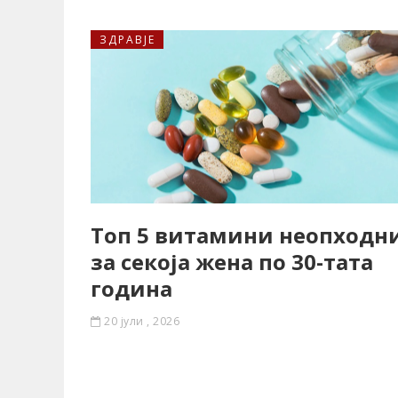
ЗДРАВЈЕ
Топ 5 витамини неопходн
за секоја жена по 30-тата
година
20 јули , 2026