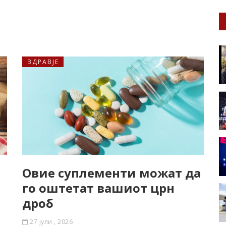
ЗДРАВЈЕ
Oвие суплементи можат да
го оштетат вашиот црн
дроб
27 јули , 2026