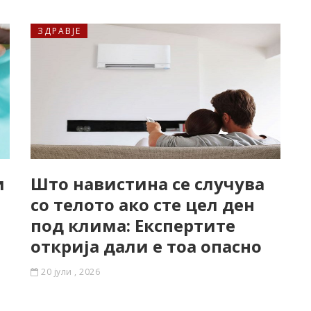
ЗДРАВЈЕ
и
Што навистина се случува
со телото ако сте цел ден
под клима: Експертите
открија дали е тоа опасно
20 јули , 2026