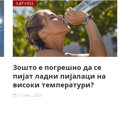
ЗДРАВЈЕ
Зошто е погрешно да се
пијат ладни пијалаци на
високи температури?
21 јули , 2026