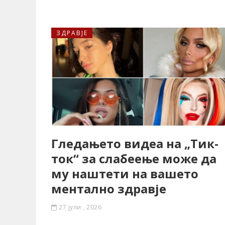
ЗДРАВЈЕ
Гледањето видеа на „Тик-
ток“ за слабеење може да
му наштети на вашето
ментално здравје
27 јули , 2026