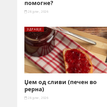
помогне?
28 јули , 2026
ЗДРАВЈЕ
Џем од сливи (печен во
рерна)
28 јули , 2026