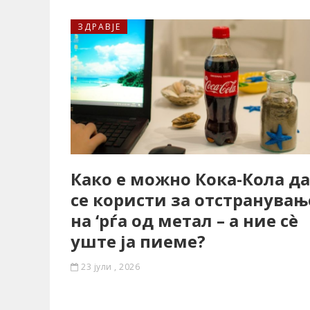
ЗДРАВЈЕ
Како е можно Кока-Кола да
се користи за отстранувањ
на ‘рѓа од метал – а ние сè
уште ја пиеме?
23 јули , 2026