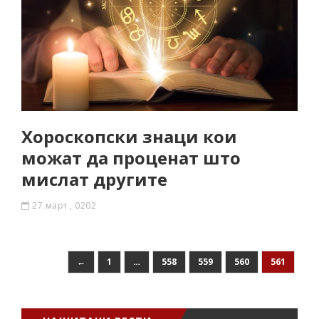
Хороскопски знаци кои
можат да проценат што
мислат другите
27 март , 0202
←
1
…
558
559
560
561