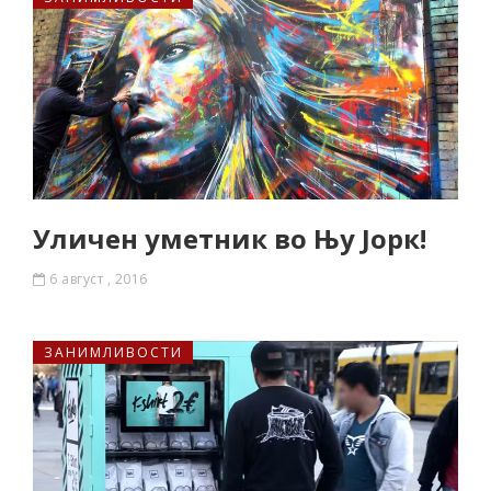
Уличен уметник во Њу Јорк!
6 август , 2016
ЗАНИМЛИВОСТИ