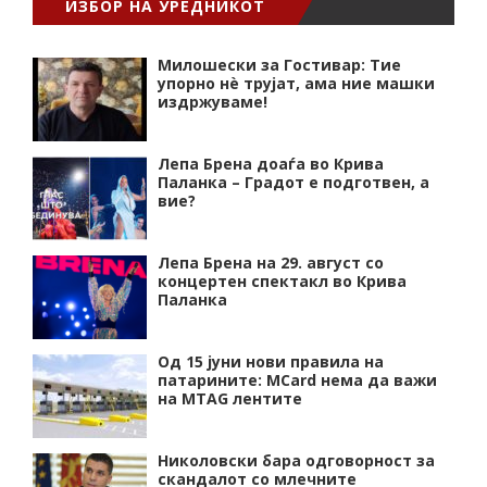
ИЗБОР НА УРЕДНИКОТ
Милошески за Гостивар: Тие
упорно нѐ трујат, ама ние машки
издржуваме!
Лепа Брена доаѓа во Крива
Паланка – Градот е подготвен, а
вие?
Лепа Брена на 29. август со
концертен спектакл во Крива
Паланка
Од 15 јуни нови правила на
патарините: MCard нема да важи
на MTAG лентите
Николовски бара одговорност за
скандалот со млечните