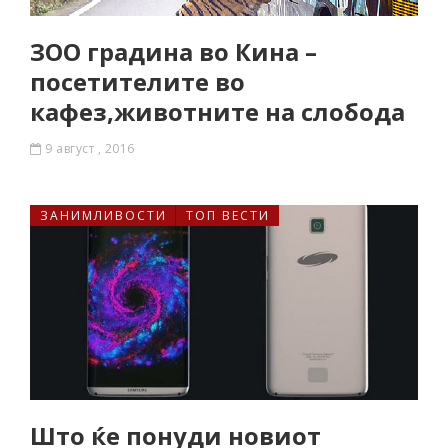
ЗOO градина во Кина –
посетителите во
кафез,животнитe на слобода
9 август , 2016
ЗАНИМЛИВОСТИ
ТОП ВЕСТИ
Што ќе понуди новиот