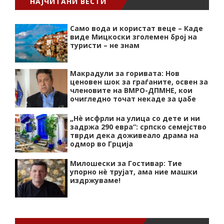
НАЈЧИТАНИ ВЕСТИ
Само вода и користат веце – Каде
виде Мицкоски зголемен број на
туристи – не знам
Макрадули за горивата: Нов
ценовен шок за граѓаните, освен за
членовите на ВМРО-ДПМНЕ, кои
очигледно точат некаде за џабе
„Нѐ исфрли на улица со дете и ни
задржа 290 евра“: српско семејство
тврди дека доживеало драма на
одмор во Грција
Милошески за Гостивар: Тие
упорно нѐ трујат, ама ние машки
издржуваме!