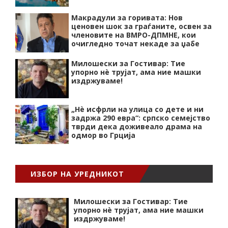
Макрадули за горивата: Нов
ценовен шок за граѓаните, освен за
членовите на ВМРО-ДПМНЕ, кои
очигледно точат некаде за џабе
Милошески за Гостивар: Тие
упорно нѐ трујат, ама ние машки
издржуваме!
„Нѐ исфрли на улица со дете и ни
задржа 290 евра“: српско семејство
тврди дека доживеало драма на
одмор во Грција
ИЗБОР НА УРЕДНИКОТ
Милошески за Гостивар: Тие
упорно нѐ трујат, ама ние машки
издржуваме!