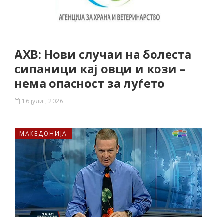
АХВ: Нови случаи на болеста
сипаници кај овци и кози –
нема опасност за луѓето
16 јули , 2026
МАКЕДОНИЈА