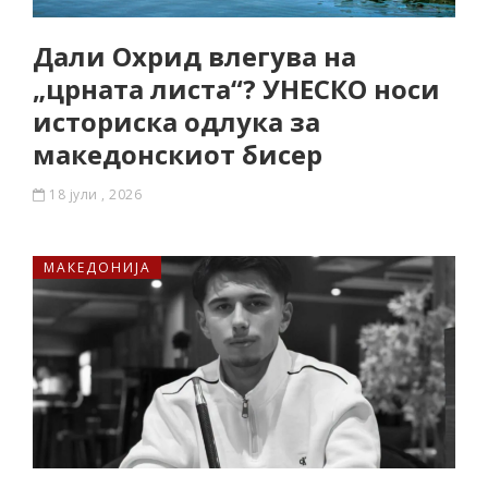
Дали Охрид влегува на
„црната листа“? УНЕСКО носи
историска одлука за
македонскиот бисер
18 јули , 2026
МАКЕДОНИЈА