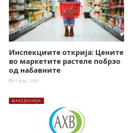
Инспекциите открија: Цените
во маркетите растеле побрзо
од набавните
17 јули , 2026
МАКЕДОНИЈА