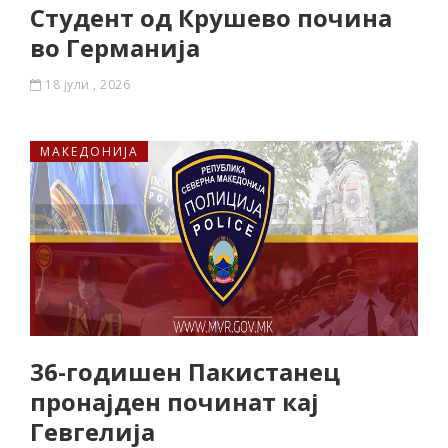
Студент од Крушево почина
во Германија
18 јули , 2026
МАКЕДОНИЈА
36-годишен Пакистанец
пронајден починат кај
Гевгелија