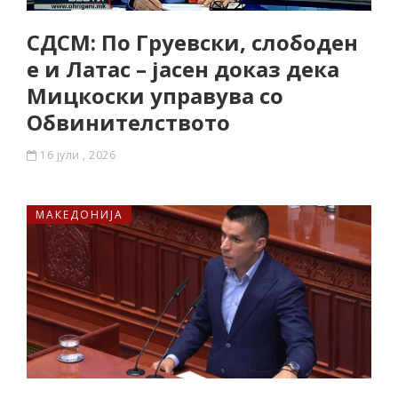
СДСМ: По Груевски, слободен
е и Латас – јасен доказ дека
Мицкоски управува со
Обвинителството
16 јули , 2026
МАКЕДОНИЈА