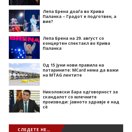
Лепа Брена доаѓа во Крива
Паланка – Градот е подготвен, а
вие?
Лепа Брена на 29. август со
концертен спектакл во Крива
Паланка
Од 15 јуни нови правила на
патарините: MCard нема да важи
на MTAG лентите
Николовски бара одговорност за
скандалот со млечните
производи: Јавното здравје е над
сѐ
СЛЕДЕТЕ НЕ…