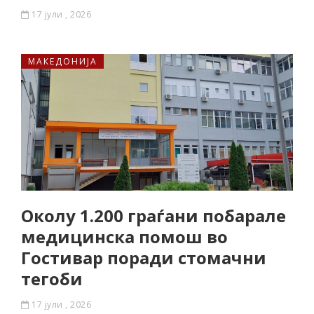
17 јули , 2026
МАКЕДОНИЈА
Околу 1.200 граѓани побарале
медицинска помош во
Гостивар поради стомачни
тегоби
17 јули , 2026