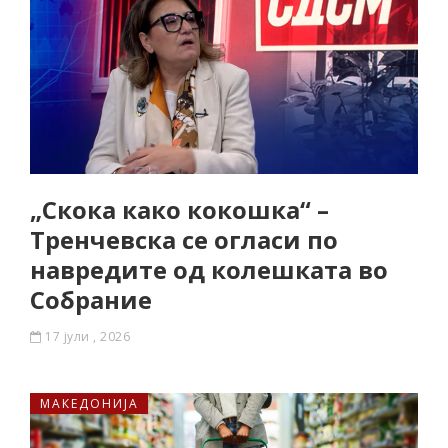
„Скока како кокошка“ –
Тренчевска се огласи по
навредите од колешката во
Собрание
17 јули , 2026
МАКЕДОНИЈА