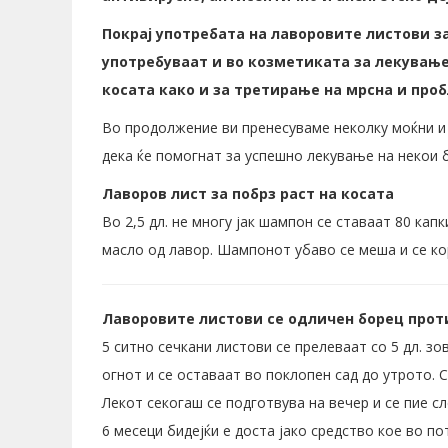
Покрај употребата на лаворовите листови з
употребуваат и во козметиката за лекување
косата како и за третирање на мрсна и про
Во продолжение ви пренесуваме неколку моќни и
дека ќе помогнат за успешно лекување на некои б
Лаворов лист за побрз раст на косата
Во 2,5 дл. не многу јак шампон се ставаат 80 ка
масло од лавор. Шампонот убаво се меша и се ко
Лаворовите листови се одличен борец прот
5 ситно сечкани листови се прелеваат со 5 дл. зо
огнот и се оставаат во поклопен сад до утрото. Со
Лекот секогаш се подготвува на вечер и се пие сл
6 месеци бидејќи е доста јако средство кое во п