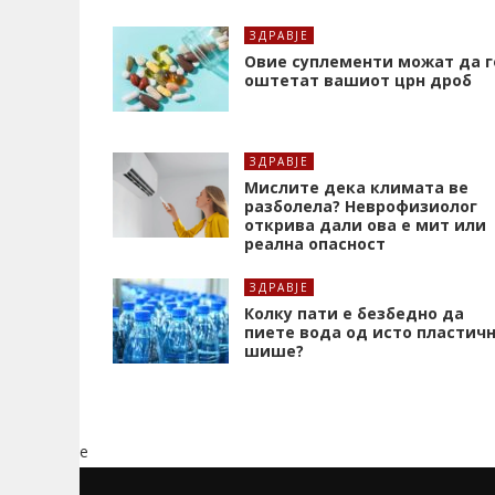
ЗДРАВЈЕ
Oвие суплементи можат да г
оштетат вашиот црн дроб
ЗДРАВЈЕ
Мислите дека климата ве
разболела? Неврофизиолог
открива дали ова е мит или
реална опасност
ЗДРАВЈЕ
Колку пати е безбедно да
пиете вода од исто пластич
шише?
e