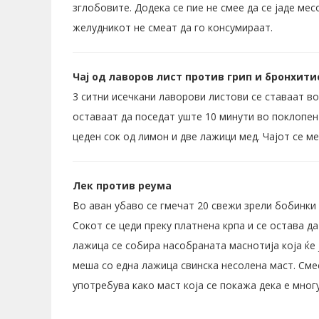
зглобовите. Додека се пие не смее да се јаде месо
желудникот не смеат да го консумираат.
Чај од лаворов лист против грип и бронхити
3 ситни исечкани лаворови листови се ставаат во 2
оставаат да поседат уште 10 минути во поклопен 
цеден сок од лимон и две лажици мед. Чајот се ме
Лек против реума
Во аван убаво се гмечат 20 свежи зрели бобинки 
Сокот се цеди преку платнена крпа и се остава д
лажица се собира насобраната маснотија која ќе
меша со една лажица свинска несолена маст. Смес
употребува како маст која се покажа дека е мног