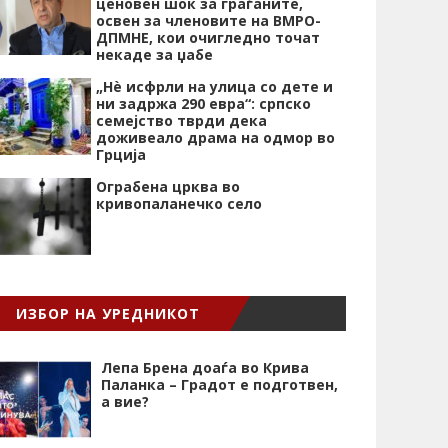
ценовен шок за граѓаните,
освен за членовите на ВМРО-
ДПМНЕ, кои очигледно точат
некаде за џабе
„Нѐ исфрли на улица со дете и
ни задржа 290 евра“: српско
семејство тврди дека
доживеало драма на одмор во
Грција
Ограбена црква во
кривопаланечко село
ИЗБОР НА УРЕДНИКОТ
Лепа Брена доаѓа во Крива
Паланка – Градот е подготвен,
а вие?