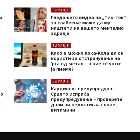
ЗДРАВЈЕ
о
Гледањето видеа на „Тик-ток“
за слабеење може да му
наштети на вашето ментално
здравје
ЗДРАВЈЕ
Како е можно Кока-Кола да се
користи за отстранување на
‘рѓа од метал – а ние сè уште
ја пиеме?
ЗДРАВЈЕ
Кардиолог предупредува:
но
Срцето испраќа
предупредување – проверете
дали ви недостигаат овие
витамини