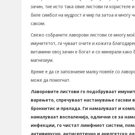
зачин, тие исто така овие листови ги користеле и
биле симбол на мудрост и мир па затоа и многу 
саксии.
Свежо собраните лаворови листови се многу моќ
имунитетот, ги чуваат очите и кожата благодаре
витамини овој зачин е богат и со минерали како б
магнезиум.
Време е да се запознаеме малку повеќе со лавор
може да помогнат.
Лаворовите листови го подобруваат имуните
варењето, спречуваат настанување гасови в
бронхитис и прелада. Ги намалуваат и комп
намалуваат воспаленија, одлични се за нам
инфекции, го чистат лимфниот систем, пом
антивирусно, антисептично и анелгетско де