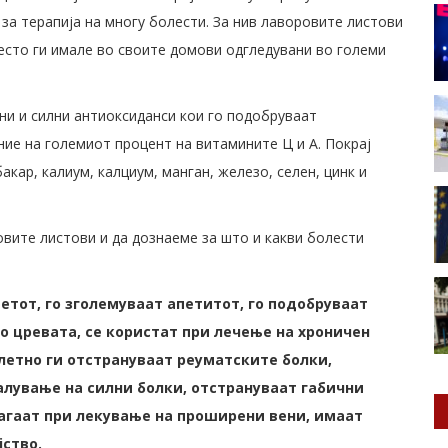
 за терапија на многу болести. За нив лаворовите листови
често ги имале во своите домови одгледувани во големи
ни и силни антиоксиданси кои го подобруваат
ние на големиот процент на витамините Ц и А. Покрај
акар, калиум, калциум, манган, железо, селен, цинк и
овите листови и да дознаеме за што и какви болести
тот, го зголемуваат апетитот, го подобруваат
о цревата, се користат при лечење на хроничен
летно ги отстрануваат реуматските болки,
алување на силни болки, отстрануваат габични
агаат при лекување на проширени вени, имаат
јство.