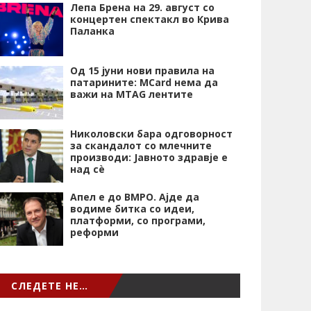
Лепа Брена на 29. август со
концертен спектакл во Крива
Паланка
Од 15 јуни нови правила на
патарините: MCard нема да
важи на MTAG лентите
Николовски бара одговорност
за скандалот со млечните
производи: Јавното здравје е
над сѐ
Апел е до ВМРО. Ајде да
водиме битка со идеи,
платформи, со програми,
реформи
СЛЕДЕТЕ НЕ…