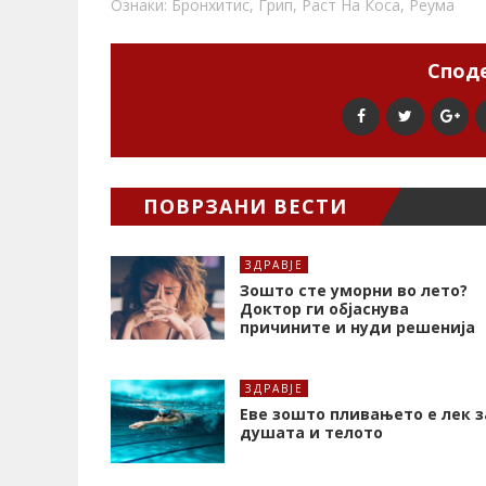
Ознаки:
Бронхитис
,
Грип
,
Раст На Коса
,
Реума
Споде
ПОВРЗАНИ ВЕСТИ
ЗДРАВЈЕ
Зошто сте уморни во лето?
Доктор ги објаснува
причините и нуди решенија
ЗДРАВЈЕ
Еве зошто пливањето е лек з
душата и телото