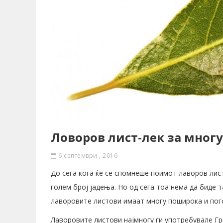
Ловоров лист-лек за многу
6 септември , 2016
До сега кога ќе се спомнеше поимот лаворов лист
голем број јадења. Но од сега тоа нема да биде 
лаворовите листови имаат многу поширока и пог
Лаворовите листови најмногу ги употребувале Гр