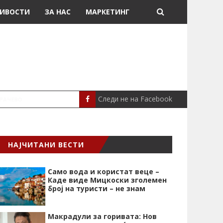
ИВОСТИ
ЗА НАС
МАРКЕТИНГ
Следи не на Facebook
ТРИФУНОВСК
МАКЕДОНИЈА
НАЈЧИТАНИ ВЕСТИ
Само вода и користат веце –
Каде виде Мицкоски зголемен
број на туристи – не знам
Макрадули за горивата: Нов