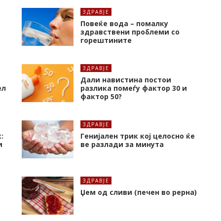
ЗДРАВЈЕ
Повеќе вода – помалку
здравствени проблеми со
горештините
ЗДРАВЈЕ
Дали навистина постои
ел
разлика помеѓу фактор 30 и
фактор 50?
ЗДРАВЈЕ
:
Генијален трик кој целосно ќе
и
ве разлади за минута
ЗДРАВЈЕ
Џем од сливи (печен во рерна)