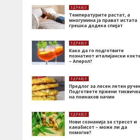
ЗДРАВЈЕ
Температурите растат, а
многумина ја прават истата
грешка додека спијат
ЗДРАВЈЕ
Како да го подготвите
познатиот италијански кокт
– Аперол?
ЗДРАВЈЕ
Предлог за лесен летен ручек
Подгответе пржени тиквичк
на поинаков начин
ЗДРАВЈЕ
Нови сознанија за стресот и
канабисот – може ли да
помогне?