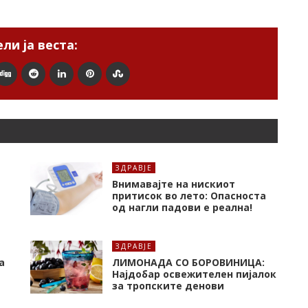
ли ја веста:
ЗДРАВЈЕ
Внимавајте на нискиот
притисок во лето: Опасноста
од нагли падови е реална!
ЗДРАВЈЕ
а
ЛИМОНАДА СО БОРОВИНИЦА:
Најдобар освежителен пијалок
за тропските денови