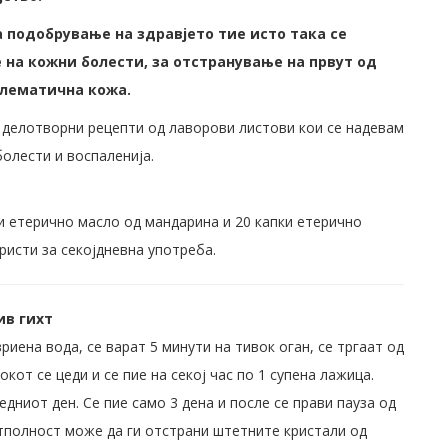
а подобрување на здравјето тие исто така се
 на кожни болести, за отстранување на првут од
блематична кожа.
 делотворни рецепти од лаворови листови кои се надевам
олести и воспаленија.
пки етерично масло од мандарина и 20 капки етерично
ристи за секојдневна употреба.
ив гихт
вриена вода, се варат 5 минути на тивок оган, се тргаат од
кот се цеди и се пие на секој час по 1 супена лажица.
едниот ден. Се пие само 3 дена и после се прави пауза од
отполност може да ги отстрани штетните кристали од