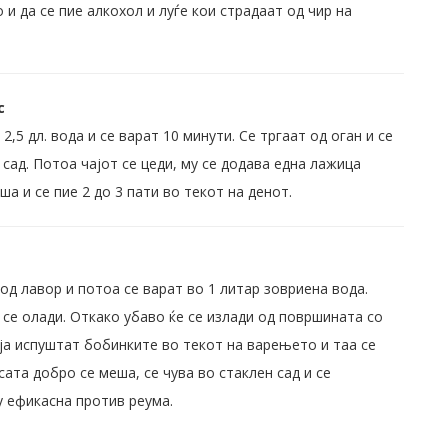
 и да се пие алкохол и луѓе кои страдаат од чир на
с
,5 дл. вода и се варат 10 минути. Се тргаат од оган и се
сад. Потоа чајот се цеди, му се додава една лажица
ша и се пие 2 до 3 пати во текот на денот.
од лавор и потоа се варат во 1 литар зовриена вода.
а се олади. Откако убаво ќе се излади од површината со
 ја испуштат бобинките во текот на варењето и таа се
ата добро се меша, се чува во стаклен сад и се
у ефикасна против реума.