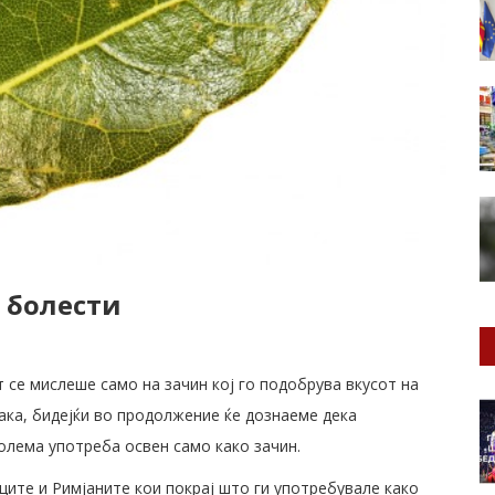
 болести
 се мислеше само на зачин кој го подобрува вкусот на
така, бидејќи во продолжение ќе дознаеме дека
олема употреба освен само како зачин.
ците и Римјаните кои покрај што ги употребувале како