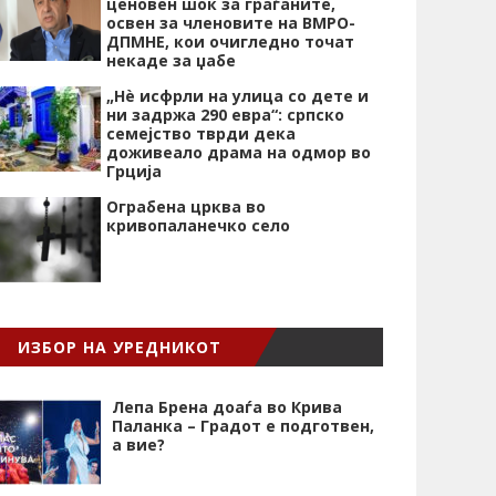
ценовен шок за граѓаните,
освен за членовите на ВМРО-
ДПМНЕ, кои очигледно точат
некаде за џабе
„Нѐ исфрли на улица со дете и
ни задржа 290 евра“: српско
семејство тврди дека
доживеало драма на одмор во
Грција
Ограбена црква во
кривопаланечко село
ИЗБОР НА УРЕДНИКОТ
Лепа Брена доаѓа во Крива
Паланка – Градот е подготвен,
а вие?