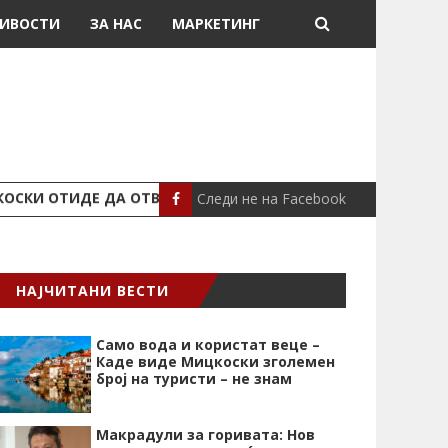
ИВОСТИ
ЗА НАС
МАРКЕТИНГ
Следи не на Facebook
ОСКИ ОТИДЕ ДА ОТВОРА БАЗЕН
ПОЛИЦАЕЦ З
МАКЕДОНИЈА
НАЈЧИТАНИ ВЕСТИ
Само вода и користат веце –
Каде виде Мицкоски зголемен
број на туристи – не знам
Макрадули за горивата: Нов