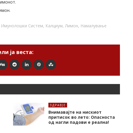
лимонот.
имон.
,
Имунолошки Систем
,
Калциум
,
Лимон
,
Намалување
ли ја веста:
ЗДРАВЈЕ
Внимавајте на нискиот
притисок во лето: Опасноста
од нагли падови е реална!