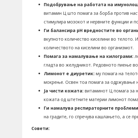
Подобрување на работата на имуноло
витамин Ц што помага за борба против наст
стимулира мозокот и нервните функции и п
Ги балансира pH вредностите во орган
вкупното количество киселини во телото. И
количеството на киселини во организмот.
Помага за намалување на килограми:
ло
гладта во желудникот. Редовното пиење во
Лимонот е диуретик:
му помага на телот
мокрење. Освен тоа помага за одржување н
Ја чисти кожата:
витаминот Ц помага за н
кожата од штетните материи лимонот помага
Ги намалува респираторните проблеми
на градите, го спречува кашлањето, а се пр
Совети: