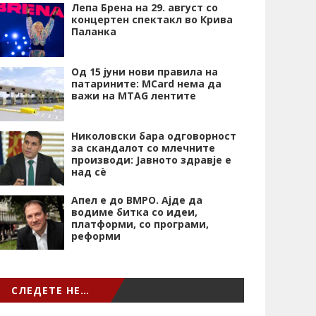
Лепа Брена на 29. август со
концертен спектакл во Крива
Паланка
Од 15 јуни нови правила на
патарините: MCard нема да
важи на MTAG лентите
Николовски бара одговорност
за скандалот со млечните
производи: Јавното здравје е
над сѐ
Апел е до ВМРО. Ајде да
водиме битка со идеи,
платформи, со програми,
реформи
СЛЕДЕТЕ НЕ…