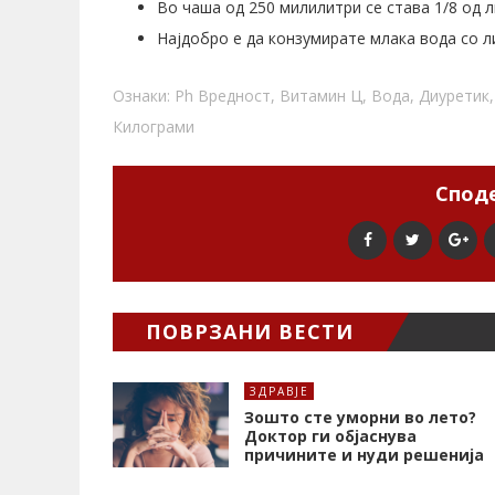
Во чаша од 250 милилитри се става 1/8 од 
Најдобро е да конзумирате млака вода со л
Ознаки:
Ph Вредност
,
Витамин Ц
,
Вода
,
Диуретик
Килограми
Споде
ПОВРЗАНИ ВЕСТИ
ЗДРАВЈЕ
Зошто сте уморни во лето?
Доктор ги објаснува
причините и нуди решенија