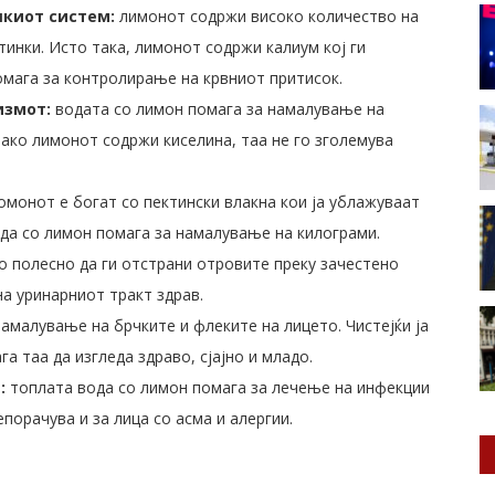
шкиот систем:
лимонот содржи високо количество на
инки. Исто така, лимонот содржи калиум кој ги
омага за контролирање на крвниот притисок.
измот:
водата со лимон помага за намалување на
ако лимонот содржи киселина, таа не го зголемува
монот е богат со пектински влакна кои ја ублажуваат
да со лимон помага за намалување на килограми.
о полесно да ги отстрани отровите преку зачестено
а уринарниот тракт здрав.
амалување на брчките и флеките на лицето. Чистејќи ја
 таа да изгледа здраво, сјајно и младо.
:
топлата вода со лимон помага за лечење на инфекции
епорачува и за лица со асма и алергии.