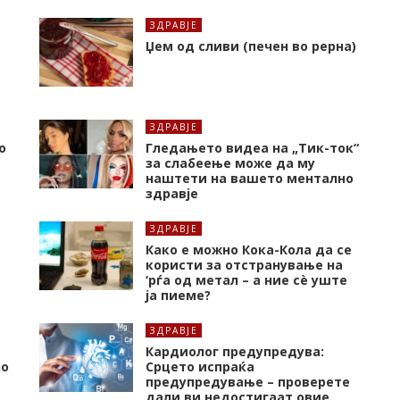
ЗДРАВЈЕ
Џем од сливи (печен во рерна)
ЗДРАВЈЕ
о
Гледањето видеа на „Тик-ток“
за слабеење може да му
наштети на вашето ментално
здравје
ЗДРАВЈЕ
Како е можно Кока-Кола да се
користи за отстранување на
‘рѓа од метал – а ние сè уште
ја пиеме?
ЗДРАВЈЕ
Кардиолог предупредува:
но
Срцето испраќа
предупредување – проверете
дали ви недостигаат овие