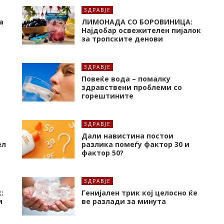
ЗДРАВЈЕ
а
ЛИМОНАДА СО БОРОВИНИЦА:
Најдобар освежителен пијалок
за тропските денови
ЗДРАВЈЕ
Повеќе вода – помалку
здравствени проблеми со
горештините
ЗДРАВЈЕ
Дали навистина постои
ел
разлика помеѓу фактор 30 и
фактор 50?
ЗДРАВЈЕ
:
Генијален трик кој целосно ќе
и
ве разлади за минута