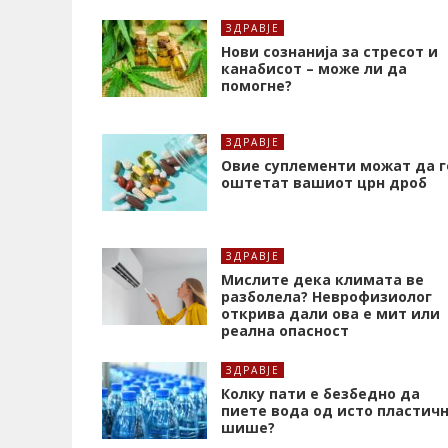
ЗДРАВЈЕ
Нови сознанија за стресот и
канабисот – може ли да
помогне?
ЗДРАВЈЕ
Oвие суплементи можат да г
оштетат вашиот црн дроб
ЗДРАВЈЕ
Мислите дека климата ве
разболела? Неврофизиолог
открива дали ова е мит или
реална опасност
ЗДРАВЈЕ
Колку пати е безбедно да
пиете вода од исто пластич
шише?