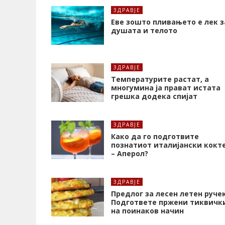
ЗДРАВЈЕ
Еве зошто пливањето е лек з
душата и телото
ЗДРАВЈЕ
Температурите растат, а
многумина ја прават истата
грешка додека спијат
ЗДРАВЈЕ
Како да го подготвите
познатиот италијански кокт
– Аперол?
ЗДРАВЈЕ
Предлог за лесен летен ручек
Подгответе пржени тиквичк
на поинаков начин