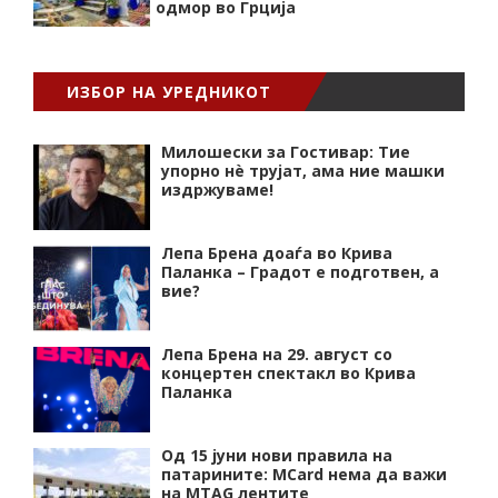
одмор во Грција
ИЗБОР НА УРЕДНИКОТ
Милошески за Гостивар: Тие
упорно нѐ трујат, ама ние машки
издржуваме!
Лепа Брена доаѓа во Крива
Паланка – Градот е подготвен, а
вие?
Лепа Брена на 29. август со
концертен спектакл во Крива
Паланка
Од 15 јуни нови правила на
патарините: MCard нема да важи
на MTAG лентите