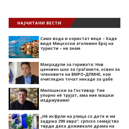
НАЈЧИТАНИ ВЕСТИ
Само вода и користат веце – Каде
виде Мицкоски зголемен број на
туристи – не знам
Макрадули за горивата: Нов
ценовен шок за граѓаните, освен за
членовите на ВМРО-ДПМНЕ, кои
очигледно точат некаде за џабе
Милошески за Гостивар: Тие
упорно нѐ трујат, ама ние машки
издржуваме!
„Нѐ исфрли на улица со дете и ни
задржа 290 евра“: српско семејство
тврди дека доживеало драма на