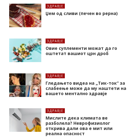
ЗДРАВЈЕ
Џем од сливи (печен во рерна)
ЗДРАВЈЕ
Oвие суплементи можат да го
оштетат вашиот црн дроб
ЗДРАВЈЕ
Гледањето видеа на „Тик-ток“ за
слабеење може да му наштети на
вашето ментално здравје
ЗДРАВЈЕ
Мислите дека климата ве
разболела? Неврофизиолог
открива дали ова е мит или
реална опасност