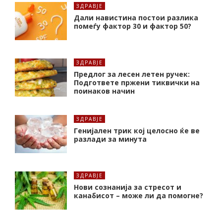
ЗДРАВЈЕ
Дали навистина постои разлика
помеѓу фактор 30 и фактор 50?
ЗДРАВЈЕ
Предлог за лесен летен ручек:
Подгответе пржени тиквички на
поинаков начин
ЗДРАВЈЕ
Генијален трик кој целосно ќе ве
разлади за минута
ЗДРАВЈЕ
Нови сознанија за стресот и
канабисот – може ли да помогне?