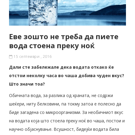
Еве зошто не треба да пиете
вода стоена преку ноќ
15 септември , 2016
Дали сте забележале дека водата откако ќе
отстои неколку часа во чаша добива чуден вкус?
Што значи тоа?
Обичната вода, за разлика од храната, не содржи
шеќери, ниту белковини, па токму затоа е полесно да
биде загадена со микроорганизми. За необичниот вкус
на водата која што стоела преку ноќ во чаша, постои и
научно објаснување. Всушност, бидејќи водата била