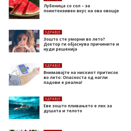
Лубеница со сол – за
поинтензивен вкус на ова овошје
ЗДРАВЈЕ
Зошто сте уморни во лето?
Доктор ги објаснува причините и
нуди решенија
ЗДРАВЈЕ
Внимавајте на нискиот притисок
во лето: Опасноста од нагли
падови е реална!
ЗДРАВЈЕ
Еве зошто пливањето е лек за
душата и телото