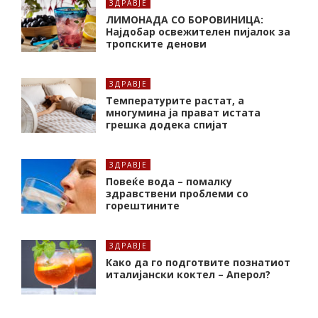
ЗДРАВЈЕ
ЛИМОНАДА СО БОРОВИНИЦА:
Најдобар освежителен пијалок за
тропските денови
ЗДРАВЈЕ
Температурите растат, а
многумина ја прават истата
грешка додека спијат
ЗДРАВЈЕ
Повеќе вода – помалку
здравствени проблеми со
горештините
ЗДРАВЈЕ
Како да го подготвите познатиот
италијански коктел – Аперол?