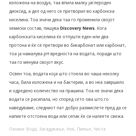
изложена на воздух, таа впила малку јаглероден
диоксид, а дел од него се претворил во карбонска
киселина. Тоа значи дека таа го променила својот
хемиски состав, пишува
Discovery News
. Кога
карбонската киселина ќе отпушти еден или два
протона и ќе се претвори во бикарбонат или карбонат,
тоа ја намалува pH вредноста на водата, поради што
таа го менува својот вкус.
Освен тоа, водата која што стоела во чаша неколку
часа, била изложена и на бактерии, а во неа завршилo
и одреденo количество на прашина. Тоа не значи дека
водата се расипала, но според сето ова што го
наведуваме, следниот пат добро размислете пред да се
напиете отстоена вода или сепак ќе си налеете свежа.
Ознаки:
Вода
,
Загадување
,
Ноќ
,
Пиење
,
Чиста