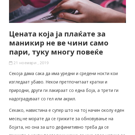
Цената која ја плаќате за
маникир не ве чини само
пари, туку многу повеќе
21 ноември , 2019
Секоја дама сака да има уредни и средени нокти кои
изгледаат убаво. Некои претпочитаат кратки и
природни, други ги лакираат со една боја, а трети ги
надоградуваат со гел или акрил.
Секако, навистина е супер што на тој начин околу еден
месец не морате да се грижите за обновување на
бојата, но она за што дефинитивно треба да се