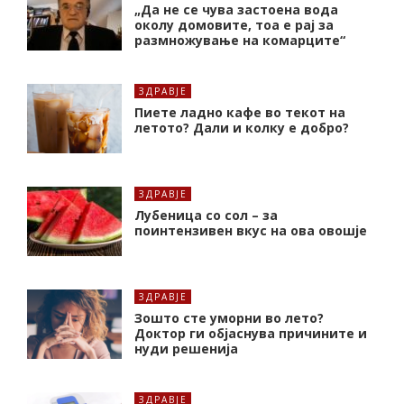
„Да не се чува застоена вода
околу домовите, тоа е рај за
размножување на комарците“
ЗДРАВЈЕ
Пиете ладно кафе во текот на
летото? Дали и колку е добро?
ЗДРАВЈЕ
Лубеница со сол – за
поинтензивен вкус на ова овошје
ЗДРАВЈЕ
Зошто сте уморни во лето?
Доктор ги објаснува причините и
нуди решенија
ЗДРАВЈЕ