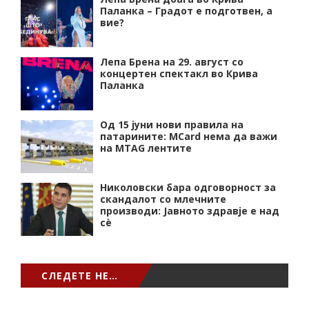
Паланка – Градот е подготвен, а
вие?
Лепа Брена на 29. август со
концертен спектакл во Крива
Паланка
Од 15 јуни нови правила на
патарините: MCard нема да важи
на MTAG лентите
Николовски бара одговорност за
скандалот со млечните
производи: Јавното здравје е над
сѐ
СЛЕДЕТЕ НЕ…