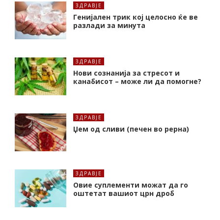
ЗДРАВЈЕ
Генијален трик кој целосно ќе ве
разлади за минута
ЗДРАВЈЕ
Нови сознанија за стресот и
канабисот – може ли да помогне?
ЗДРАВЈЕ
Џем од сливи (печен во рерна)
ЗДРАВЈЕ
Oвие суплементи можат да го
оштетат вашиот црн дроб