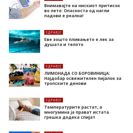
Внимавајте на нискиот притисок
во лето: Опасноста од нагли
падови е реална!
ЗДРАВЈЕ
Еве зошто пливањето е лек за
душата и телото
ЗДРАВЈЕ
ЛИМОНАДА СО БОРОВИНИЦА:
Најдобар освежителен пијалок за
тропските денови
ЗДРАВЈЕ
Температурите растат, а
многумина ја прават истата
грешка додека спијат