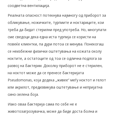
соодветна вентилација.
Реалната опасност потекнува најмногу од приборот за
обликување, ножичките, турпиите и ноктариците, кои
треба да бидат стерилни пред употреба. Но, многупати
сме сведоци дека една иста турпија се користи на
повеќе клиентки, па дури потоа се менува. Понекогаш
се неизбежни физички оштетувања на кожата околу
ноктите, а остатоците од тоа се одлична подлога за
развој на бактерии. Доколку приборот не е стерилен,
на ноктот може да се пренесе бактеријата
Pseudomonas, која додека „живее“ меѓу ноктот и гелот
или акрилот, предизвикува оштетување и непријатна
сино-зелена боја.
Иако оваа бактерија сама по себе не е
животозагрозувачка, може да биде доста болна и