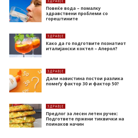
ЗДРАВЈЕ
Повеќе вода – помалку
здравствени проблеми со
горештините
ЗДРАВЈЕ
Како да го подготвите познатиот
италијански коктел – Аперол?
ЗДРАВЈЕ
Дали навистина постои разлика
помеѓу фактор 30 и фактор 50?
ЗДРАВЈЕ
Предлог за лесен летен ручек:
Подгответе пржени тиквички на
поинаков начин