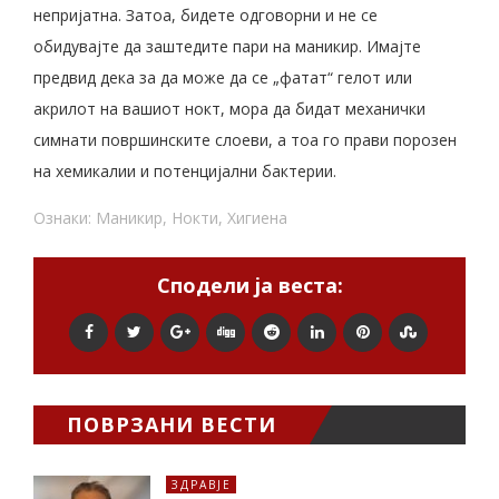
непријатна. Затоа, бидете одговорни и не се
обидувајте да заштедите пари на маникир. Имајте
предвид дека за да може да се „фатат“ гелот или
акрилот на вашиот нокт, мора да бидат механички
симнати површинските слоеви, а тоа го прави порозен
на хемикалии и потенцијални бактерии.
Ознаки:
Маникир
,
Нокти
,
Хигиена
Сподели ја веста:
ПОВРЗАНИ ВЕСТИ
ЗДРАВЈЕ