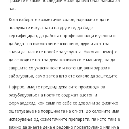
грижите е какви последици може да има оваа навика за
вас.
Кога избирате козметички салон, најважно е да ги
послушате искуствата на другите, да биде
сертифициран, да работат професионалци и условите
да бидат на високо хигиенско ниво, дури и ако тоа
значи да платите повеќе за услугата. Никогаш немојте
да се водите по тоа дека маникир си е маникир, па да
завршите со ужасни нокти и потенцијални зарази и
заболувања, само затоа што сте сакале да заштедите.
Најпрво, имајте предвид дека сите производи за
разубавување на ноктите содржат ацетон и
формалдехид, кои сами по себе се доволни за физичко
оштетување на површината на огнот. Во салоните има
испарувања од козметичките препарати, па исто така е
важно да знаете дека е редовно проветрувано или има