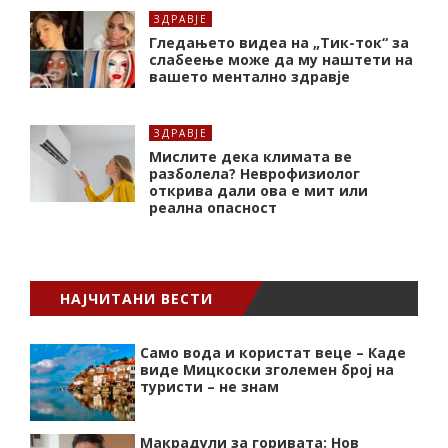
ЗДРАВЈЕ
Гледањето видеа на „Тик-ток“ за
слабеење може да му наштети на
вашето ментално здравје
ЗДРАВЈЕ
Мислите дека климата ве
разболела? Неврофизиолог
открива дали ова е мит или
реална опасност
НАЈЧИТАНИ ВЕСТИ
Само вода и користат веце – Каде
виде Мицкоски зголемен број на
туристи – не знам
Макрадули за горивата: Нов