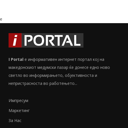
e
I Portal
е информативен интернет портал кој на
македонскиот медумски пазар ќе донесе едно ново
светло во информирањето, објективноста и
непристрасноста во работењето...
Импресум
Маркетинг
За Нас