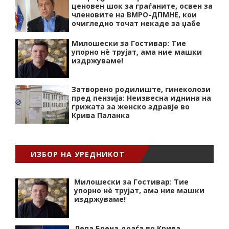
ценовен шок за граѓаните, освен за
членовите на ВМРО-ДПМНЕ, кои
очигледно точат некаде за џабе
Милошески за Гостивар: Тие
упорно нѐ трујат, ама ние машки
издржуваме!
Затворено родилиште, гинеколози
пред пензија: Неизвесна иднина на
грижата за женско здравје во
Крива Паланка
ИЗБОР НА УРЕДНИКОТ
Милошески за Гостивар: Тие
упорно нѐ трујат, ама ние машки
издржуваме!
Лепа Брена доаѓа во Крива