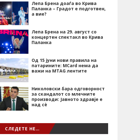
Лепа Брена доаѓа во Крива
Паланка – Градот е подготвен,
а вие?
Лепа Брена на 29. август со
концертен спектакл во Крива
Паланка
Од 15 јуни нови правила на
патарините: MCard нема да
важи на MTAG лентите
Николовски бара одговорност
за скандалот со млечните
производи: Јавното здравје е
над сѐ
СЛЕДЕТЕ НЕ…