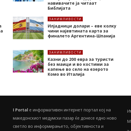
навивачите ја читаат
Библијата
ЗАНИМЛИВОСТИ
а
Илјадници долари – еве колку
на
чини најевтината карта за
финалето Аргентина-Шпанија
ЗАНИМЛИВОСТИ
Казни до 200 евра за туристи
без маици и во костими за
капење во село на езерото
Комо во Италија
I Portal
е информативен интернет портал кој на
И
македонскиот медумски пазар ќе донесе едно ново
М
светло во информирањето, објективноста и