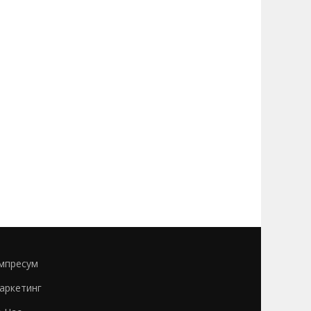
мпресум
аркетинг