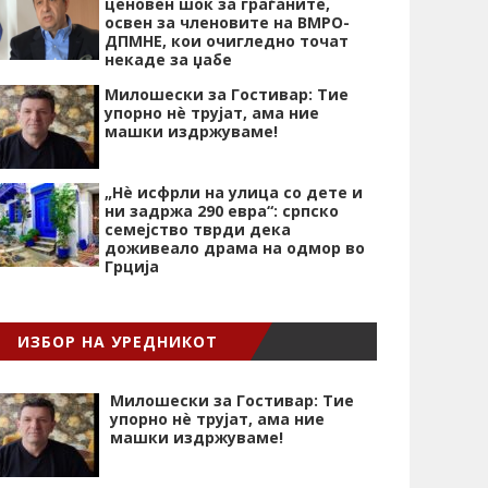
ценовен шок за граѓаните,
освен за членовите на ВМРО-
ДПМНЕ, кои очигледно точат
некаде за џабе
Милошески за Гостивар: Тие
упорно нѐ трујат, ама ние
машки издржуваме!
„Нѐ исфрли на улица со дете и
ни задржа 290 евра“: српско
семејство тврди дека
доживеало драма на одмор во
Грција
ИЗБОР НА УРЕДНИКОТ
Милошески за Гостивар: Тие
упорно нѐ трујат, ама ние
машки издржуваме!