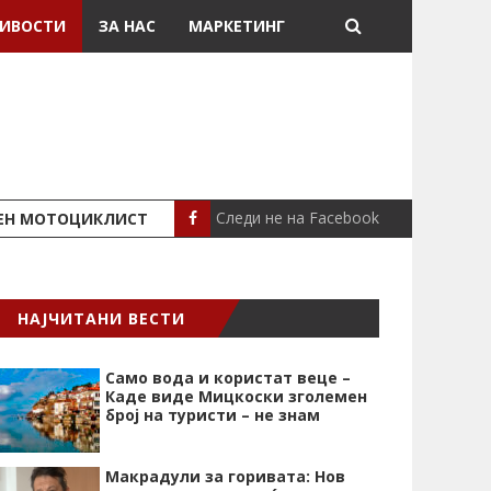
ИВОСТИ
ЗА НАС
МАРКЕТИНГ
Следи не на Facebook
ШЕН МОТОЦИКЛИСТ
СЕВЕРИНА ВО НИК
СЦЕНА
НАЈЧИТАНИ ВЕСТИ
Само вода и користат веце –
Каде виде Мицкоски зголемен
број на туристи – не знам
Макрадули за горивата: Нов