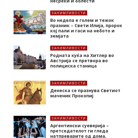
несреќи и болести
ЗАНИМЛИВОСТИ
Во недела е голем и тежок
празник – Свети Илија, пророк
кој пали и гаси на небото и
земјата
ЗАНИМЛИВОСТИ
Родната куќа на Хитлер во
Австрија се претвора во
полициска станица
ЗАНИМЛИВОСТИ
Денеска се празнува Светиот
маченик Прокопиј
ЗАНИМЛИВОСТИ
Аргентински суеверија –
претседателот ги гледа
натпреварите од дома,