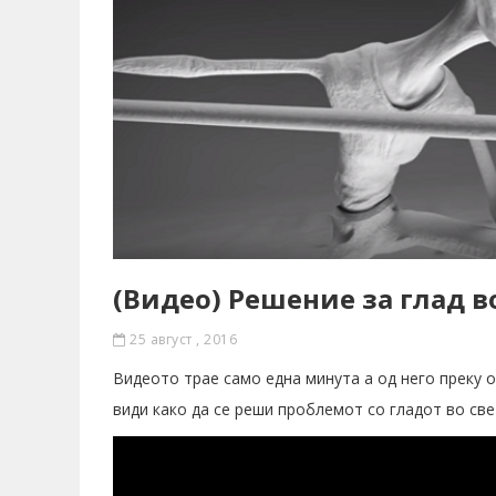
(Видео) Решение за глад во
25 август , 2016
Видеото трае само една минута а од него преку о
види како да се реши проблемот со гладот во све