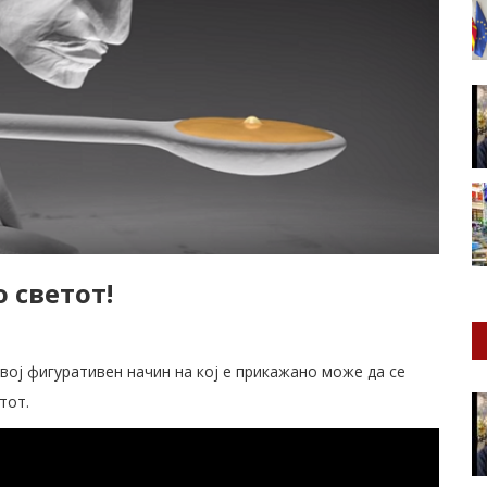
 светот!
вој фигуративен начин на кој е прикажано може да се
тот.