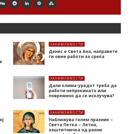
ЗАНИМЛИВОСТИ
Денес е Света Ана, направете
ги овие работи за среќа
е
ЗАНИМЛИВОСТИ
Дали клима-уредот треба да
работи непрекинато или
повремено да се исклучува?
ЗАНИМЛИВОСТИ
ој
Наближува голем празник –
Света Петка – Летна,
заштитничка од разни