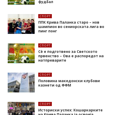
фудбал
СПОРТ
ППК Крива Паланка старо – нов
шампион во сениорската лига во
пинг понг
СПОРТ
Сè е подготвено за Светското
првенство – Ова е распоредот на
натпреварите
СПОРТ
Половина македонски клубови
казнети од ФФМ
СПОРТ
Историски успех: Кошаркарките
на Крива Паланка ја освоија