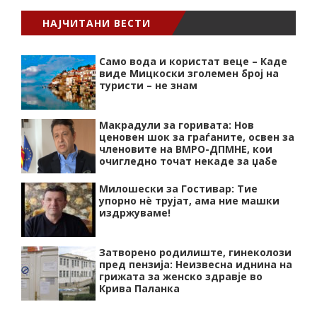
НАЈЧИТАНИ ВЕСТИ
Само вода и користат веце – Каде
виде Мицкоски зголемен број на
туристи – не знам
Макрадули за горивата: Нов
ценовен шок за граѓаните, освен за
членовите на ВМРО-ДПМНЕ, кои
очигледно точат некаде за џабе
Милошески за Гостивар: Тие
упорно нѐ трујат, ама ние машки
издржуваме!
Затворено родилиште, гинеколози
пред пензија: Неизвесна иднина на
грижата за женско здравје во
Крива Паланка