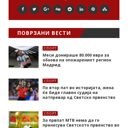
ПОВРЗАНИ ВЕСТИ
СПОРТ
Меси донираше 80.000 евра за
обнова на опожарениот регион
Мадрид
СПОРТ
По втор пат во историјата, жена
ќе биде главен судија на
натпревар од Светско првенство
СПОРТ
За првпат МТВ нема да го
пренесува Светското првенство во