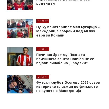
роденден
СПОРТ
Од хуманитарниот меч Бугарија –
Македонија собрани над 60.000
евра за Кочани
СПОРТ
Починал брат му: Позната
причината зошто Панчев не се
појави синоќа на „Градски“
СПОРТ
Футсал клубот Осогово 2022 освои
историски пласман во финалето
на купот на Македонија