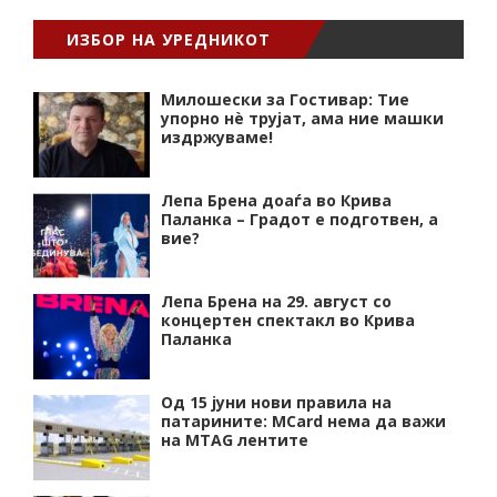
ИЗБОР НА УРЕДНИКОТ
Милошески за Гостивар: Тие
упорно нѐ трујат, ама ние машки
издржуваме!
Лепа Брена доаѓа во Крива
Паланка – Градот е подготвен, а
вие?
Лепа Брена на 29. август со
концертен спектакл во Крива
Паланка
Од 15 јуни нови правила на
патарините: MCard нема да важи
на MTAG лентите