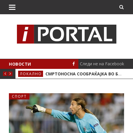
Следи не на Facebook
НОВОСТИ
ИМА ПОЛОЖЕНО
СМРТОНОСНА СООБРАЌАЈКА ВО БУТЕЛ, ЖИВОТОТ ГО ЗАГУБИ 19-ГОДИШЕН МОТОЦИКЛИСТ
ЛОКАЛНО
СЦЕ
СПОРТ