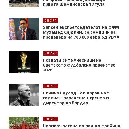
првата шампионска титула
СПОРТ
Уапсен експретседателот на ФФМ
Мухамед Сејдини, се сомничи за
проневера на 700.000 евра од УЕФА
СПОРТ
Познати сите учесници на
Светското фудбалско првенство
2026
СПОРТ
Почина Едуард Кокшаров на 51
година – поранешен тренер и
директор на Вардар
СПОРТ
Навивач загина по пад од трибина