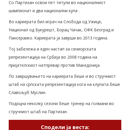
Со Партизан освои пет титули во националниот
шампионат и два национални купа .
Во кариерата бил играч на Слобода од Ужице,
Национал од Букурешт, Борац Чачак, ОФК Београд и
Пансераико. Кариерата ја заврши во 2013 година.
Тој забележа и еден настап за сениорската
репрезентација на Србија во 2008 година на
пријателскиот натпревар против Македонија.
По завршувањето на кариерата беше и во стручниот
штаб на српската репрезентација кога на клупата беше
Славољуб Муслин.
Подоцна неколку сезони беше тренер на голмани во
стручниот штаб на Партизан.
Сподели ја веста: