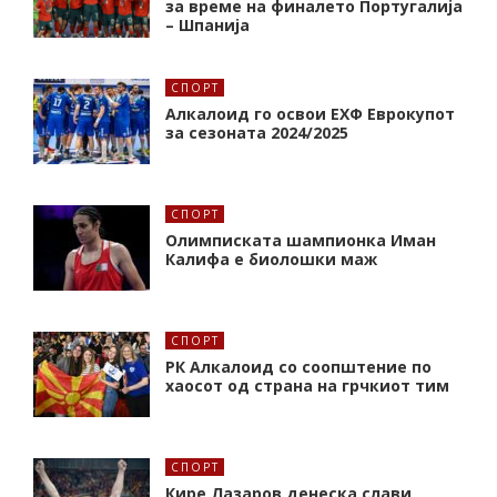
за време на финалето Португалија
– Шпанија
СПОРТ
Алкалоид го освои ЕХФ Еврокупот
за сезоната 2024/2025
СПОРТ
Олимписката шампионка Иман
Калифa е биолошки маж
СПОРТ
РК Алкалоид со соопштение по
хаосот од страна на грчкиот тим
СПОРТ
Кире Лазаров денеска слави