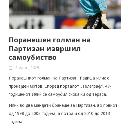
Поранешен голман на
Партизан извршил
самоубиство
13 март , 2025
Поранешниот голман на Партизан, Радиша Илиќ е
пронајден мртов. Според порталот „Телеграф“, 47-
годишниот Илиќ се самоубил скокајќи од тераса.
Илиќ во два мандати бранеше за Партизан, во првиот
од 1998 до 2003 година, а потоа и од 2010 до 2013
година.