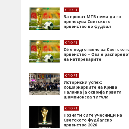
СПОРТ
За првпат МТВ нема да го
пренесува Светското
првенство во фудбал
СПОРТ
Сè е подготвено за Светскот
првенство – Ова е распоредо
на натпреварите
СПОРТ
Историски успех:
Кошаркарките на Крива
Паланка ја освоија првата
шампионска титула
СПОРТ
Познати сите учесници на
Светското фудбалско
првенство 2026