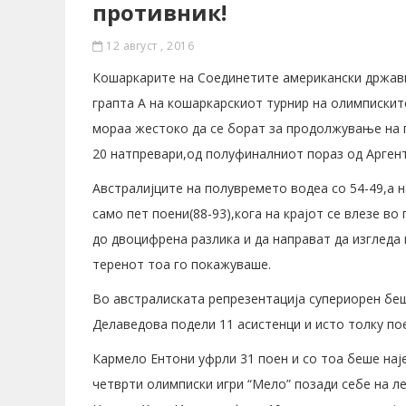
противник!
12 август , 2016
Кошаркарите на Соединетите американски држави
грапта А на кошаркарскиот турнир на олимпискит
мораа жестоко да се борат за продолжување на п
20 натпревари,од полуфиналниот пораз од Аргент
Австралијците на полувремето водеа со 54-49,а 
само пет поени(88-93),кога на крајот се влезе во
до двоцифрена разлика и да направат да изгледа
теренот тоа го покажуваше.
Во австралиската репрезентација супериорен беш
Делаведова подели 11 асистенци и исто толку по
Кармело Ентони уфрли 31 поен и со тоа беше на
четврти олимписки игри “Мело” позади себе на ле