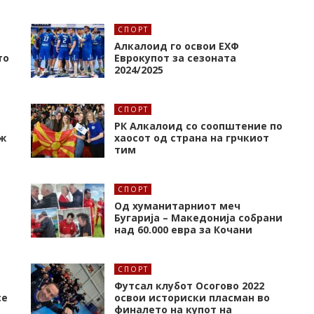
СПОРТ
Алкалоид го освои ЕХФ
то
Еврокупот за сезоната
2024/2025
СПОРТ
РК Алкалоид со соопштение по
ж
хаосот од страна на грчкиот
тим
СПОРТ
Од хуманитарниот меч
Бугарија – Македонија собрани
над 60.000 евра за Кочани
СПОРТ
Футсал клубот Осогово 2022
се
освои историски пласман во
финалето на купот на