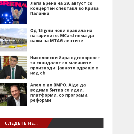
Лепа Брена на 29. август со
концертен спектакл во Крива
Паланка
Од 15 јуни нови правила на
патарините: MCard нема да
важи на MTAG лентите
Николовски бара одговорност
за скандалот со млечните
производи: Јавното здравје е
над сѐ
Апел е до ВМРО. Ајде да
водиме битка со идеи,
платформи, со програми,
реформи
СЛЕДЕТЕ НЕ…