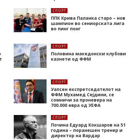
СПОРТ
ППК Крива Паланка старо – нов
шампион во сениорската лига
во пинг понг
СПОРТ
о
Половина македонски клубови
т
казнети од ФФМ
СПОРТ
Уапсен експретседателот на
ФФМ Мухамед Сејдини, се
сомничи за проневера на
700.000 евра од УЕФА
СПОРТ
Почина Едуард Кокшаров на 51
година – поранешен тренер и
директор на Вардар