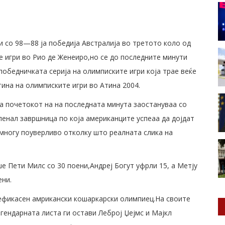
 со 98—88 ја победија Австралија во третото коло од
е игри во Рио де Женеиро,но се до последните минути
обедничката серија на олимписките игри која трае веќе
ина на олимписките игри во Атина 2004.
на почетокот на на последната минута заостануваа со
 пенал завршница по која американците успеаа да дојдат
 многу поуверливо отколку што реалната слика на
е Пети Милс со 30 поени,Андреј Богут уфрли 15, а Метју
ени.
јефикасен амрикански кошаркарски олимпиец.На своите
гендарната листа ги остави Леброј Џејмс и Мајкл