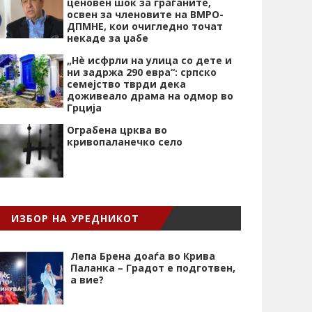
ценовен шок за граѓаните,
освен за членовите на ВМРО-
ДПМНЕ, кои очигледно точат
некаде за џабе
„Нѐ исфрли на улица со дете и
ни задржа 290 евра“: српско
семејство тврди дека
доживеало драма на одмор во
Грција
Ограбена црква во
кривопаланечко село
ИЗБОР НА УРЕДНИКОТ
Лепа Брена доаѓа во Крива
Паланка – Градот е подготвен,
а вие?