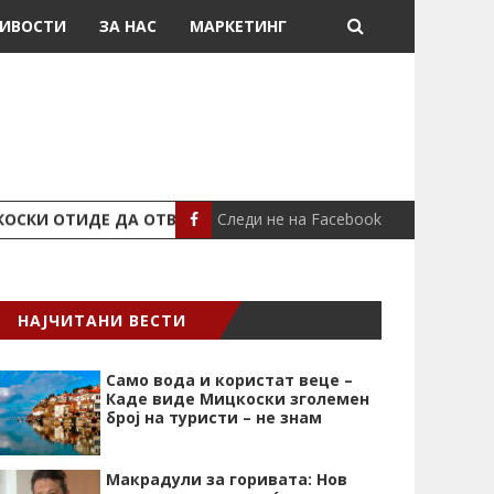
ИВОСТИ
ЗА НАС
МАРКЕТИНГ
Следи не на Facebook
ОСКИ ОТИДЕ ДА ОТВОРА БАЗЕН
ПОЛИЦАЕЦ З
МАКЕДОНИЈА
НАЈЧИТАНИ ВЕСТИ
Само вода и користат веце –
Каде виде Мицкоски зголемен
број на туристи – не знам
Макрадули за горивата: Нов