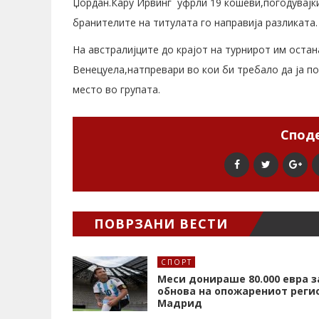
Џордан.Кару Ирвинг уфрли 19 кошеви,погодувајки
бранителите на титулата го направија разликата.
На австралијците до крајот на турнирот им оста
Венецуела,натпревари во кои би требало да ја п
место во групата.
Споде
ПОВРЗАНИ ВЕСТИ
СПОРТ
Меси донираше 80.000 евра з
обнова на опожарениот реги
Мадрид