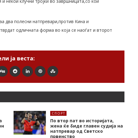
 и некои клучни тројки во завршницата,со кои
наа два полесни натпревари,против Кина и
отврдат одличната форма во која се наоѓат и второт
ли ја веста:
СПОРТ
а
По втор пат во историјата,
он
жена ќе биде главен судија на
натпревар од Светско
првенство