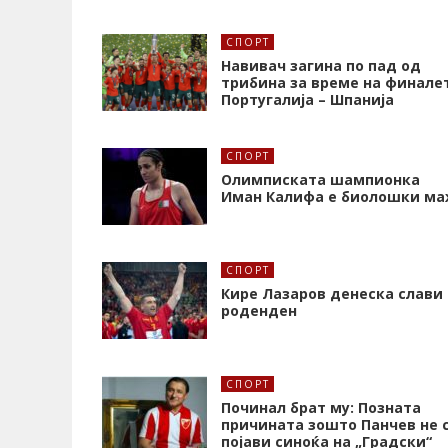
СПОРТ
Навивач загина по пад од
трибина за време на финале
Португалија – Шпанија
СПОРТ
Олимписката шампионка
Иман Калифa е биолошки ма
СПОРТ
Кире Лазаров денеска слави
роденден
СПОРТ
Починал брат му: Позната
причината зошто Панчев не 
појави синоќа на „Градски“