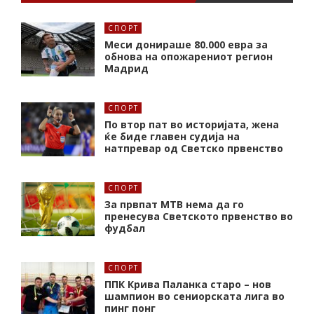
СПОРТ
Меси донираше 80.000 евра за
обнова на опожарениот регион
Мадрид
СПОРТ
По втор пат во историјата, жена
ќе биде главен судија на
натпревар од Светско првенство
СПОРТ
За првпат МТВ нема да го
пренесува Светското првенство во
фудбал
СПОРТ
ППК Крива Паланка старо – нов
шампион во сениорската лига во
пинг понг