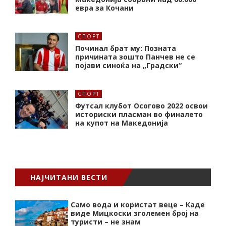
евра за Кочани
СПОРТ
Починал брат му: Позната
причината зошто Панчев не се
појави синоќа на „Градски“
СПОРТ
Футсал клубот Осогово 2022 освои
историски пласман во финалето
на купот на Македонија
НАЈЧИТАНИ ВЕСТИ
Само вода и користат веце – Каде
виде Мицкоски зголемен број на
туристи – не знам