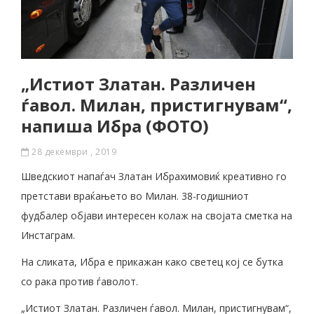
„Истиот Златан. Различен
ѓавол. Милан, пристигнувам“,
напиша Ибра (ФОТО)
28 декември , 2019
Шведскиот напаѓач Златан Ибрахимовиќ креативно го
претстави враќањето во Милан. 38-годишниот
фудбалер објави интересен колаж на својата сметка на
Инстаграм.
На сликата, Ибра е прикажан како светец кој се бутка
со рака против ѓаволот.
„Истиот Златан. Различен ѓавол. Милан, пристигнувам“,