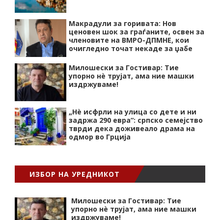
Макрадули за горивата: Нов
ценовен шок за граѓаните, освен за
членовите на ВМРО-ДПМНЕ, кои
очигледно точат некаде за џабе
Милошески за Гостивар: Тие
упорно нѐ трујат, ама ние машки
издржуваме!
„Нѐ исфрли на улица со дете и ни
задржа 290 евра“: српско семејство
тврди дека доживеало драма на
одмор во Грција
ИЗБОР НА УРЕДНИКОТ
Милошески за Гостивар: Тие
упорно нѐ трујат, ама ние машки
издржуваме!