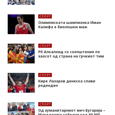
СПОРТ
Олимписката шампионка Иман
Калифa е биолошки маж
СПОРТ
РК Алкалоид со соопштение по
хаосот од страна на грчкиот тим
СПОРТ
Кире Лазаров денеска слави
роденден
СПОРТ
Од хуманитарниот меч Бугарија –
Македонија собрани над 60.000