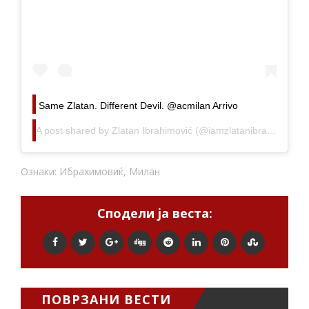
Same Zlatan. Different Devil. @acmilan Arrivo
A post shared by
Zlatan Ibrahimović
(@iamzlatanibrahimovic) on
Ознаки:
Ибрахимовиќ
,
Милан
Сподели ја веста:
ПОВРЗАНИ ВЕСТИ