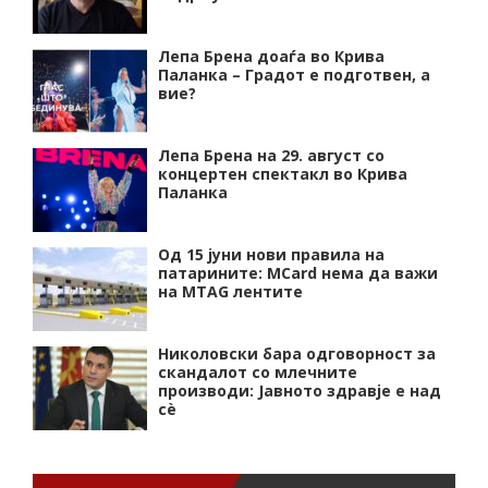
Лепа Брена доаѓа во Крива
Паланка – Градот е подготвен, а
вие?
Лепа Брена на 29. август со
концертен спектакл во Крива
Паланка
Од 15 јуни нови правила на
патарините: MCard нема да важи
на MTAG лентите
Николовски бара одговорност за
скандалот со млечните
производи: Јавното здравје е над
сѐ