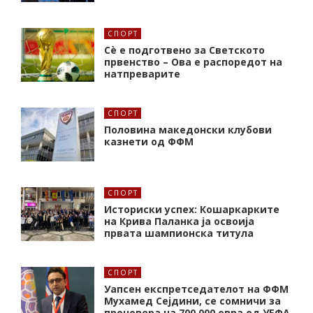
СПОРТ
Сè е подготвено за Светското
првенство – Ова е распоредот на
натпреварите
СПОРТ
Половина македонски клубови
казнети од ФФМ
СПОРТ
Историски успех: Кошаркарките
на Крива Паланка ја освоија
првата шампионска титула
СПОРТ
Уапсен експретседателот на ФФМ
Мухамед Сејдини, се сомничи за
проневера на 700.000 евра од УЕФА