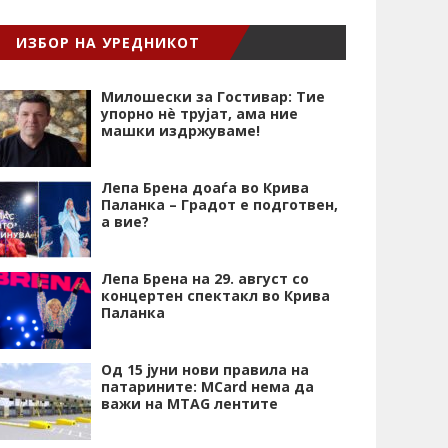
ИЗБОР НА УРЕДНИКОТ
Милошески за Гостивар: Тие
упорно нѐ трујат, ама ние
машки издржуваме!
Лепа Брена доаѓа во Крива
Паланка – Градот е подготвен,
а вие?
Лепа Брена на 29. август со
концертен спектакл во Крива
Паланка
Од 15 јуни нови правила на
патарините: MCard нема да
важи на MTAG лентите