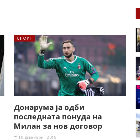
СПОРТ
Донарума ја одби
последната понуда на
Милан за нов договор
10 декември , 2019