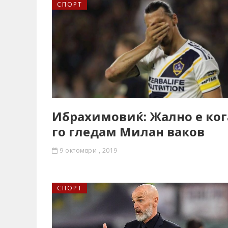
СПОРТ
Ибрахимовиќ: Жално е ког
го гледам Милан ваков
9 октомври , 2019
СПОРТ