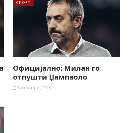
СПОРТ
а
Официјално: Милан го
отпушти Џампаоло
8 октомври , 2019