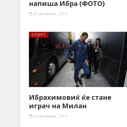
напиша Ибра (ФОТО)
28 декември , 2019
СПОРТ
Ибрахимовиќ ќе стане
играч на Милан
24 декември , 2019