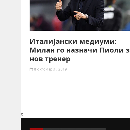
Италијански медиуми:
Милан го назначи Пиоли з
нов тренер
8 октомври , 2019
e