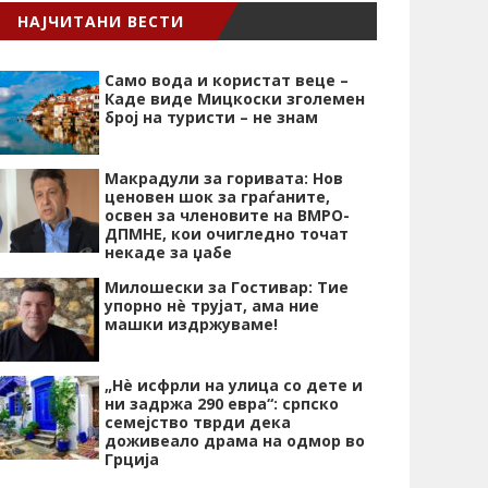
НАЈЧИТАНИ ВЕСТИ
Само вода и користат веце –
Каде виде Мицкоски зголемен
број на туристи – не знам
Макрадули за горивата: Нов
ценовен шок за граѓаните,
освен за членовите на ВМРО-
ДПМНЕ, кои очигледно точат
некаде за џабе
Милошески за Гостивар: Тие
упорно нѐ трујат, ама ние
машки издржуваме!
„Нѐ исфрли на улица со дете и
ни задржа 290 евра“: српско
семејство тврди дека
доживеало драма на одмор во
Грција