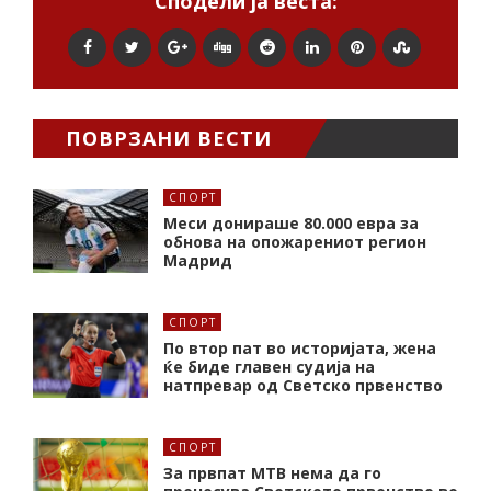
Сподели ја веста:
ПОВРЗАНИ ВЕСТИ
СПОРТ
Меси донираше 80.000 евра за
обнова на опожарениот регион
Мадрид
СПОРТ
По втор пат во историјата, жена
ќе биде главен судија на
натпревар од Светско првенство
СПОРТ
За првпат МТВ нема да го