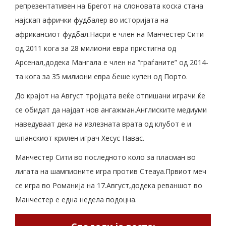
репрезентативен на Брегот на слоновата коска стана
најскап афрички фудбалер во историјата на
африкансиот фудбал.Насри е член на Манчестер Сити
од 2011 кога за 28 милиони евра пристигна од
Арсенал,додека Мангала е член на “граѓаните” од 2014-
та кога за 35 милиони евра беше купен од Порто.
До крајот на Август тројцата веќе отпишани играчи ќе
се обидат да најдат нов ангажман.Англиските медиуми
наведуваат дека на излезната врата од клубот е и
шпанскиот крилен играч Хесус Навас.
Манчестер Сити во последното коло за пласман во
лигата на шампионите игра против Стеауа.Првиот меч
се игра во Романија на 17.Август,додека реваншот во
Манчестер е една недела подоцна.