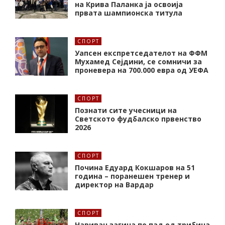
на Крива Паланка ја освоија
првата шампионска титула
СПОРТ
Уапсен експретседателот на ФФМ
Мухамед Сејдини, се сомничи за
проневера на 700.000 евра од УЕФА
СПОРТ
Познати сите учесници на
Светското фудбалско првенство
2026
СПОРТ
Почина Едуард Кокшаров на 51
година – поранешен тренер и
директор на Вардар
СПОРТ
Навивач загина по пад од трибина