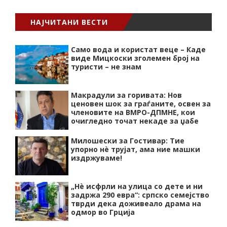
НАЈЧИТАНИ ВЕСТИ
Само вода и користат веце – Каде
виде Мицкоски зголемен број на
туристи – не знам
Макрадули за горивата: Нов
ценовен шок за граѓаните, освен за
членовите на ВМРО-ДПМНЕ, кои
очигледно точат некаде за џабе
Милошески за Гостивар: Тие
упорно нѐ трујат, ама ние машки
издржуваме!
„Нѐ исфрли на улица со дете и ни
задржа 290 евра“: српско семејство
тврди дека доживеало драма на
одмор во Грција