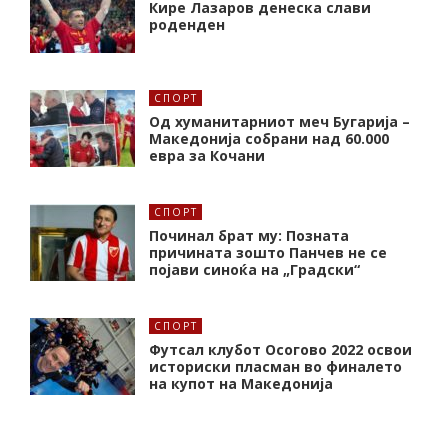
Кире Лазаров денеска слави
роденден
СПОРТ
Од хуманитарниот меч Бугарија –
Македонија собрани над 60.000
евра за Кочани
СПОРТ
Починал брат му: Позната
причината зошто Панчев не се
појави синоќа на „Градски“
СПОРТ
Футсал клубот Осогово 2022 освои
историски пласман во финалето
на купот на Македонија