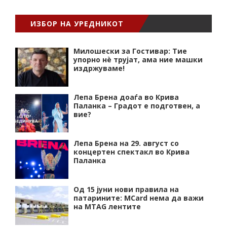
ИЗБОР НА УРЕДНИКОТ
Милошески за Гостивар: Тие
упорно нѐ трујат, ама ние машки
издржуваме!
Лепа Брена доаѓа во Крива
Паланка – Градот е подготвен, а
вие?
Лепа Брена на 29. август со
концертен спектакл во Крива
Паланка
Од 15 јуни нови правила на
патарините: MCard нема да важи
на MTAG лентите