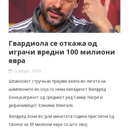
Гвардиола се откажа од
играчи вредни 100 милиони
евра
12 август , 2016
Шпанскиот стручњак пријави екипа во лигата на
шампионите во која го нема нападачот Вилфред
Бонеја,играчот од средниот ред Самир Насри и
дефанзивецот Еликима Мангале.
Вилфред Бони во Јули минатата година пристигна од
Свонси за 30 милиони евра со што овој