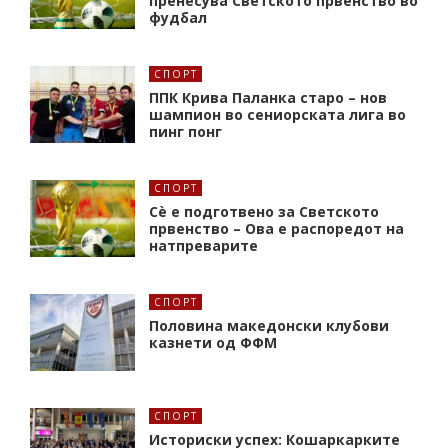
пренесува Светското првенство во
фудбал
СПОРТ
ППК Крива Паланка старо – нов
шампион во сениорската лига во
пинг понг
СПОРТ
Сè е подготвено за Светското
првенство – Ова е распоредот на
натпреварите
СПОРТ
Половина македонски клубови
казнети од ФФМ
СПОРТ
Историски успех: Кошаркарките