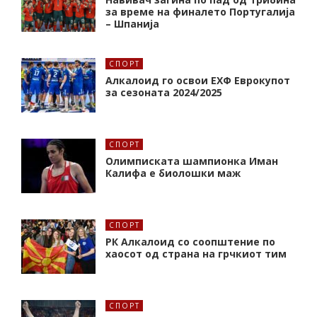
за време на финалето Португалија
– Шпанија
СПОРТ
Алкалоид го освои ЕХФ Еврокупот
за сезоната 2024/2025
СПОРТ
Олимписката шампионка Иман
Калифa е биолошки маж
СПОРТ
РК Алкалоид со соопштение по
хаосот од страна на грчкиот тим
СПОРТ