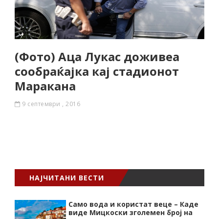
(Фото) Аца Лукас доживеа
сообраќајка кај стадионот
Маракана
9 септември , 2016
НАЈЧИТАНИ ВЕСТИ
Само вода и користат веце – Каде
виде Мицкоски зголемен број на