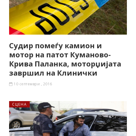
Судир помеѓу камион и
мотор на патот Куманово-
Крива Паланка, моторџијата
завршил на Клинички
10 септември , 2016
СЦЕНА