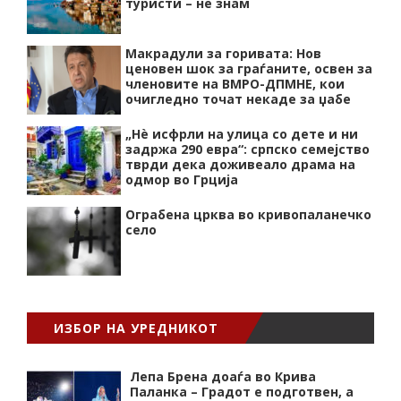
туристи – не знам
Макрадули за горивата: Нов
ценовен шок за граѓаните, освен за
членовите на ВМРО-ДПМНЕ, кои
очигледно точат некаде за џабе
„Нѐ исфрли на улица со дете и ни
задржа 290 евра“: српско семејство
тврди дека доживеало драма на
одмор во Грција
Ограбена црква во кривопаланечко
село
ИЗБОР НА УРЕДНИКОТ
Лепа Брена доаѓа во Крива
Паланка – Градот е подготвен, а