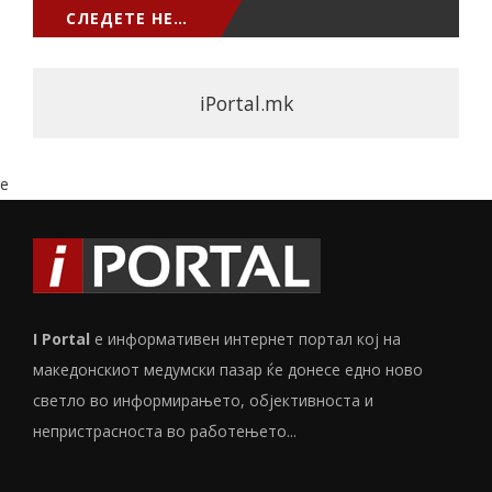
СЛЕДЕТЕ НЕ…
iPortal.mk
e
I Portal
е информативен интернет портал кој на
македонскиот медумски пазар ќе донесе едно ново
светло во информирањето, објективноста и
непристрасноста во работењето...