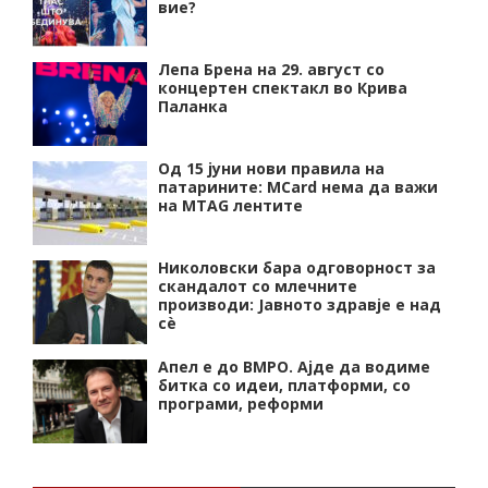
вие?
Лепа Брена на 29. август со
концертен спектакл во Крива
Паланка
Од 15 јуни нови правила на
патарините: MCard нема да важи
на MTAG лентите
Николовски бара одговорност за
скандалот со млечните
производи: Јавното здравје е над
сѐ
Апел е до ВМРО. Ајде да водиме
битка со идеи, платформи, со
програми, реформи