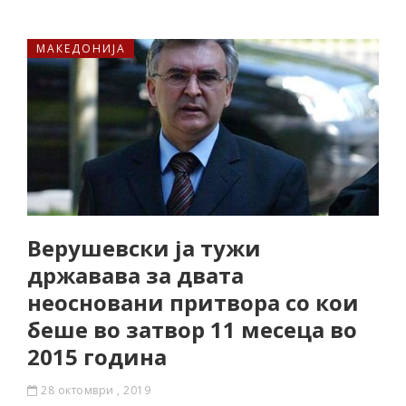
МАКЕДОНИЈА
Верушевски ја тужи
државава за двата
неосновани притвора со кои
беше во затвор 11 месеца во
2015 година
28 октомври , 2019