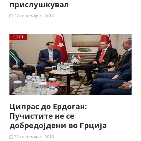
прислушкувал
22 септември , 2016
СВЕТ
Ципрас до Ердоган:
Пучистите не се
добредојдени во Грција
22 септември , 2016