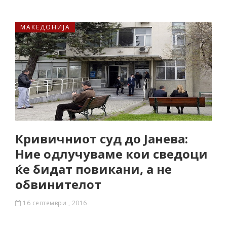
МАКЕДОНИЈА
Кривичниот суд до Јанева:
Ние одлучуваме кои сведоци
ќе бидат повикани, а не
обвинителот
16 септември , 2016