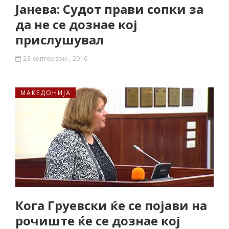
Јанева: Судот прави сопки за
да не се дознае кој
прислушувал
23 септември , 2016
МАКЕДОНИЈА
Кога Груевски ќе се појави на
рочиште ќе се дознае кој