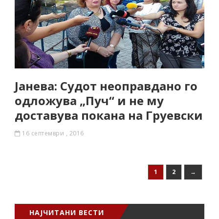
Јанева: Судот неоправдано го
одложува „Пуч“ и не му
доставува покана на Груевски
16 септември , 2016
1
2
→
НАЈЧИТАНИ ВЕСТИ