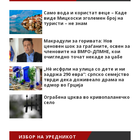
Само вода и користат веце – Каде
виде Мицкоски зголемен број на
туристи – не знам
Макрадули за горивата: Нов
ценовен шок за граѓаните, освен за
членовите на ВМРО-ДПМНЕ, кои
очигледно точат некаде за џабе
„Нѐ исфрли на улица со дете и ни
задржа 290 евра“: српско семејство
тврди дека доживеало драма на
одмор во Грција
Ограбена црква во кривопаланечко
село
ИЗБОР НА УРЕДНИКОТ