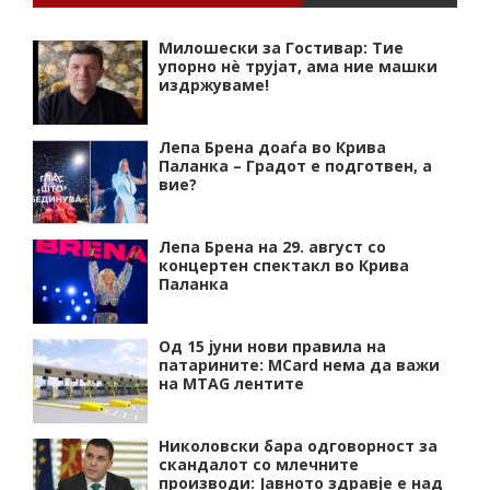
Милошески за Гостивар: Тие
упорно нѐ трујат, ама ние машки
издржуваме!
Лепа Брена доаѓа во Крива
Паланка – Градот е подготвен, а
вие?
Лепа Брена на 29. август со
концертен спектакл во Крива
Паланка
Од 15 јуни нови правила на
патарините: MCard нема да важи
на MTAG лентите
Николовски бара одговорност за
скандалот со млечните
производи: Јавното здравје е над