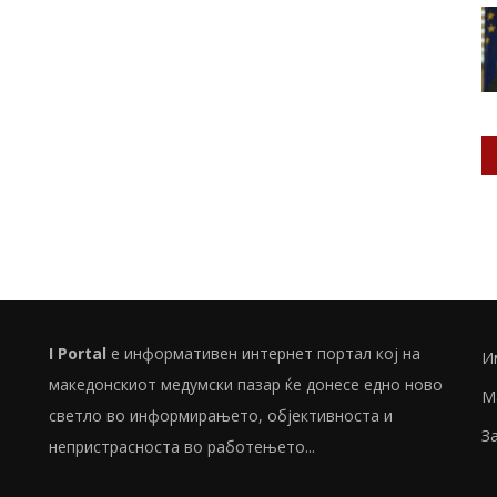
I Portal
е информативен интернет портал кој на
И
македонскиот медумски пазар ќе донесе едно ново
М
светло во информирањето, објективноста и
З
непристрасноста во работењето...