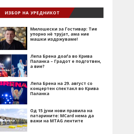
ИЗБОР НА УРЕДНИКОТ
Милошески за Гостивар: Тие
упорно нѐ трујат, ама ние
машки издржуваме!
Лепа Брена доаѓа во Крива
Паланка – Градот е подготвен,
а вие?
Лепа Брена на 29. август со
концертен спектакл во Крива
Паланка
Од 15 јуни нови правила на
патарините: MCard нема да
важи на MTAG лентите