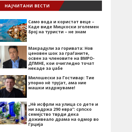
НАЈЧИТАНИ ВЕСТИ
Само вода и користат веце –
Каде виде Мицкоски зголемен
број на туристи – не знам
Макрадули за горивата: Нов
ценовен шок за граѓаните,
освен за членовите на ВМРО-
ДПМНЕ, кои очигледно точат
некаде за џабе
Милошески за Гостивар: Тие
упорно нѐ трујат, ама ние
машки издржуваме!
„Нѐ исфрли на улица со дете и
ни задржа 290 евра“: српско
семејство тврди дека
доживеало драма на одмор во
Грција