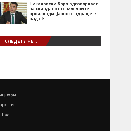
Николовски бара одговорност
за скандалот со млечните
производи: Јавното здравје е
над сѐ
СЛЕДЕТЕ НЕ…
мпресум
аркетинг
а Нас