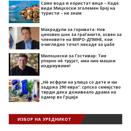
Само вода и користат веце – Каде
виде Мицкоски зголемен број на
туристи – не знам
Макрадули за горивата: Нов
ценовен шок за граѓаните, освен за
членовите на ВМРО-ДПМНЕ, кои
очигледно точат некаде за џабе
Милошески за Гостивар: Тие
упорно нѐ трујат, ама ние машки
издржуваме!
„Нѐ исфрли на улица со дете и ни
задржа 290 евра“: српско семејство
тврди дека доживеало драма на
одмор во Грција
ИЗБОР НА УРЕДНИКОТ