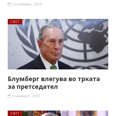
10 ноември , 2019
СВЕТ
Блумберг влегува во трката
за претседател
9 ноември , 2019
СВЕТ