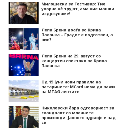
Милошески за Гостивар: Тие
упорно нѐ трујат, ама ние машки
издржуваме!
Лепа Брена доаѓа во Крива
Паланка – Градот е подготвен, а
вие?
Лепа Брена на 29. август со
концертен спектакл во Крива
Паланка
Од 15 јуни нови правила на
патарините: MCard нема да важи
на MTAG лентите
Николовски бара одговорност за
скандалот со млечните
производи: Јавното здравје е над
сѐ