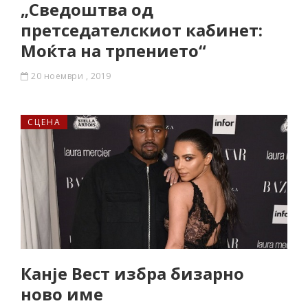
„Сведоштва од
претседателскиот кабинет:
Моќта на трпението“
20 ноември , 2019
СЦЕНА
Канје Вест избра бизарно
ново име