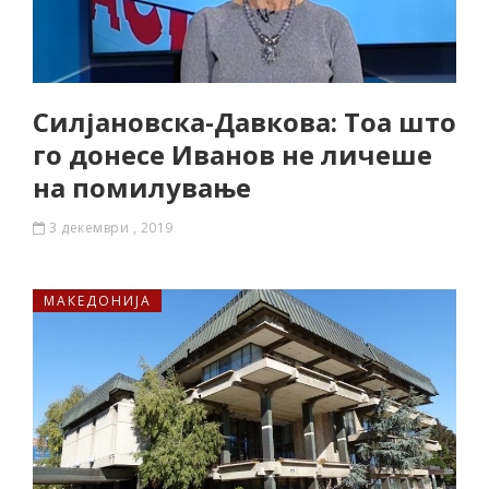
Силјановска-Давкова: Тоа што
го донесе Иванов не личеше
на помилување
3 декември , 2019
МАКЕДОНИЈА