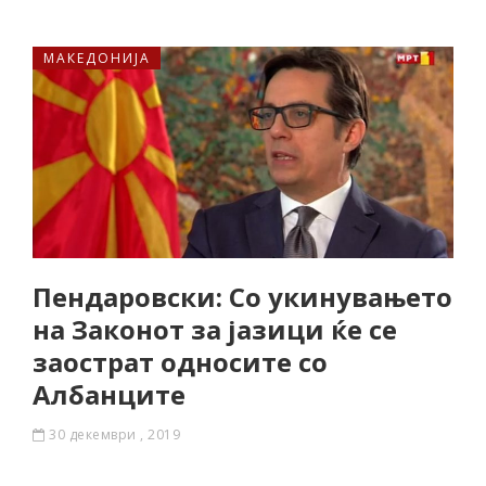
МАКЕДОНИЈА
Пендаровски: Со укинувањето
на Законот за јазици ќе се
заострат односите со
Албанците
30 декември , 2019