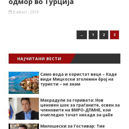
одмор во Турција
6 август , 2016
←
1
2
3
НАЈЧИТАНИ ВЕСТИ
Само вода и користат веце – Каде
виде Мицкоски зголемен број на
туристи – не знам
Макрадули за горивата: Нов
ценовен шок за граѓаните, освен за
членовите на ВМРО-ДПМНЕ, кои
очигледно точат некаде за џабе
Милошески за Гостивар: Тие