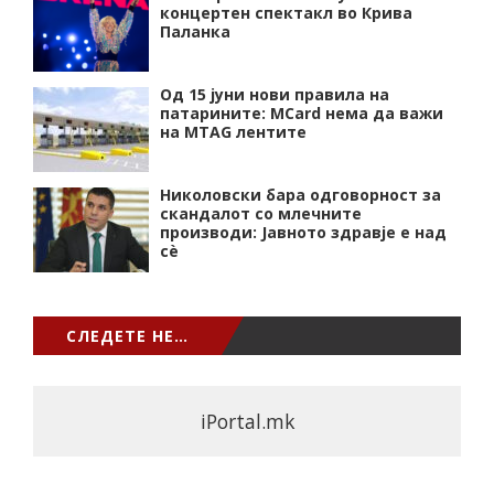
концертен спектакл во Крива
Паланка
Од 15 јуни нови правила на
патарините: MCard нема да важи
на MTAG лентите
Николовски бара одговорност за
скандалот со млечните
производи: Јавното здравје е над
сѐ
СЛЕДЕТЕ НЕ…
iPortal.mk