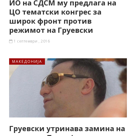
ИО на СДСМ му предлага на
ЦО тематски конгрес за
широк фронт против
режимот на Груевски
1 септември , 2016
МАКЕДОНИЈА
Груевски утринава замина на