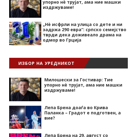
упорно нѐ трујат, ама ние машки
издржуваме!
„Нѐ исфрли на улица со дете и ни
задржа 290 евра“: српско семејство
тврди дека доживеало драма на
одмор во Грција
ИЗБОР НА УРЕДНИКОТ
Милошески за Гостивар: Тие
упорно нѐ трујат, ама ние машки
издржуваме!
Лепа Брена доаѓа во Крива
Паланка – Градот е подготвен, а
вие?
Лепа Брена на 29. август со