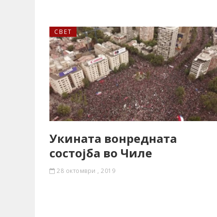
СВЕТ
Укината вонредната
состојба во Чиле
28 октомври , 2019