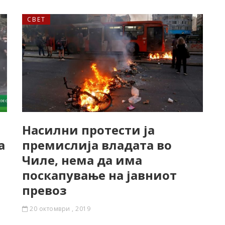
СВЕТ
Насилни протести ја
а
премислија владата во
Чиле, нема да има
поскапување на јавниот
превоз
20 октомври , 2019