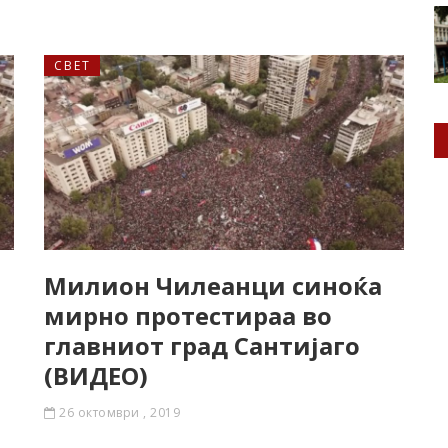
СВЕТ
Милион Чилеанци синоќа
мирно протестираа во
главниот град Сантијаго
(ВИДЕО)
26 октомври , 2019