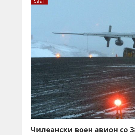
СВЕТ
Чилеански воен авион со 38