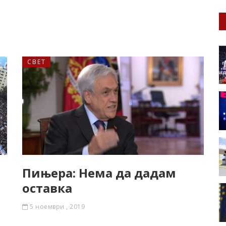
СВЕТ
Пињера: Нема да дадам
оставка
5 ноември , 2019