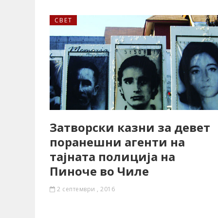
СВЕТ
Затворски казни за девет
поранешни агенти на
тајната полиција на
Пиноче во Чиле
2 септември , 2016