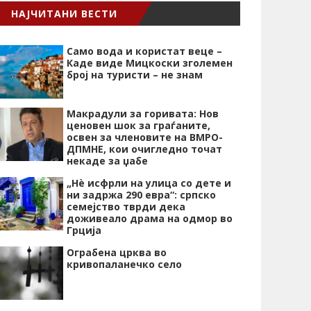
НАЈЧИТАНИ ВЕСТИ
Само вода и користат веце –
Каде виде Мицкоски зголемен
број на туристи – не знам
Макрадули за горивата: Нов
ценовен шок за граѓаните,
освен за членовите на ВМРО-
ДПМНЕ, кои очигледно точат
некаде за џабе
„Нѐ исфрли на улица со дете и
ни задржа 290 евра“: српско
семејство тврди дека
доживеало драма на одмор во
Грција
Ограбена црква во
кривопаланечко село