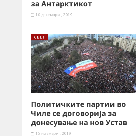
за Антарктикот
10 декември , 2019
СВЕТ
Политичките партии во
Чиле се договорија за
донесување на нов Устав
15 ноември , 2019