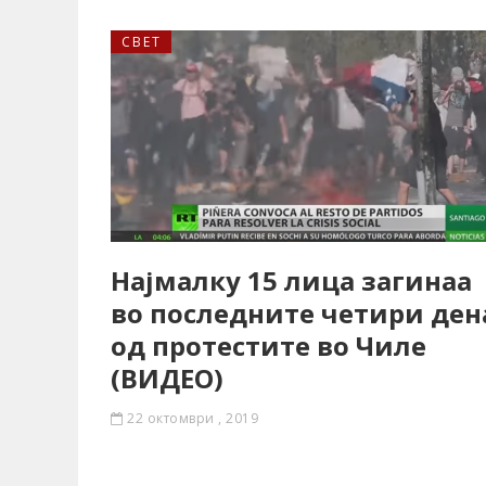
СВЕТ
Најмалку 15 лица загинаа
во последните четири ден
од протестите во Чиле
(ВИДЕО)
22 октомври , 2019