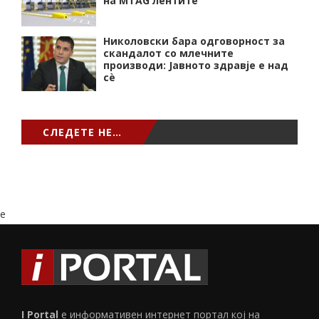
на MTAG лентите
Николовски бара одговорност за
скандалот со млечните
производи: Јавното здравје е над
сѐ
СЛЕДЕТЕ НЕ…
e
I Portal
е информативен интернет портал кој на