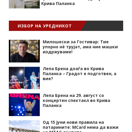
Крива Паланка
ИЗБОР НА УРЕДНИКОТ
Милошески за Гостивар: Тие
упорно нѐ трујат, ама ние машки
издржуваме!
Лепа Брена доаѓа во Крива
Паланка – Градот е подготвен, а
вие?
Лепа Брена на 29. август со
концертен спектакл во Крива
Паланка
Од 15 јуни нови правила на
патарините: MCard нема да важи