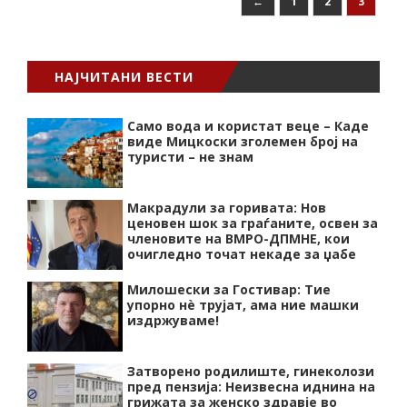
←
1
2
3
НАЈЧИТАНИ ВЕСТИ
Само вода и користат веце – Каде
виде Мицкоски зголемен број на
туристи – не знам
Макрадули за горивата: Нов
ценовен шок за граѓаните, освен за
членовите на ВМРО-ДПМНЕ, кои
очигледно точат некаде за џабе
Милошески за Гостивар: Тие
упорно нѐ трујат, ама ние машки
издржуваме!
Затворено родилиште, гинеколози
пред пензија: Неизвесна иднина на
грижата за женско здравје во