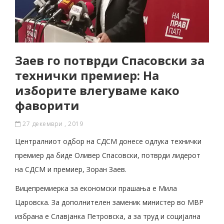
Заев го потврди Спасовски за
технички премиер: На
изборите влегуваме како
фаворити
27 декември , 2019
Централниот одбор на СДСМ донесе одлука технички
премиер да биде Оливер Спасовски, потврди лидерот
на СДСМ и премиер, Зоран Заев.
Вицепремиерка за економски прашања е Мила
Царовска. За дополнителен заменик министер во МВР
избрана е Славјанка Петровска, а за труд и социјална