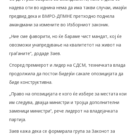
надева оти во иднина нема да има такви случаи, имајќи
предвид дека и ВМРО-ДПМНЕ претходно поднела
амандмани за измените во Изборниот законик.
„Ние сме фаворити, но ќе бараме чист мандат, кој ќе
овозможи унапредување на квалитетот на живот на
граѓаните“, додаде Заев.
Според премиерот и лидер на СДСМ, техничката влада
продолжила да постои бидејќи сакале опозицијата да
биде конструктивна.
„Право на опозицијата е кого ќе избере за местата кои
им следува, двајца министри и тројца дополнителни
заменици министри“, рече лидерот на владејачката
партија.
Заев кажа дека се формирала група за Законот за