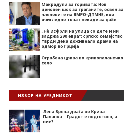
Макрадули за горивата: Нов
ценовен шок за граѓаните, освен за
членовите на ВМРО-ДПМНЕ, кои
очигледно точат некаде за џабе
„Нѐ исфрли на улица со дете и ни
задржа 290 евра“: српско семејство
тврди дека доживеало драма на
одмор во Грција
Ограбена црква во кривопаланечко
село
ИЗБОР НА УРЕДНИКОТ
Лепа Брена доаѓа во Крива
Паланка – Градот е подготвен, а
вие?