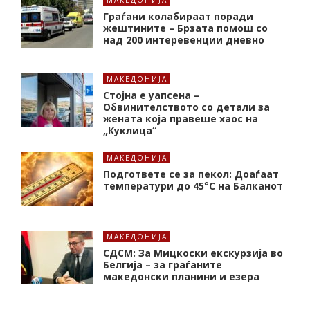
Граѓани колабираат поради
жештините – Брзата помош со
над 200 интеревенции дневно
МАКЕДОНИЈА
Стојна е уапсена –
Обвинителството со детали за
жената која правеше хаос на
„Куклица“
МАКЕДОНИЈА
Подгответе се за пекол: Доаѓаат
температури до 45°C на Балканот
МАКЕДОНИЈА
СДСМ: За Мицкоски екскурзија во
Белгија – за граѓаните
македонски планини и езера