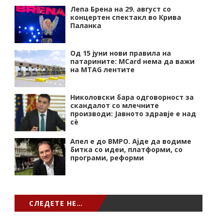
Лепа Брена на 29. август со
концертен спектакл во Крива
Паланка
Од 15 јуни нови правила на
патарините: MCard нема да важи
на MTAG лентите
Николовски бара одговорност за
скандалот со млечните
производи: Јавното здравје е над
сѐ
Апел е до ВМРО. Ајде да водиме
битка со идеи, платформи, со
програми, реформи
СЛЕДЕТЕ НЕ…