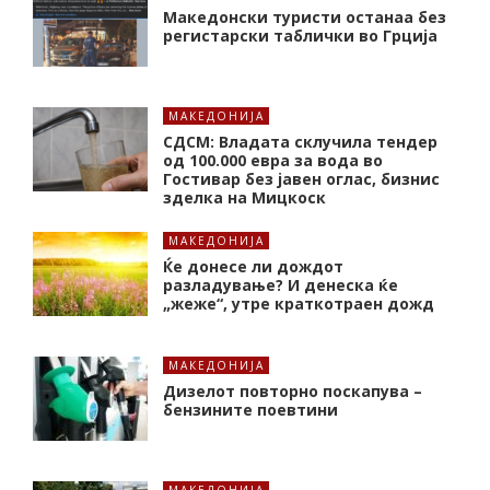
Македонски туристи останаа без
регистарски таблички во Грција
МАКЕДОНИЈА
СДСМ: Владата склучила тендер
од 100.000 евра за вода во
Гостивар без јавен оглас, бизнис
зделка на Мицкоск
МАКЕДОНИЈА
Ќе донесе ли дождот
разладување? И денеска ќе
„жеже“, утре краткотраен дожд
МАКЕДОНИЈА
Дизелот повторно поскапува –
бензините поевтини
МАКЕДОНИЈА