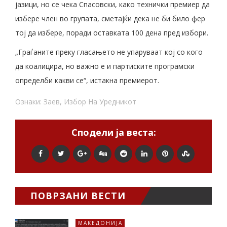
јазици, но се чека Спасовски, како технички премиер да
избере член во групата, сметајќи дека не би било фер
тој да избере, поради оставката 100 дена пред избори.
„Граѓаните преку гласањето не упаруваат кој со кого
да коалицира, но важно е и партиските програмски
определби какви се“, истакна премиерот.
Ознаки:
Заев
,
Избор На Уредникот
Сподели ја веста:
ПОВРЗАНИ ВЕСТИ
МАКЕДОНИЈА