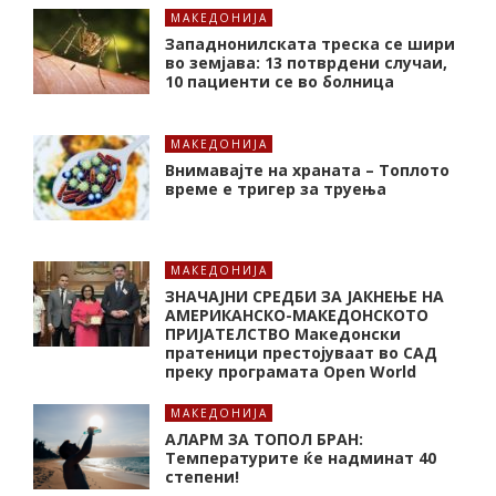
МАКЕДОНИЈА
Западнонилската треска се шири
во земјава: 13 потврдени случаи,
10 пациенти се во болница
МАКЕДОНИЈА
Внимавајте на храната – Топлото
време е тригер за труења
МАКЕДОНИЈА
ЗНАЧАЈНИ СРЕДБИ ЗА ЈАКНЕЊЕ НА
АМЕРИКАНСКО-МАКЕДОНСКОТО
ПРИЈАТЕЛСТВО Македонски
пратеници престојуваат во САД
преку програмата Open World
МАКЕДОНИЈА
АЛАРМ ЗА ТОПОЛ БРАН:
Tемпературите ќе надминат 40
степени!