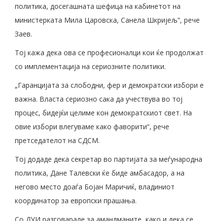
политика, досегашната шефица на кабинетот на
министерката Мила Царовска, Санела Шкријељ”, рече
Заев.
Тој кажа дека ова се професионалци кои ќе продолжат
со имплементација на сериозните политики.
„Гаранцијата за слободни, фер и демократски избори е
важна. Власта сериозно сака да учествува во тој
процес, бидејќи целиме кон демократскиот свет. На
овие избори влегуваме како фаворити“, рече
претседателот на СДСМ.
Тој додаде дека секретар во партијата за меѓународна
политика, Дане Талевски ќе биде амбасадор, а на
негово место доаѓа Бојан Маричиќ, владиниот
координатор за европски прашања.
Со ДУИ разговарале за амандманите, како и дека се