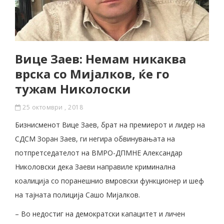
Вице Заев: Немам никаква
врска со Мијалков, ќе го
тужам Николоски
25 октомври , 2018
Бизнисменот Вице Заев, брат на премиерот и лидер на
СДСМ Зоран Заев, ги негира обвинувањата на
потпретседателот на ВМРО-ДПМНЕ Александар
Николовски дека Заеви направиле криминална
коалиција со поранешнио вмровски функционер и шеф
на тајната полиција Сашо Мијалков.
– Во недостиг на демократски капацитет и личен