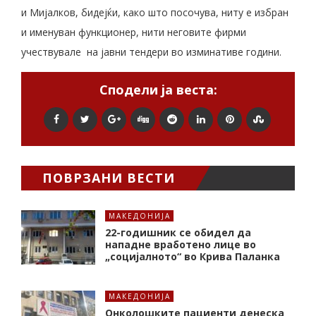
и Мијалков, бидејќи, како што посочува, ниту е избран
и именуван функционер, нити неговите фирми
учествувале на јавни тендери во изминативе години.
Сподели ја веста:
ПОВРЗАНИ ВЕСТИ
МАКЕДОНИЈА
22-годишник се обидел да
нападне вработено лице во
„социјалното“ во Крива Паланка
МАКЕДОНИЈА
Онколошките пациенти денеска