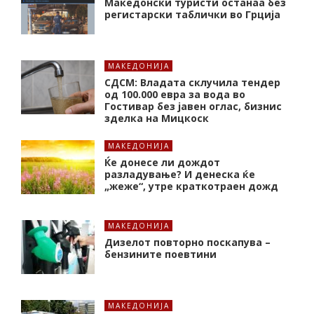
Македонски туристи останаа без
регистарски таблички во Грција
МАКЕДОНИЈА
СДСМ: Владата склучила тендер
од 100.000 евра за вода во
Гостивар без јавен оглас, бизнис
зделка на Мицкоск
МАКЕДОНИЈА
Ќе донесе ли дождот
разладување? И денеска ќе
„жеже“, утре краткотраен дожд
МАКЕДОНИЈА
Дизелот повторно поскапува –
бензините поевтини
МАКЕДОНИЈА