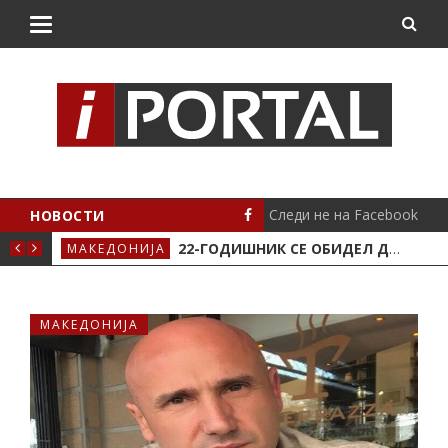
Следи не на Facebook
НОВОСТИ
АВЈЕ ВО КРИВА ПАЛАНКА
22-ГОДИШНИК СЕ ОБИДЕЛ ДА НАПАДНЕ ВРАБОТЕНО ЛИЦЕ ВО „СОЦИЈАЛНОТО“ ВО КРИВА ПАЛАНКА
МАКЕДОНИЈА
ЛОК
МАКЕДОНИЈА