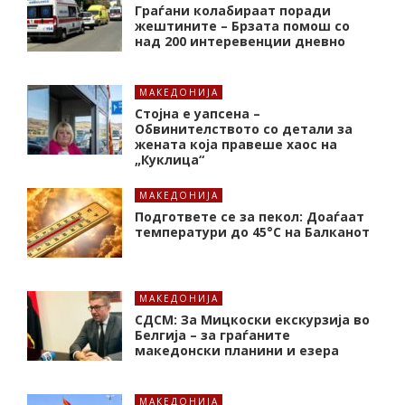
Граѓани колабираат поради
жештините – Брзата помош со
над 200 интеревенции дневно
МАКЕДОНИЈА
Стојна е уапсена –
Обвинителството со детали за
жената која правеше хаос на
„Куклица“
МАКЕДОНИЈА
Подгответе се за пекол: Доаѓаат
температури до 45°C на Балканот
МАКЕДОНИЈА
СДСМ: За Мицкоски екскурзија во
Белгија – за граѓаните
македонски планини и езера
МАКЕДОНИЈА