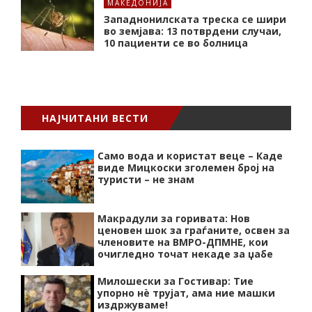
МАКЕДОНИЈА
Западнонилската треска се шири
во земјава: 13 потврдени случаи,
10 пациенти се во болница
НАЈЧИТАНИ ВЕСТИ
Само вода и користат веце – Каде
виде Мицкоски зголемен број на
туристи – не знам
Макрадули за горивата: Нов
ценовен шок за граѓаните, освен за
членовите на ВМРО-ДПМНЕ, кои
очигледно точат некаде за џабе
Милошески за Гостивар: Тие
упорно нѐ трујат, ама ние машки
издржуваме!