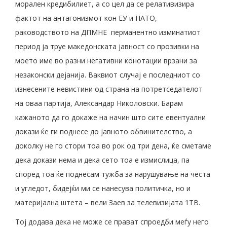
морален кредибилиет, а со цел да се релативизира
фактот на антагонизмот кон ЕУ и НАТО,
раководството на ДПМНЕ перманентно изминатиот
период ја труе македонската јавност со прозивки на
моето име во разни негативни конотации врзани за
незаконски дејанија. Ваквиот случај е последниот со
изнесените невистини од страна на потретседателот
на оваа партија, Александар Николовски. Барам
кажаното да го докаже на начин што сите евентуални
докази ќе ги поднесе до јавното обвинителство, а
доколку не го стори тоа во рок од три дена, ќе сметаме
дека докази нема и дека сето тоа е измислица, па
според тоа ќе поднесам тужба за нарушување на честа
и угледот, бидејќи ми се нанесува политичка, но и
материјална штета – вели Заев за телевизијата 1ТВ.
Тој додава дека не може се прават спроедби меѓу него