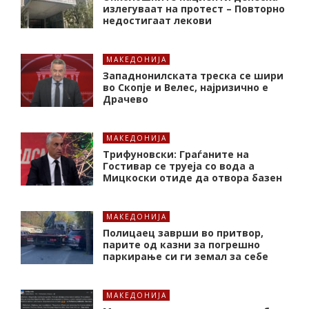
излегуваат на протест – Повторно
недостигаат лекови
МАКЕДОНИЈА
Западнонилската треска се шири
во Скопје и Велес, најризично е
Драчево
МАКЕДОНИЈА
Трифуновски: Граѓаните на
Гостивар се труеја со вода а
Мицкоски отиде да отвора базен
МАКЕДОНИЈА
Полицаец заврши во притвор,
парите од казни за погрешно
паркирање си ги земал за себе
МАКЕДОНИЈА