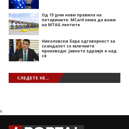
Од 15 јуни нови правила на
патарините: MCard нема да важи
на MTAG лентите
Николовски бара одговорност за
скандалот со млечните
производи: Јавното здравје е над
сѐ
СЛЕДЕТЕ НЕ…
e