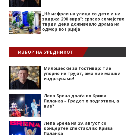
„Нѐ исфрли на улица со дете и ни
задржа 290 евра“: српско семејство
тврди дека доживеало драма на
одмор во Грција
ИЗБОР НА УРЕДНИКОТ
Милошески за Гостивар: Тие
упорно нѐ трујат, ама ние машки
издржуваме!
Лепа Брена доаѓа во Крива
Паланка – Градот е подготвен, а
вие?
Лепа Брена на 29. август со
концертен спектакл во Крива
Паланка