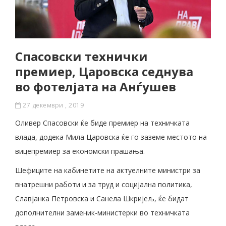
Спасовски технички
премиер, Царовска седнува
во фотелјата на Анѓушев
27 декември , 2019
Оливер Спасовски ќе биде премиер на техничката
влада, додека Мила Царовска ќе го заземе местото на
вицепремиер за економски прашања.
Шефиците на кабинетите на актуелните министри за
внатрешни работи и за труд и социјална политика,
Славјанка Петровска и Санела Шкријељ, ќе бидат
дополнителни заменик-министерки во техничката