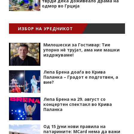
тврди дека доживеало драма на
одмор во Грција
ИЗБОР НА УРЕДНИКОТ
Милошески за Гостивар: Тие
упорно нѐ трујат, ама ние машки
издржуваме!
Лепа Брена доаѓа во Крива
Паланка – Градот е подготвен, а
вие?
Лепа Брена на 29. август со
концертен спектакл во Крива
Паланка
Од 15 јуни нови правила на
патарините: MCard нема да важи