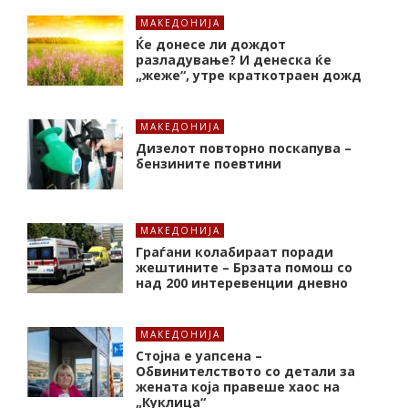
МАКЕДОНИЈА
Ќе донесе ли дождот
разладување? И денеска ќе
„жеже“, утре краткотраен дожд
МАКЕДОНИЈА
Дизелот повторно поскапува –
бензините поевтини
МАКЕДОНИЈА
Граѓани колабираат поради
жештините – Брзата помош со
над 200 интеревенции дневно
МАКЕДОНИЈА
Стојна е уапсена –
Обвинителството со детали за
жената која правеше хаос на
„Куклица“