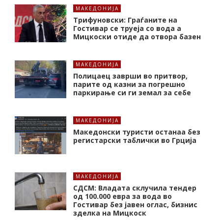
МАКЕДОНИЈА
Трифуновски: Граѓаните на
Гостивар се труеја со вода а
Мицкоски отиде да отвора базен
МАКЕДОНИЈА
Полицаец заврши во притвор,
парите од казни за погрешно
паркирање си ги земал за себе
МАКЕДОНИЈА
Македонски туристи останаа без
регистарски таблички во Грција
МАКЕДОНИЈА
СДСМ: Владата склучила тендер
од 100.000 евра за вода во
Гостивар без јавен оглас, бизнис
зделка на Мицкоск