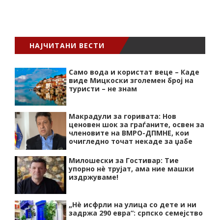
НАЈЧИТАНИ ВЕСТИ
Само вода и користат веце – Каде
виде Мицкоски зголемен број на
туристи – не знам
Макрадули за горивата: Нов
ценовен шок за граѓаните, освен за
членовите на ВМРО-ДПМНЕ, кои
очигледно точат некаде за џабе
Милошески за Гостивар: Тие
упорно нѐ трујат, ама ние машки
издржуваме!
„Нѐ исфрли на улица со дете и ни
задржа 290 евра“: српско семејство