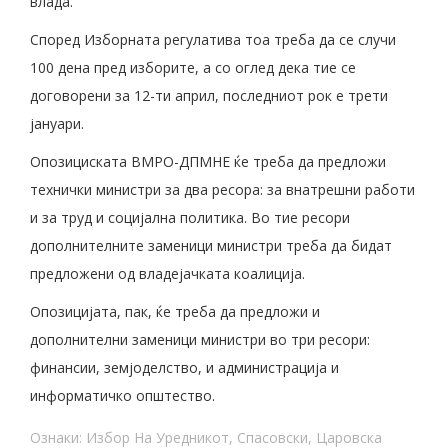
влада.
Според Изборната регулатива тоа треба да се случи
100 дена пред изборите, а со оглед дека тие се
договорени за 12-ти април, последниот рок е трети
јануари.
Опозициската ВМРО-ДПМНЕ ќе треба да предложи
технички министри за два ресора: за внатрешни работи
и за труд и социјална политика. Во тие ресори
дополнителните заменици министри треба да бидат
предложени од владејачката коалиција.
Опозицијата, пак, ќе треба да предложи и
дополнителни заменици министри во три ресори:
финансии, земјоделство, и администрација и
информатичко општество.
Ознаки:
Избор На Уредникот
,
Спасовски
,
Царовска