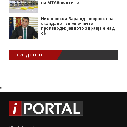
на MTAG лентите
Николовски бара одговорност за
скандалот со млечните
производи: Јавното здравје е над
сѐ
СЛЕДЕТЕ НЕ…
e