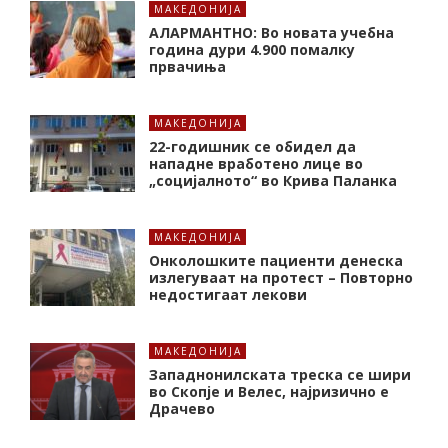
МАКЕДОНИЈА
АЛАРМАНТНО: Во новата учебна
година дури 4.900 помалку
првачиња
МАКЕДОНИЈА
22-годишник се обидел да
нападне вработено лице во
„социјалното“ во Крива Паланка
МАКЕДОНИЈА
Онколошките пациенти денеска
излегуваат на протест – Повторно
недостигаат лекови
МАКЕДОНИЈА
Западнонилската треска се шири
во Скопје и Велес, најризично е
Драчево