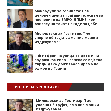
Макрадули за горивата: Нов
ценовен шок за граѓаните, освен за
членовите на ВМРО-ДПМНЕ, кои
очигледно точат некаде за џабе
Милошески за Гостивар: Тие
упорно нѐ трујат, ама ние машки
издржуваме!
„Нѐ исфрли на улица со дете и ни
задржа 290 евра“: српско семејство
тврди дека доживеало драма на
одмор во Грција
ИЗБОР НА УРЕДНИКОТ
Милошески за Гостивар: Тие
упорно нѐ трујат, ама ние машки
издржуваме!