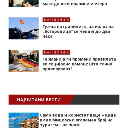
македонски планини и езера
МАКЕДОНИЈА
Гужва на границите, за излез на
„Богородица“ се чека и до два
часа
МАКЕДОНИЈА
Германија ги промени правилата
за социјална помош: Што точно
проверуваат?
НАЈЧИТАНИ ВЕСТИ
Само вода и користат веце – Каде
виде Мицкоски зголемен број на
туристи – не знам