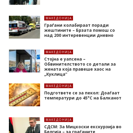
МАКЕДОНИЈА
Граѓани колабираат поради
жештините – Брзата помош со
над 200 интеревенции дневно
МАКЕДОНИЈА
Стојна е уапсена –
Обвинителството со детали за
жената која правеше хаос на
„Куклица“
МАКЕДОНИЈА
Подгответе се за пекол: Доаѓаат
температури до 45°C на Балканот
МАКЕДОНИЈА
СДСМ: За Мицкоски екскурзија во
Белгија – за граѓаните