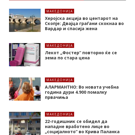
МАКЕДОНИЈА
Херојска акција во центарот на
Скопје: Двајца граѓани скокнаа во
Вардар и спасија жена
МАКЕДОНИЈА
Лекот „Фостер“ повторно ќе се
зема по стара цена
МАКЕДОНИЈА
АЛАРМАНТНО: Во новата учебна
година дури 4.900 помалку
првачиња
МАКЕДОНИЈА
22-годишник се обидел да
нападне вработено лице во
„социјалното“ во Крива Паланка