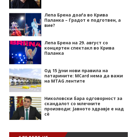
Лепа Брена доаѓа во Крива
Паланка – Градот е подготвен, а
вие?
Лепа Брена на 29. август со
концертен спектакл во Крива
Паланка
Од 15 јуни нови правила на
патарините: MCard нема да важи
на MTAG лентите
Николовски бара одговорност за
скандалот со млечните
производи: Јавното здравје е над
сѐ