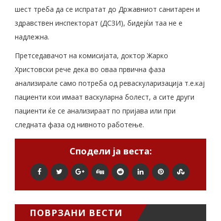
шест треба да се испратат до Државниот санитарен и
здравствен инспекторат (ДСЗИ), бидејќи таа не е
надлежна.
Претседавачот на комисијата, доктор Жарко
Христовски рече дека во оваа првична фаза
анализирале само потреба од реваскуларизација т.е.кај
пациенти кои имаат васкуларна болест, а сите други
пациенти ќе се анализираат по пријава или при
следната фаза од нивното работење.
Сподели ја веста:
ПОВРЗАНИ ВЕСТИ