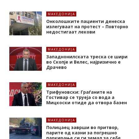
МАКЕДОНИЈА
Онколошките пациенти денеска
излегуваат на протест – Повторно
недостигаат лекови
МАКЕДОНИЈА
Западнонилската треска се шири
во Скопје и Велес, најризично е
Драчево
МАКЕДОНИЈА
Трифуновски: Граѓаните на
Гостивар се труеја со вода а
Мицкоски отиде да отвора базен
МАКЕДОНИЈА
Полицаец заврши во притвор,
парите од казни за погрешно
паркирање си ги земал за себе