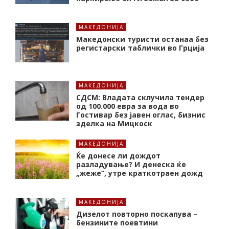
МАКЕДОНИЈА
Македонски туристи останаа без
регистарски таблички во Грција
МАКЕДОНИЈА
СДСМ: Владата склучила тендер
од 100.000 евра за вода во
Гостивар без јавен оглас, бизнис
зделка на Мицкоск
МАКЕДОНИЈА
Ќе донесе ли дождот
разладување? И денеска ќе
„жеже“, утре краткотраен дожд
МАКЕДОНИЈА
Дизелот повторно поскапува –
бензините поевтини