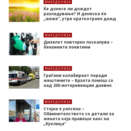
МАКЕДОНИЈА
Ќе донесе ли дождот
разладување? И денеска ќе
„жеже“, утре краткотраен дожд
МАКЕДОНИЈА
Дизелот повторно поскапува –
бензините поевтини
МАКЕДОНИЈА
Граѓани колабираат поради
жештините – Брзата помош со
над 200 интеревенции дневно
МАКЕДОНИЈА
Стојна е уапсена –
Обвинителството со детали за
жената која правеше хаос на
„Куклица“