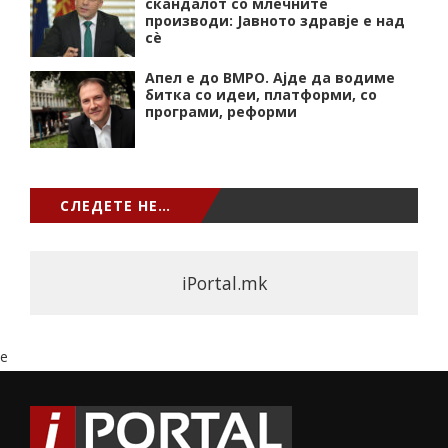
скандалот со млечните
производи: Јавното здравје е над
сѐ
Апел е до ВМРО. Ајде да водиме
битка со идеи, платформи, со
програми, реформи
СЛЕДЕТЕ НЕ…
iPortal.mk
e