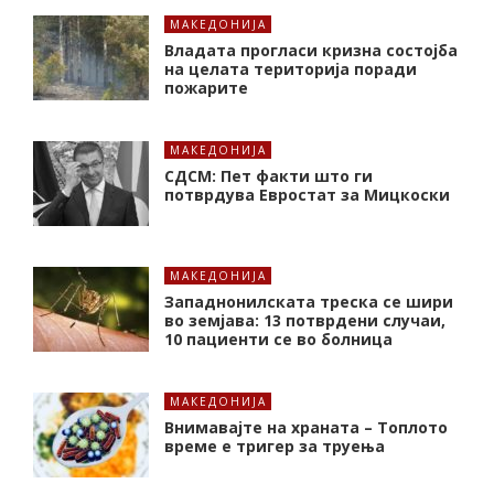
МАКЕДОНИЈА
Владата прогласи кризна состојба
на целата територија поради
пожарите
МАКЕДОНИЈА
СДСМ: Пет факти што ги
потврдува Евростат за Мицкоски
МАКЕДОНИЈА
Западнонилската треска се шири
во земјава: 13 потврдени случаи,
10 пациенти се во болница
МАКЕДОНИЈА
Внимавајте на храната – Топлото
време е тригер за труења