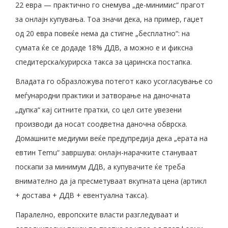
22 евра — практично го снемува „де-минимис“ прагот
за онлајн купувања. Тоа значи дека, на пример, гаџет
од 20 евра повеќе нема да стигне „бесплатно“: на
сумата ќе се додаде 18% ДДВ, а можно е и фиксна
спедитерска/курирска такса за царинска постапка.
Владата го образложува потегот како усогласување со
меѓународни практики и затворање на даночната
„дупка“ кај ситните пратки, со цел сите увезени
производи да носат соодветна даночна обврска.
Домашните медиуми веќе предупредија дека „ерата на
евтин Temu“ завршува: онлајн-нарачките стануваат
поскапи за минимум ДДВ, а купувачите ќе треба
внимателно да ја пресметуваат вкупната цена (артикл
+ достава + ДДВ + евентуална такса).
Паралелно, европските власти разгледуваат и