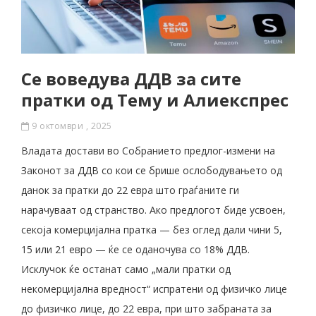
Се воведува ДДВ за сите
пратки од Тему и Алиекспрес
9 октомври , 2025
Владата достави во Собранието предлог-измени на
Законот за ДДВ со кои се брише ослободувањето од
данок за пратки до 22 евра што граѓаните ги
нарачуваат од странство. Ако предлогот биде усвоен,
секоја комерцијална пратка — без оглед дали чини 5,
15 или 21 евро — ќе се оданочува со 18% ДДВ.
Исклучок ќе останат само „мали пратки од
некомерцијална вредност“ испратени од физичко лице
до физичко лице, до 22 евра, при што забраната за