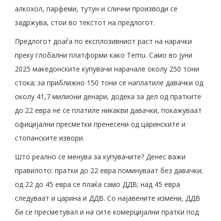
алкохол, парфеми, тутун и слични производи се
задржува, стои во текстот на предлогот.
Предлогот доаѓа по експлозивниот раст на нарачки
преку глобални платформи како Temu. Само во јуни
2025 македонските купувачи нарачале околу 250 тони
стока; за приближно 150 тони се наплатиле давачки од
околу 41,7 милиони денари, додека за дел од пратките
до 22 евра не се платиле никакви давачки, покажуваат
официјални пресметки пренесени од царинските и
стопанските извори.
Што реално се менува за купувачите? Денес важи
правилото: пратки до 22 евра поминуваат без давачки;
од 22 до 45 евра се плаќа само ДДВ; над 45 евра
следуваат и царина и ДДВ. Со најавените измени, ДДВ
би се пресметувал и на сите комерцијални пратки под