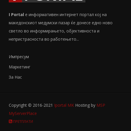
I Portal
е информативен интернет портал кој на
македонскиот медумски пазар ќе донесе едно ново
светло во информирањето, објективноста и
непристрасноста во работењето...
Импресум
Маркетинг
За Нас
Copyright © 2016-2021
Iportal MK
Hosting by
MSP
MyServerPlace
ПРЕТПЛАТИ