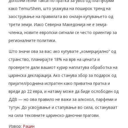
дополнителни такси по пратка за увоз од платформи
како Temu/Shein, што укажува на поширок тренд на
заострување на правилата во онлајн-купувањето од
трети земји. Иако Северна Македонија не е земја-
членка, новите европски сигнали се често ориентир за
регионалните политики.
Што значи ова за вас: ако купувате „комерцијално“ од
странство, планирајте 18% на врв на цената и
проверете дали вашиот курир наплатува обработка на
царинска декларација. Ако станува збор за подарок од
пријател/роднина испратен како приватна пратка и
вреди до 22 евра, и натаму може да биде ослободен од
ДДВ — но ова правило не важи за алкохол, парфеми и
тутун. До усвојување и стапување во сила, остануваат
на сила тековните царинско-даночни прагови.
Извор:
Рацин