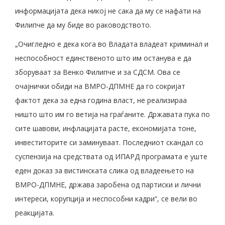
информацијата дека никој не сака да му се нафати на
Филипче да му биде во раководството.
„Очигледно е дека кога во Владата владеат криминал и
неспособност единственото што им останува е да
зборуваат за Венко Филипче и за СДСМ. Ова се
очајнички обиди на ВМРО-ДПМНЕ да го сокријат
фактот дека за една година власт, не реализираа
ништо што им го ветија на граѓаните. Државата пука по
сите шавови, инфлацијата расте, економијата тоне,
инвеститорите си заминуваат. Последниот скандал со
суспензија на средствата од ИПАРД програмата е уште
еден доказ за вистинската слика од владеењето на
ВМРО-ДПМНЕ, држава заробена од партиски и лични
интереси, корупција и неспособни кадри“, се вели во
реакцијата.