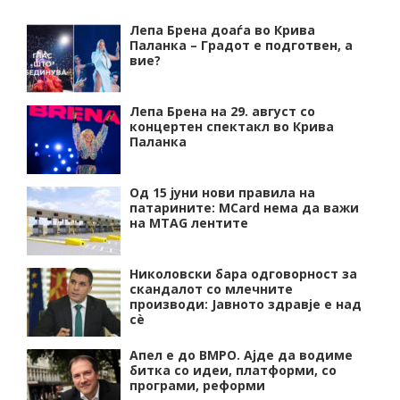
Лепа Брена доаѓа во Крива
Паланка – Градот е подготвен, а
вие?
Лепа Брена на 29. август со
концертен спектакл во Крива
Паланка
Од 15 јуни нови правила на
патарините: MCard нема да важи
на MTAG лентите
Николовски бара одговорност за
скандалот со млечните
производи: Јавното здравје е над
сѐ
Апел е до ВМРО. Ајде да водиме
битка со идеи, платформи, со
програми, реформи