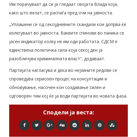
Им порачуваат да си ја гледаат својата Влада која,
како што велат, се распаѓа пред очи на јавноста.
„Уплашени се од секојдневните скандали кои допрва ќе
излегуваат во јавноста. Ваквите спинови во паника се
јасен индикатор колку не им оди работата. СДСМ е
единствена политичка сила која секој ден ја
разобличува криминалната власт“, додаваат.
Партијата нагласува и дека во нејзините редови се
спроведува сериозен процес на консултации и
обновување, насочен кон создавање силен и
одговорен тим кој ќе ја води партијата во новата фаза.
Сподели ја веста: