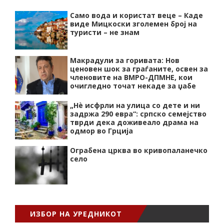
Само вода и користат веце – Каде
виде Мицкоски зголемен број на
туристи – не знам
Макрадули за горивата: Нов
ценовен шок за граѓаните, освен за
членовите на ВМРО-ДПМНЕ, кои
очигледно точат некаде за џабе
„Нѐ исфрли на улица со дете и ни
задржа 290 евра“: српско семејство
тврди дека доживеало драма на
одмор во Грција
Ограбена црква во кривопаланечко
село
ИЗБОР НА УРЕДНИКОТ