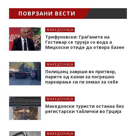
ПОВРЗАНИ ВЕСТИ
МАКЕДОНИЈА
Трифуновски: Граѓаните на
Гостивар се труеја со вода а
Мицкоски отиде да отвора базен
МАКЕДОНИЈА
Полицаец заврши во притвор,
парите од казни за погрешно
паркирање си ги земал за себе
МАКЕДОНИЈА
Македонски туристи останаа без
регистарски таблички во Грција
МАКЕДОНИЈА