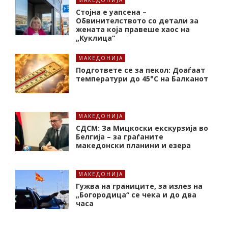
МАКЕДОНИЈА
Стојна е уапсена –
Обвинителството со детали за
жената која правеше хаос на
„Куклица“
МАКЕДОНИЈА
Подгответе се за пекол: Доаѓаат
температури до 45°C на Балканот
МАКЕДОНИЈА
СДСМ: За Мицкоски екскурзија во
Белгија – за граѓаните
македонски планини и езера
МАКЕДОНИЈА
Гужва на границите, за излез на
„Богородица“ се чека и до два
часа