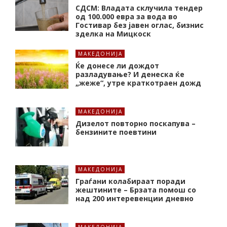
СДСМ: Владата склучила тендер
од 100.000 евра за вода во
Гостивар без јавен оглас, бизнис
зделка на Мицкоск
МАКЕДОНИЈА
Ќе донесе ли дождот
разладување? И денеска ќе
„жеже“, утре краткотраен дожд
МАКЕДОНИЈА
Дизелот повторно поскапува –
бензините поевтини
МАКЕДОНИЈА
Граѓани колабираат поради
жештините – Брзата помош со
над 200 интеревенции дневно