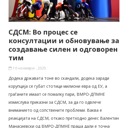
СДСМ: Во процес се
консултации и обновување за
создавање силен и одговорен
тим
10 ноември , 2025
Додека државата тоне во скандали, додека заради
корупција се губат стотици милиони евра од ЕУ, а
граѓаните имаат се помалку пари, ВМРО-ДПМНЕ
измислува приказни за СДСМ, за да го одвлече
вниманието од сопствените проблеми. Ваква е
реакцијата на СДСМ, откако претходно денес Валентин
Манасиевски од ВМРО-ДПМНЕ праша дали е точна