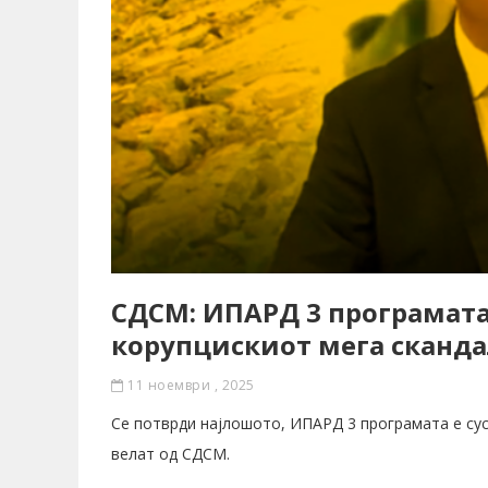
СДСМ: ИПАРД 3 програмата
корупцискиот мега сканда
11 ноември , 2025
Се потврди најлошото, ИПАРД 3 програмата е сус
велат од СДСМ.