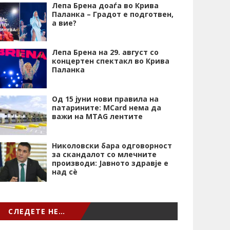
Лепа Брена доаѓа во Крива
Паланка – Градот е подготвен,
а вие?
Лепа Брена на 29. август со
концертен спектакл во Крива
Паланка
Од 15 јуни нови правила на
патарините: MCard нема да
важи на MTAG лентите
Николовски бара одговорност
за скандалот со млечните
производи: Јавното здравје е
над сѐ
СЛЕДЕТЕ НЕ…