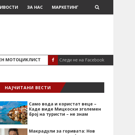
ИВОСТИ
ЗА НАС
МАРКЕТИНГ
Следи не на Facebook
ШЕН МОТОЦИКЛИСТ
СЕВЕРИНА ВО НИК
СЦЕНА
НАЈЧИТАНИ ВЕСТИ
Само вода и користат веце –
Каде виде Мицкоски зголемен
број на туристи – не знам
Макрадули за горивата: Нов