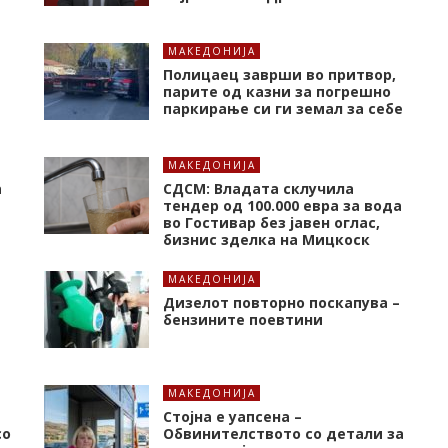
МАКЕДОНИЈА
Полицаец заврши во притвор,
парите од казни за погрешно
паркирање си ги земал за себе
МАКЕДОНИЈА
а
СДСМ: Владата склучила
тендер од 100.000 евра за вода
во Гостивар без јавен оглас,
бизнис зделка на Мицкоск
МАКЕДОНИЈА
Дизелот повторно поскапува –
бензините поевтини
МАКЕДОНИЈА
Стојна е уапсена –
со
Обвинителството со детали за