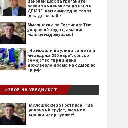
ценовен шок за граѓаните,
освен за членовите на ВМРО-
ДПМНЕ, кои очигледно точат
некаде за џабе
Милошески за Гостивар: Тие
упорно нѐ трујат, ама ние
машки издржуваме!
„Нѐ исфрли на улица со дете и
ни задржа 290 евра“: српско
семејство тврди дека
доживеало драма на одмор во
Грција
ИЗБОР НА УРЕДНИКОТ
Милошески за Гостивар: Тие
упорно нѐ трујат, ама ние
машки издржуваме!