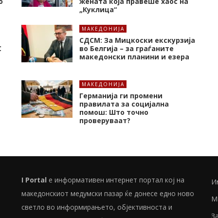
о
жената која правеше хаос на
„Куклица“
МАКЕДОНИЈА
СДСМ: За Мицкоски екскурзија
C
во Белгија – за граѓаните
македонски планини и езера
МАКЕДОНИЈА
Германија ги промени
правилата за социјална
помош: Што точно
проверуваат?
I Portal
е информативен интернет портал кој на
И
македонскиот медумски пазар ќе донесе едно ново
М
светло во информирањето, објективноста и
З