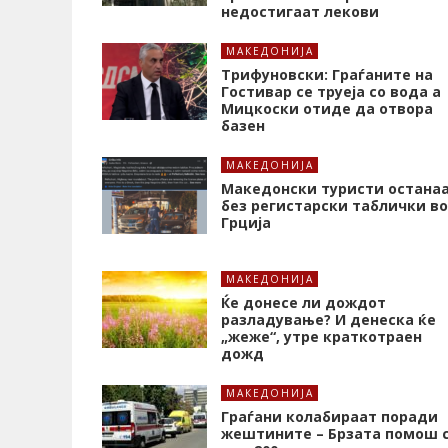
недостигаат лекови
МАКЕДОНИЈА
Трифуновски: Граѓаните на
Гостивар се труеја со вода а
Мицкоски отиде да отвора
базен
МАКЕДОНИЈА
Македонски туристи остана
без регистарски таблички во
Грција
МАКЕДОНИЈА
Ќе донесе ли дождот
разладување? И денеска ќе
„жеже“, утре краткотраен
дожд
МАКЕДОНИЈА
Граѓани колабираат поради
жештините – Брзата помош 