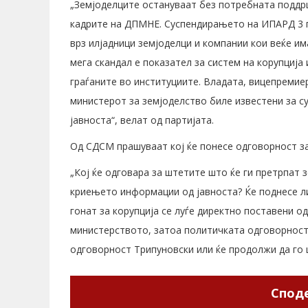
„Земјоделците остануваат без потребната поддрш
кадрите на ДПМНЕ. Суспендирањето на ИПАРД 3 п
врз илјадници земјоделци и компании кои веќе им
мега скандал е показател за систем на корупција
граѓаните во институциите. Владата, вицепремие
министерот за земјоделство биле известени за с
јавноста“, велат од партијата.
Од СДСМ прашуваат кој ќе понесе одговорност за 
„Кој ќе одговара за штетите што ќе ги претрпат 
криењето информации од јавноста? Ќе поднесе л
гонат за корупција се луѓе директно поставени о
министерството, затоа политичката одговорност з
одговорност Трипуновски или ќе продолжи да го 
Споде