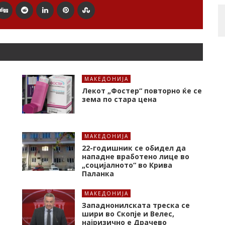
МАКЕДОНИЈА
Лекот „Фостер“ повторно ќе се
зема по стара цена
МАКЕДОНИЈА
22-годишник се обидел да
нападне вработено лице во
„социјалното“ во Крива
Паланка
МАКЕДОНИЈА
Западнонилската треска се
шири во Скопје и Велес,
најризично е Драчево