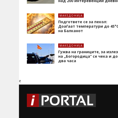
над 200 интеревенции дневн
МАКЕДОНИЈА
Подгответе се за пекол:
Доаѓаат температури до 45°
на Балканот
МАКЕДОНИЈА
Гужва на границите, за излез
на „Богородица“ се чека и до
два часа
e