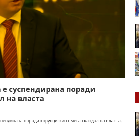
 е суспендирана поради
л на власта
пендирана поради корупцискиот мега скандал на власта,