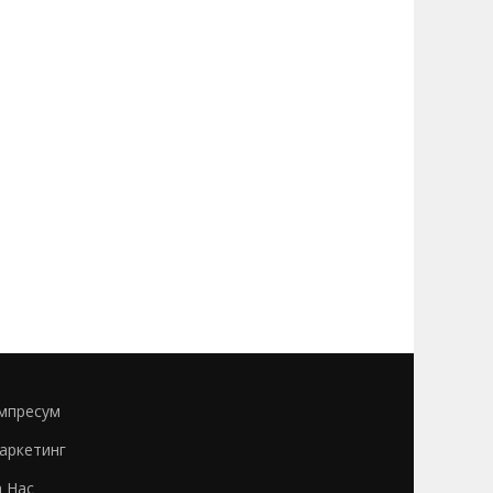
мпресум
аркетинг
а Нас