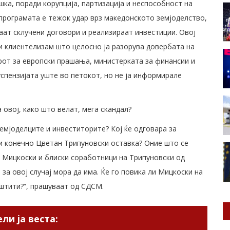
ка, поради корупција, партизација и неспособност на
рограмата е тежок удар врз македонското земјоделство,
аат склучени договори и реализираат инвестиции. Овој
 и клиентелизам што целосно ја разорува довербата на
рот за европски прашања, министерката за финансии и
успензијата уште во петокот, но не ја информирале
овој, како што велат, мега скандал?
земјоделците и инвеститорите? Кој ќе одговара за
и конечно Цветан Трипуновски оставка? Оние што се
д Мицкоски и блиски соработници на Трипуновски од
а овој случај мора да има. Ќе го повика ли Мицкоски на
штити?“, прашуваат од СДСМ.
ли ја веста: