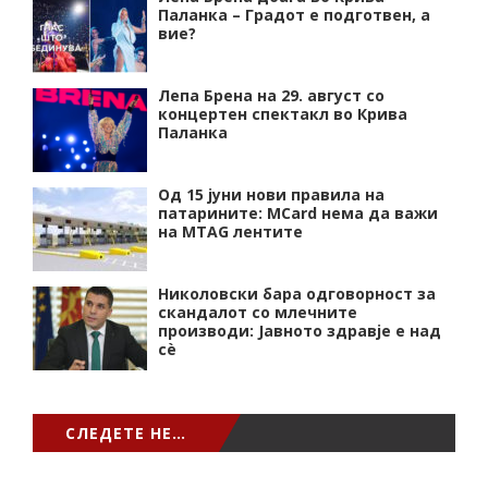
Паланка – Градот е подготвен, а
вие?
Лепа Брена на 29. август со
концертен спектакл во Крива
Паланка
Од 15 јуни нови правила на
патарините: MCard нема да важи
на MTAG лентите
Николовски бара одговорност за
скандалот со млечните
производи: Јавното здравје е над
сѐ
СЛЕДЕТЕ НЕ…