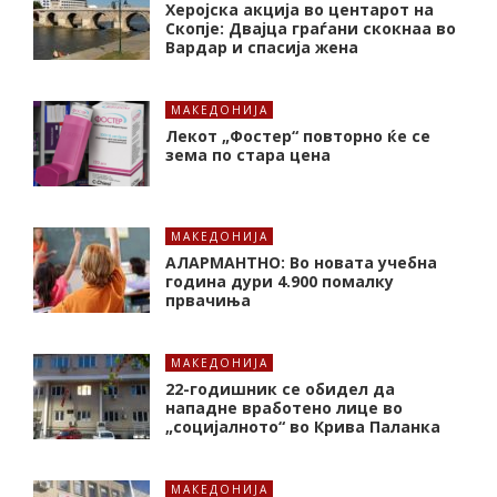
Херојска акција во центарот на
Скопје: Двајца граѓани скокнаа во
Вардар и спасија жена
МАКЕДОНИЈА
Лекот „Фостер“ повторно ќе се
зема по стара цена
МАКЕДОНИЈА
АЛАРМАНТНО: Во новата учебна
година дури 4.900 помалку
првачиња
МАКЕДОНИЈА
22-годишник се обидел да
нападне вработено лице во
„социјалното“ во Крива Паланка
МАКЕДОНИЈА