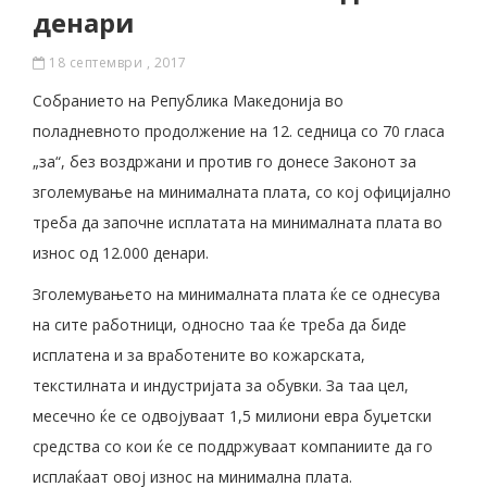
денари
18 септември , 2017
Собранието на Република Македонија во
поладневното продолжение на 12. седница со 70 гласа
„за“, без воздржани и против го донесе Законот за
зголемување на минималната плата, со кој официјално
треба да започне исплатата на минималната плата во
износ од 12.000 денари.
Зголемувањето на минималната плата ќе се однесува
на сите работници, односно таа ќе треба да биде
исплатена и за вработените во кожарската,
текстилната и индустријата за обувки. За таа цел,
месечно ќе се одвојуваат 1,5 милиони евра буџетски
средства со кои ќе се поддржуваат компаниите да го
исплаќаат овој износ на минимална плата.