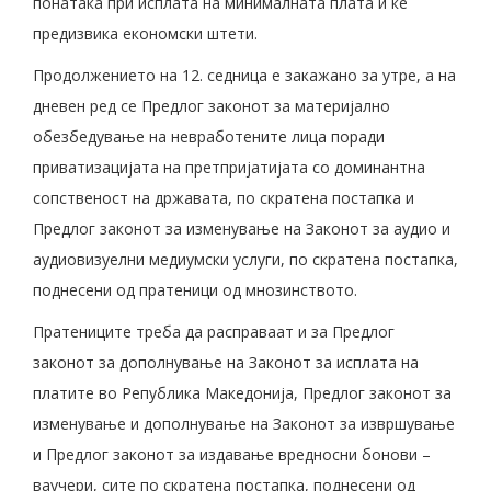
понатака при исплата на минималната плата и ќе
предизвика економски штети.
Продолжението на 12. седница е закажано за утре, а на
дневен ред се Предлог законот за материјално
обезбедување на невработените лица поради
приватизацијата на претпријатијата со доминантна
сопственост на државата, по скратена постапка и
Предлог законот за изменување на Законот за аудио и
аудиовизуелни медиумски услуги, по скратена постапка,
поднесени од пратеници од мнозинството.
Пратениците треба да расправаат и за Предлог
законот за дополнување на Законот за исплата на
платите во Република Македонија, Предлог законот за
изменување и дополнување на Законот за извршување
и Предлог законот за издавање вредносни бонови –
ваучери, сите по скратена постапка, поднесени од