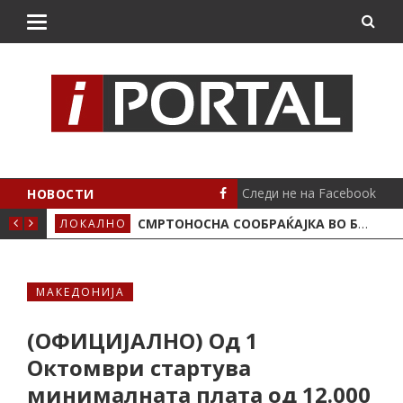
Следи не на Facebook
НОВОСТИ
ИМА ПОЛОЖЕНО
СМРТОНОСНА СООБРАЌАЈКА ВО БУТЕЛ, ЖИВОТОТ ГО ЗАГУБИ 19-ГОДИШЕН МОТОЦИКЛИСТ
ЛОКАЛНО
СЦЕ
МАКЕДОНИЈА
(ОФИЦИЈАЛНО) Од 1
Октомври стартува
минималната плата од 12.000