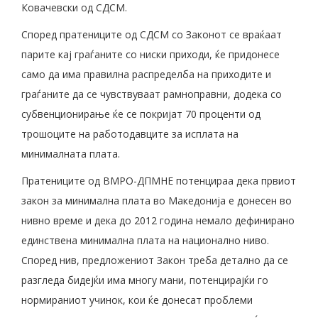
Ковачевски од СДСМ.
Според пратениците од СДСМ со Законот се враќаат
парите кај граѓаните со ниски приходи, ќе придонесе
само да има правилна распределба на приходите и
граѓаните да се чувствуваат рамноправни, додека со
субвенционирање ќе се покријат 70 проценти од
трошоците на работодавците за исплата на
минималната плата.
Пратениците од ВМРО-ДПМНЕ потенцираа дека првиот
закон за минимална плата во Македонија е донесен во
нивно време и дека до 2012 година немало дефинирано
единствена минимална плата на национално ниво.
Според нив, предложениот Закон треба детално да се
разгледа бидејќи има многу мани, потенцирајќи го
нормираниот учинок, кои ќе донесат проблеми