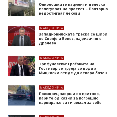
Онколошките пациенти денеска
излегуваат на протест – Повторно
недостигаат лекови
МАКЕДОНИЈА
Западнонилската треска се шири
во Скопје и Велес, најризично е
Драчево
МАКЕДОНИЈА
Трифуновски: Граѓаните на
Гостивар се труеја со вода а
Мицкоски отиде да отвора базен
МАКЕДОНИЈА
Полицаец заврши во притвор,
парите од казни за погрешно
паркирање си ги земал за себе