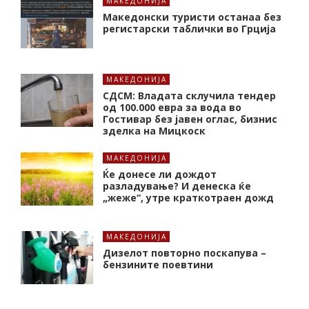
МАКЕДОНИЈА
Македонски туристи останаа без
регистарски таблички во Грција
МАКЕДОНИЈА
СДСМ: Владата склучила тендер
од 100.000 евра за вода во
Гостивар без јавен оглас, бизнис
зделка на Мицкоск
МАКЕДОНИЈА
Ќе донесе ли дождот
разладување? И денеска ќе
„жеже“, утре краткотраен дожд
МАКЕДОНИЈА
Дизелот повторно поскапува –
бензините поевтини