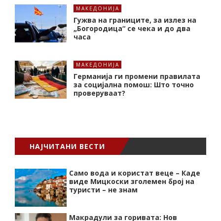
МАКЕДОНИЈА
Гужва на границите, за излез на
„Богородица“ се чека и до два
часа
МАКЕДОНИЈА
Германија ги промени правилата
за социјална помош: Што точно
проверуваат?
НАЈЧИТАНИ ВЕСТИ
Само вода и користат веце – Каде
виде Мицкоски зголемен број на
туристи – не знам
Макрадули за горивата: Нов