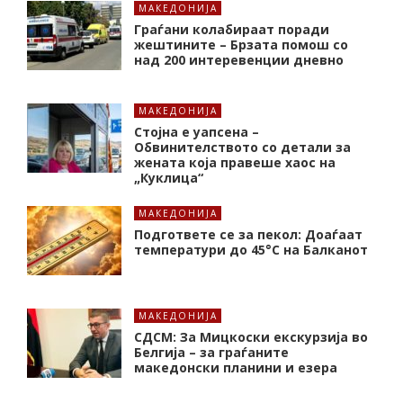
МАКЕДОНИЈА
Граѓани колабираат поради
жештините – Брзата помош со
над 200 интеревенции дневно
МАКЕДОНИЈА
Стојна е уапсена –
Обвинителството со детали за
жената која правеше хаос на
„Куклица“
МАКЕДОНИЈА
Подгответе се за пекол: Доаѓаат
температури до 45°C на Балканот
МАКЕДОНИЈА
СДСМ: За Мицкоски екскурзија во
Белгија – за граѓаните
македонски планини и езера