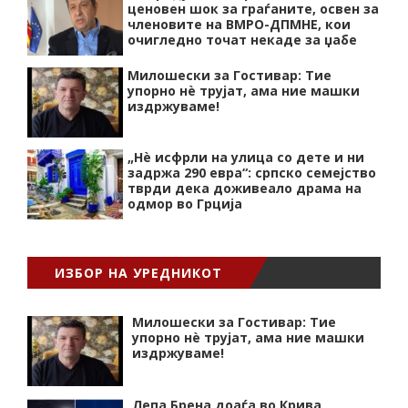
ценовен шок за граѓаните, освен за
членовите на ВМРО-ДПМНЕ, кои
очигледно точат некаде за џабе
Милошески за Гостивар: Тие
упорно нѐ трујат, ама ние машки
издржуваме!
„Нѐ исфрли на улица со дете и ни
задржа 290 евра“: српско семејство
тврди дека доживеало драма на
одмор во Грција
ИЗБОР НА УРЕДНИКОТ
Милошески за Гостивар: Тие
упорно нѐ трујат, ама ние машки
издржуваме!
Лепа Брена доаѓа во Крива