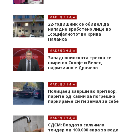
МАКЕДОНИЈА
22-годишник се обидел да
нападне вработено лице во
„социјалното“ во Крива
Паланка
МАКЕДОНИЈА
Западнонилската треска се
шири во Скопје и Велес,
најризично е Драчево
МАКЕДОНИЈА
Полицаец заврши во притвор,
парите од казни за погрешно
паркирање си ги земал за себе
МАКЕДОНИЈА
а
СДСМ: Владата склучила
тендер од 100.000 евра за вода