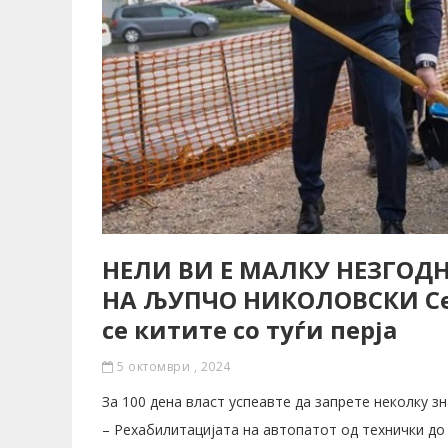
НЕЛИ ВИ Е МАЛКУ НЕЗГОДН
НА ЉУПЧО НИКОЛОВСКИ Секо
се китите со туѓи перја
5 октомври , 2024
За 100 дена власт успеавте да запрете неколку з
– Рехабилитацијата на автопатот од технички до