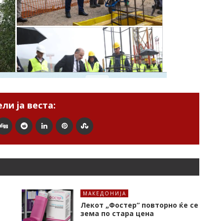
ли ја веста:
МАКЕДОНИЈА
Лекот „Фостер“ повторно ќе се
зема по стара цена