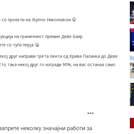
е со проекти на Љупчо Николовски 🤫
укција на граничниот премин Деве Баир
те со туѓи перја 🤐
некој друг направи трета лента од Крива Паланка до Деве
то така некој друг го изгради 90%, на вас останаа само