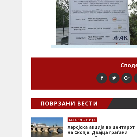
Споде
ПОВРЗАНИ ВЕСТИ
МАКЕДОНИЈА
Херојска акција во центарот
на Скопје: Двајца граѓани