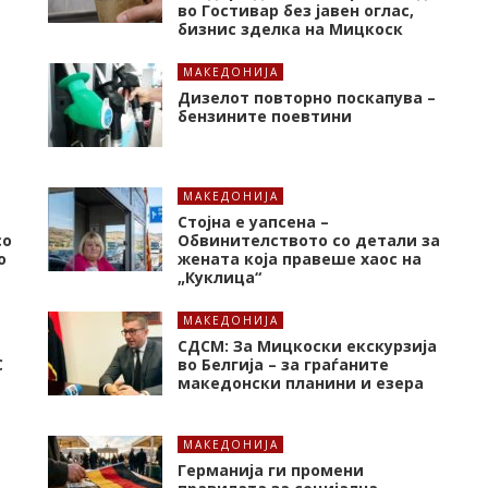
во Гостивар без јавен оглас,
бизнис зделка на Мицкоск
МАКЕДОНИЈА
Дизелот повторно поскапува –
бензините поевтини
МАКЕДОНИЈА
Стојна е уапсена –
со
Обвинителството со детали за
о
жената која правеше хаос на
„Куклица“
МАКЕДОНИЈА
СДСМ: За Мицкоски екскурзија
C
во Белгија – за граѓаните
македонски планини и езера
МАКЕДОНИЈА
Германија ги промени