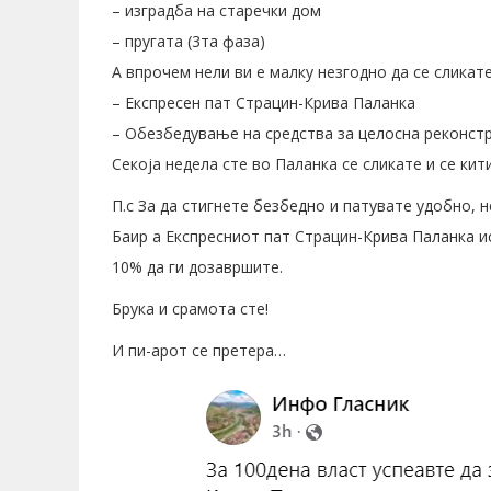
– изградба на старечки дом
– пругата (3та фаза)
А впрочем нели ви е малку незгодно да се сликат
– Експресен пат Страцин-Крива Паланка
– Обезбедување на средства за целосна реконстр
Секоја недела сте во Паланка се сликате и се кити
П.с За да стигнете безбедно и патувате удобно, 
Баир а Експресниот пат Страцин-Крива Паланка ис
10% да ги дозавршите.
Брука и срамота сте!
И пи-арот се претера…