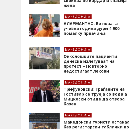
скокнаа во Вардар и спасија
жена
МАКЕДОНИЈА
АЛАРМАНТНО: Во новата
учебна година дури 4.900
помалку првачиња
МАКЕДОНИЈА
Онколошките пациенти
денеска излегуваат на
протест – Повторно
недостигаат лекови
МАКЕДОНИЈА
Трифуновски: Граѓаните на
Гостивар се труеја со вода а
Мицкоски отиде да отвора
базен
МАКЕДОНИЈА
Македонски туристи остана
без регистарски таблички во