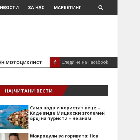
ИВОСТИ
ЗА НАС
МАРКЕТИНГ
Следи не на Facebook
ШЕН МОТОЦИКЛИСТ
СЕВЕРИНА ВО НИК
СЦЕНА
НАЈЧИТАНИ ВЕСТИ
Само вода и користат веце –
Каде виде Мицкоски зголемен
број на туристи – не знам
Макрадули за горивата: Нов