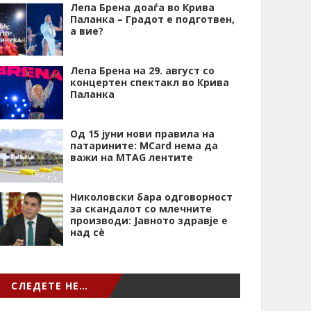
Лепа Брена доаѓа во Крива
Паланка – Градот е подготвен,
а вие?
Лепа Брена на 29. август со
концертен спектакл во Крива
Паланка
Од 15 јуни нови правила на
патарините: MCard нема да
важи на MTAG лентите
Николовски бара одговорност
за скандалот со млечните
производи: Јавното здравје е
над сѐ
СЛЕДЕТЕ НЕ…