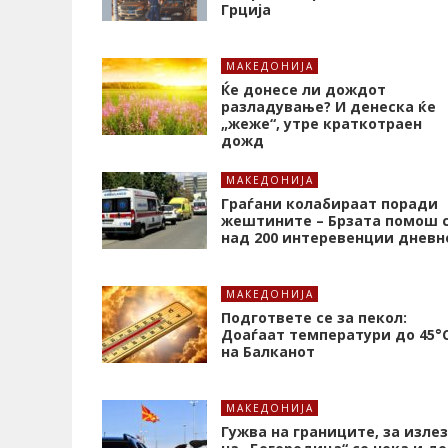
Грција
МАКЕДОНИЈА
Ќе донесе ли дождот
разладување? И денеска ќе
„жеже“, утре краткотраен
дожд
МАКЕДОНИЈА
Граѓани колабираат поради
жештините – Брзата помош 
над 200 интеревенции дневн
МАКЕДОНИЈА
Подгответе се за пекол:
Доаѓаат температури до 45°
на Балканот
МАКЕДОНИЈА
Гужва на границите, за излез