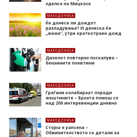
зделка на Мицкоск
МАКЕДОНИЈА
Ќе донесе ли дождот
разладување? И денеска ќе
„жеже“, утре краткотраен дожд
МАКЕДОНИЈА
Дизелот повторно поскапува –
бензините поевтини
МАКЕДОНИЈА
Граѓани колабираат поради
жештините – Брзата помош со
над 200 интеревенции дневно
МАКЕДОНИЈА
Стојна е уапсена –
Обвинителството со детали за