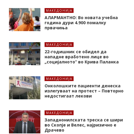
МАКЕДОНИЈА
АЛАРМАНТНО: Во новата учебна
година дури 4.900 помалку
првачиња
МАКЕДОНИЈА
22-годишник се обидел да
нападне вработено лице во
„социјалното“ во Крива Паланка
МАКЕДОНИЈА
Онколошките пациенти денеска
излегуваат на протест – Повторно
недостигаат лекови
МАКЕДОНИЈА
Западнонилската треска се шири
во Скопје и Велес, најризично е
Драчево