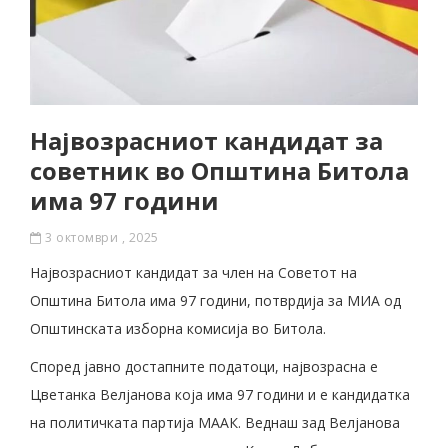
Највозрасниот кандидат за
советник во Општина Битола
има 97 години
3 октомври , 2025
Највозрасниот кандидат за член на Советот на
Општина Битола има 97 години, потврдија за МИА од
Општинската изборна комисија во Битола.
Според јавно достапните податоци, највозрасна е
Цветанка Велјанова која има 97 години и е кандидатка
на политичката партија МААК. Веднаш зад Велјанова