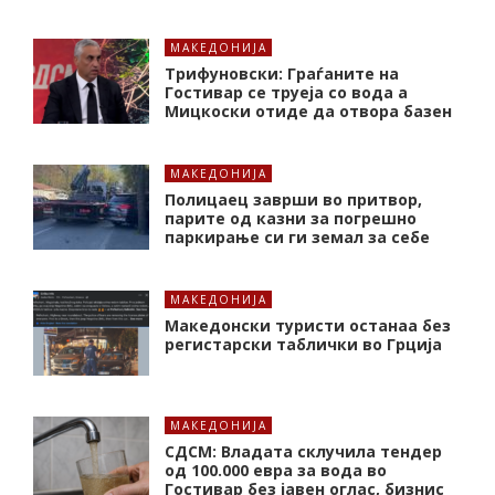
МАКЕДОНИЈА
Трифуновски: Граѓаните на
Гостивар се труеја со вода а
Мицкоски отиде да отвора базен
МАКЕДОНИЈА
Полицаец заврши во притвор,
парите од казни за погрешно
паркирање си ги земал за себе
МАКЕДОНИЈА
Македонски туристи останаа без
регистарски таблички во Грција
МАКЕДОНИЈА
СДСМ: Владата склучила тендер
од 100.000 евра за вода во
Гостивар без јавен оглас, бизнис