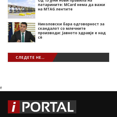
Од 15 јуни нови правила на
патарините: MCard нема да важи
на MTAG лентите
Николовски бара одговорност за
скандалот со млечните
производи: Јавното здравје е над
сѐ
СЛЕДЕТЕ НЕ…
e