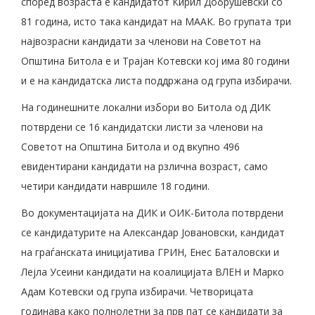
според возраста е кандидатот Кирил Добрушевски со
81 година, исто така кандидат на МААК. Во групата три
највозрасни кандидати за членови на Советот на
Општина Битола е и Трајан Котевски кој има 80 години
и е на кандидатска листа поддржана од група избирачи.
На годинешните локални избори во Битола од ДИК
потврдени се 16 кандидатски листи за членови на
Советот на Општина Битола и од вкупно 496
евидентирани кандидати на рзлична возраст, само
четири кандидати навршиле 18 години.
Во документацијата на ДИК и ОИК-Битола потврдени
се кандидатурите на Александар Јовановски, кандидат
на граѓанската иницијатива ГРИН, Енес Баталовски и
Лејла Усеини кандидати на коалицијата ВЛЕН и Марко
Адам Котевски од група избирачи. Четворицата
годинава како полнолетни за прв пат се кандидати за