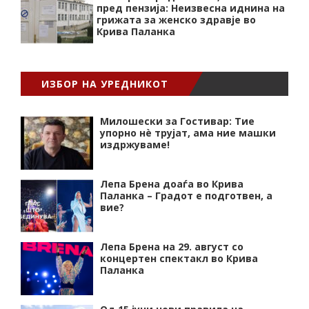
пред пензија: Неизвесна иднина на
грижата за женско здравје во
Крива Паланка
ИЗБОР НА УРЕДНИКОТ
Милошески за Гостивар: Тие
упорно нѐ трујат, ама ние машки
издржуваме!
Лепа Брена доаѓа во Крива
Паланка – Градот е подготвен, а
вие?
Лепа Брена на 29. август со
концертен спектакл во Крива
Паланка