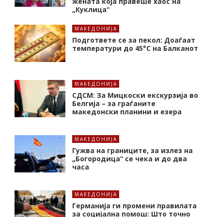
жената која правеше хаос на
„Куклица“
МАКЕДОНИЈА
Подгответе се за пекол: Доаѓаат
температури до 45°C на Балканот
МАКЕДОНИЈА
СДСМ: За Мицкоски екскурзија во
Белгија – за граѓаните
македонски планини и езера
МАКЕДОНИЈА
Гужва на границите, за излез на
„Богородица“ се чека и до два
часа
МАКЕДОНИЈА
Германија ги промени правилата
за социјална помош: Што точно