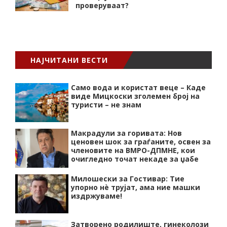
проверуваат?
НАЈЧИТАНИ ВЕСТИ
Само вода и користат веце – Каде
виде Мицкоски зголемен број на
туристи – не знам
Макрадули за горивата: Нов
ценовен шок за граѓаните, освен за
членовите на ВМРО-ДПМНЕ, кои
очигледно точат некаде за џабе
Милошески за Гостивар: Тие
упорно нѐ трујат, ама ние машки
издржуваме!
Затворено родилиште, гинеколози