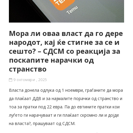
Мора ли оваа власт да го дере
народот, кај ќе стигне за се и
сешто? – СДСМ со реакција за
поскапите нарачки од
странство
9 октомври , 2025
Власта донела одлука од 1 ноември, граѓаните да мора
да плаќаат ДДВ и за најмалите порачки од странство и
тоа за пратки под 22 евра. Па до евтините пратки кои
луѓето ги нарачуваат и ги плаќаат скромно ли и дојде
на власта?, прашуваат од СДСМ.