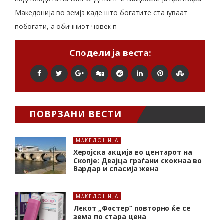
Македонија во земја каде што богатите стануваат
побогати, а обичниот човек п
Сподели ја веста:
ПОВРЗАНИ ВЕСТИ
МАКЕДОНИЈА
Херојска акција во центарот на
Скопје: Двајца граѓани скокнаа во
Вардар и спасија жена
МАКЕДОНИЈА
Лекот „Фостер“ повторно ќе се
зема по стара цена