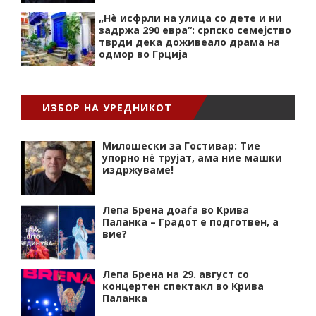
„Нѐ исфрли на улица со дете и ни
задржа 290 евра“: српско семејство
тврди дека доживеало драма на
одмор во Грција
ИЗБОР НА УРЕДНИКОТ
Милошески за Гостивар: Тие
упорно нѐ трујат, ама ние машки
издржуваме!
Лепа Брена доаѓа во Крива
Паланка – Градот е подготвен, а
вие?
Лепа Брена на 29. август со
концертен спектакл во Крива
Паланка