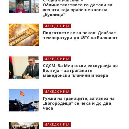
Обвинителството со детали за
жената која правеше хаос на
„Куклица“
МАКЕДОНИЈА
Подгответе се за пекол: Доаѓаат
температури до 45°C на Балканот
МАКЕДОНИЈА
СДСМ: За Мицкоски екскурзија во
Белгија – за граѓаните
македонски планини и езера
МАКЕДОНИЈА
Гужва на границите, за излез на
„Богородица“ се чека и до два
часа
МАКЕДОНИЈА