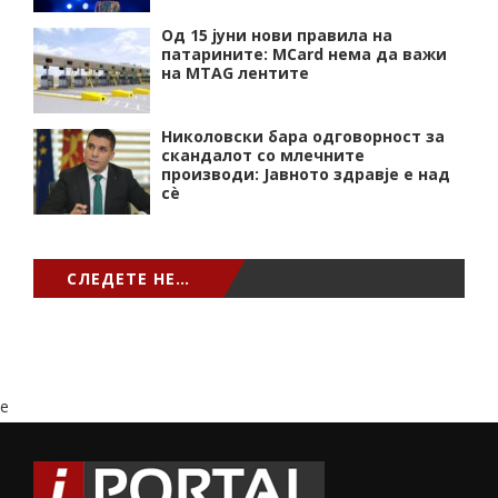
Од 15 јуни нови правила на
патарините: MCard нема да важи
на MTAG лентите
Николовски бара одговорност за
скандалот со млечните
производи: Јавното здравје е над
сѐ
СЛЕДЕТЕ НЕ…
e