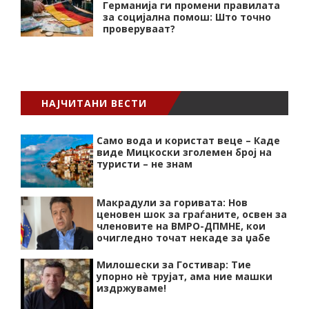
Германија ги промени правилата
за социјална помош: Што точно
проверуваат?
НАЈЧИТАНИ ВЕСТИ
Само вода и користат веце – Каде
виде Мицкоски зголемен број на
туристи – не знам
Макрадули за горивата: Нов
ценовен шок за граѓаните, освен за
членовите на ВМРО-ДПМНЕ, кои
очигледно точат некаде за џабе
Милошески за Гостивар: Тие
упорно нѐ трујат, ама ние машки
издржуваме!