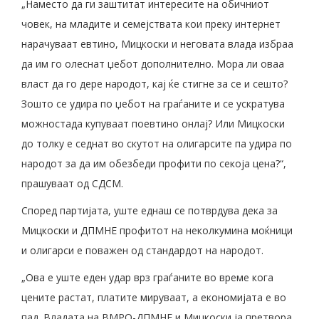
„Наместо да ги заштитат интересите на обичниот
човек, на младите и семејствата кои преку интернет
нарачуваат евтино, Мицкоски и неговата влада избраа
да им го олеснат џебот дополнително. Мора ли оваа
власт да го дере народот, кај ќе стигне за се и сешто?
Зошто се удира по џебот на граѓаните и се ускратува
можностада купуваат поевтино онлај? Или Мицкоски
до толку е седнат во скутот на олигарсите па удира по
народот за да им обезбеди профити по секоја цена?“,
прашуваат од СДСМ.
Според партијата, уште еднаш се потврдува дека за
Мицкоски и ДПМНЕ профитот на неколкумина моќници
и олигарси е поважен од стандардот на народот.
„Ова е уште еден удар врз граѓаните во време кога
цените растат, платите мируваат, а економијата е во
пад. Владата на ВМРО-ДПМНЕ и Мицкоски ја претвора