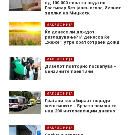
од 100.000 евра за вода во
Гостивар без јавен оглас, бизнис
зделка на Мицкоск
МАКЕДОНИЈА
Ќе донесе ли дождот
разладување? И денеска ќе
„жеже“, утре краткотраен дожд
МАКЕДОНИЈА
Дизелот повторно поскапува –
бензините поевтини
МАКЕДОНИЈА
Граѓани колабираат поради
жештините – Брзата помош со
над 200 интеревенции дневно
МАКЕДОНИЈА
Стојна е уапсена –