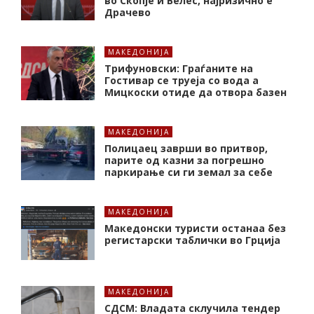
во Скопје и Велес, најризично е
Драчево
МАКЕДОНИЈА
Трифуновски: Граѓаните на
Гостивар се труеја со вода а
Мицкоски отиде да отвора базен
МАКЕДОНИЈА
Полицаец заврши во притвор,
парите од казни за погрешно
паркирање си ги земал за себе
МАКЕДОНИЈА
Македонски туристи останаа без
регистарски таблички во Грција
МАКЕДОНИЈА
СДСМ: Владата склучила тендер