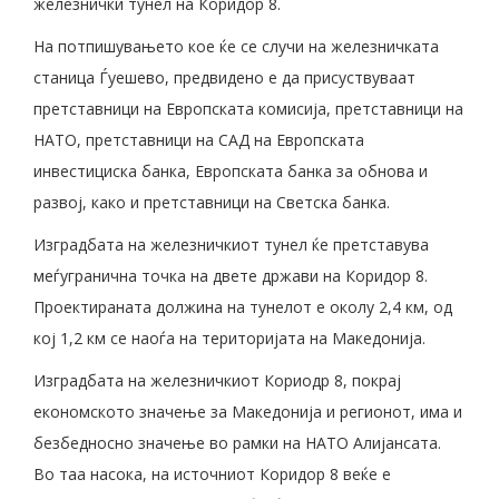
железнички тунел на Коридор 8.
На потпишувањето кое ќе се случи на железничката
станица Ѓуешево, предвидено е да присуствуваат
претставници на Европската комисија, претставници на
НАТО, претставници на САД на Европската
инвестициска банка, Европската банка за обнова и
развој, како и претставници на Светска банка.
Изградбата на железничкиот тунел ќе претставува
меѓугранична точка на двете држави на Коридор 8.
Проектираната должина на тунелот е околу 2,4 км, од
кој 1,2 км се наоѓа на територијата на Македонија.
Изградбата на железничкиот Кориодр 8, покрај
економското значење за Македонија и регионот, има и
безбедносно значење во рамки на НАТО Алијансата.
Во таа насока, на источниот Коридор 8 веќе е