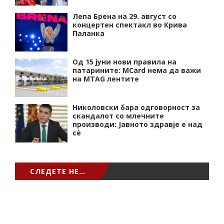
Лепа Брена на 29. август со
концертен спектакл во Крива
Паланка
Од 15 јуни нови правила на
патарините: MCard нема да важи
на MTAG лентите
Николовски бара одговорност за
скандалот со млечните
производи: Јавното здравје е над
сѐ
СЛЕДЕТЕ НЕ…