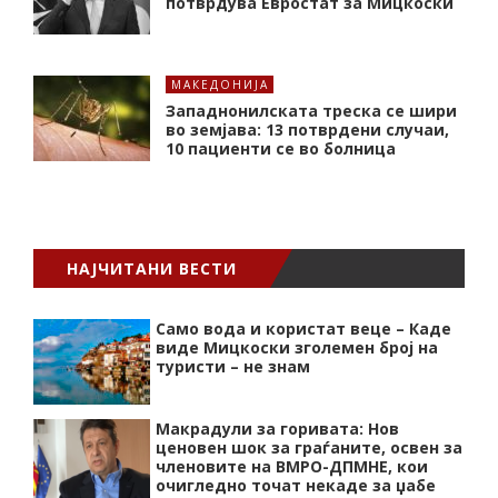
потврдува Евростат за Мицкоски
МАКЕДОНИЈА
Западнонилската треска се шири
во земјава: 13 потврдени случаи,
10 пациенти се во болница
НАЈЧИТАНИ ВЕСТИ
Само вода и користат веце – Каде
виде Мицкоски зголемен број на
туристи – не знам
Макрадули за горивата: Нов
ценовен шок за граѓаните, освен за
членовите на ВМРО-ДПМНЕ, кои
очигледно точат некаде за џабе