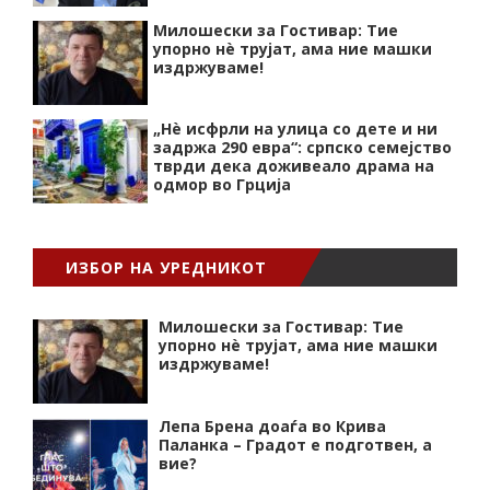
Милошески за Гостивар: Тие
упорно нѐ трујат, ама ние машки
издржуваме!
„Нѐ исфрли на улица со дете и ни
задржа 290 евра“: српско семејство
тврди дека доживеало драма на
одмор во Грција
ИЗБОР НА УРЕДНИКОТ
Милошески за Гостивар: Тие
упорно нѐ трујат, ама ние машки
издржуваме!
Лепа Брена доаѓа во Крива
Паланка – Градот е подготвен, а
вие?