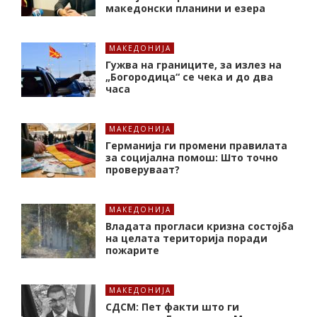
македонски планини и езера
МАКЕДОНИЈА
Гужва на границите, за излез на
„Богородица“ се чека и до два
часа
МАКЕДОНИЈА
Германија ги промени правилата
за социјална помош: Што точно
проверуваат?
МАКЕДОНИЈА
Владата прогласи кризна состојба
на целата територија поради
пожарите
МАКЕДОНИЈА
СДСМ: Пет факти што ги