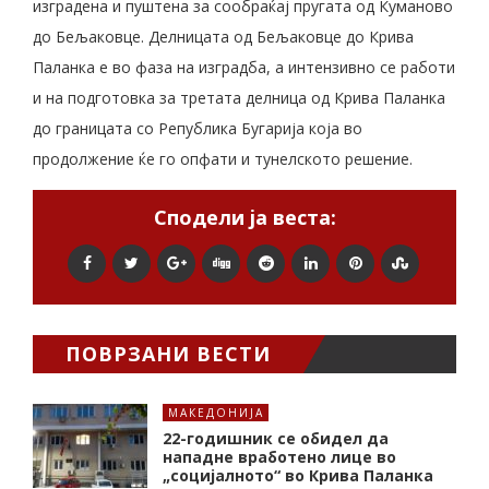
изградена и пуштена за сообраќај пругата од Куманово
до Бељаковце. Делницата од Бељаковце до Крива
Паланка е во фаза на изградба, а интензивно се работи
и на подготовка за третата делница од Крива Паланка
до границата со Република Бугарија која во
продолжение ќе го опфати и тунелското решение.
Сподели ја веста:
ПОВРЗАНИ ВЕСТИ
МАКЕДОНИЈА
22-годишник се обидел да
нападне вработено лице во
„социјалното“ во Крива Паланка