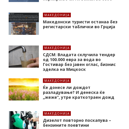
МАКЕДОНИЈА
Македонски туристи останаа без
регистарски таблички во Грција
МАКЕДОНИЈА
СДСМ: Владата склучила тендер
од 100.000 евра за вода во
Гостивар без јавен оглас, бизнис
зделка на Мицкоск
МАКЕДОНИЈА
Ќе донесе ли дождот
разладување? И денеска ќе
„жеже“, утре краткотраен дожд
МАКЕДОНИЈА
Дизелот повторно поскапува –
бензините поевтини