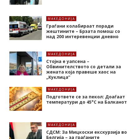
МАКЕДОНИЈА
Граѓани колабираат поради
жештините – Брзата помош со
над 200 интеревенции дневно
МАКЕДОНИЈА
Стојна е уапсена –
Обвинителството со детали за
жената која правеше хаос на
„Куклица“
МАКЕДОНИЈА
Подгответе се за пекол: Доаѓаат
температури до 45°C на Балканот
МАКЕДОНИЈА
СДСМ: За Мицкоски екскурзија во
Белгија – за граѓаните