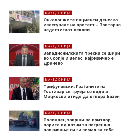
МАКЕДОНИЈА
Онколошките пациенти денеска
излегуваат на протест – Повторно
недостигаат лекови
МАКЕДОНИЈА
Западнонилската треска се шири
во Скопје и Велес, најризично е
Драчево
МАКЕДОНИЈА
Трифуновски: Граѓаните на
Гостивар се труеја со вода а
Мицкоски отиде да отвора базен
МАКЕДОНИЈА
Полицаец заврши во притвор,
парите од казни за погрешно
паркирање си ги земал за себе