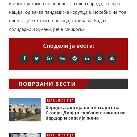
и поостар камен во чевелот за еден народн, за една
нација, од ваква пандемиска корупција. Посебно на тоа
ниво – луѓето кои по вокација треба да бидат
солидарни и хумани, рече Мицкоски.
Сподели ја веста:
ПОВРЗАНИ ВЕСТИ
МАКЕДОНИЈА
Херојска акција во центарот на
Скопје: Двајца граѓани скокнаа во
Вардар и спасија жена
МАКЕДОНИЈА