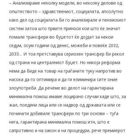
– Анализираме неколку модели, во неколку делови од
општеството – здравствениот, социјалата, апсолутно
како дел од социјалата би го анализирале и пензискиот
систем затоа што првите приноси кои што ќе значат
помали трансфери во буџетот ќе дојдат за некои
седум, осум години од денес, можеби и повеќе 2032,
2033… И тоа претставува сериозен трансфер би рекол
од страна на централниот буџет. Но никоја реформа
нема да биде на товар на граѓаните туку напротив во
насока да го оптимира и да ги елиминира сите оние
злоупотреби. Да речеме во делот на гарантирана
минимална помош имаме лоцирано случаи каде што, за
жал, поедини лица или се надвор од државата или се
починати добивале трансфери по три основи – туѓа
нега, гарантирана минимална помош итн, што е
сапротивно и на закон и на процедури, рече премиерот