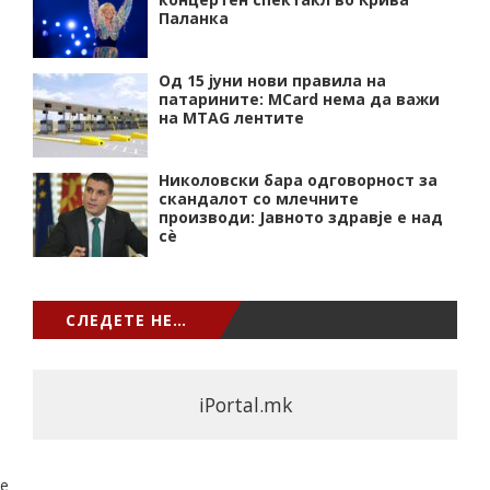
Паланка
Од 15 јуни нови правила на
патарините: MCard нема да важи
на MTAG лентите
Николовски бара одговорност за
скандалот со млечните
производи: Јавното здравје е над
сѐ
СЛЕДЕТЕ НЕ…
iPortal.mk
e