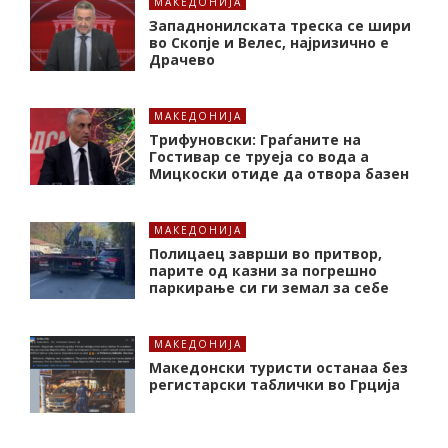
МАКЕДОНИЈА
Западнонилската треска се шири
во Скопје и Велес, најризично е
Драчево
МАКЕДОНИЈА
Трифуновски: Граѓаните на
Гостивар се труеја со вода а
Мицкоски отиде да отвора базен
МАКЕДОНИЈА
Полицаец заврши во притвор,
парите од казни за погрешно
паркирање си ги земал за себе
МАКЕДОНИЈА
Македонски туристи останаа без
регистарски таблички во Грција