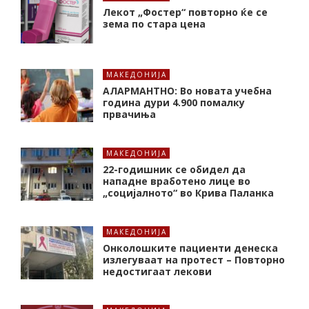
Лекот „Фостер“ повторно ќе се
зема по стара цена
МАКЕДОНИЈА
АЛАРМАНТНО: Во новата учебна
година дури 4.900 помалку
првачиња
МАКЕДОНИЈА
22-годишник се обидел да
нападне вработено лице во
„социјалното“ во Крива Паланка
МАКЕДОНИЈА
Онколошките пациенти денеска
излегуваат на протест – Повторно
недостигаат лекови