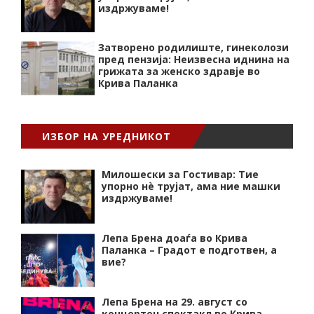
издржуваме!
Затворено родилиште, гинеколози
пред пензија: Неизвесна иднина на
грижата за женско здравје во
Крива Паланка
ИЗБОР НА УРЕДНИКОТ
Милошески за Гостивар: Тие
упорно нѐ трујат, ама ние машки
издржуваме!
Лепа Брена доаѓа во Крива
Паланка – Градот е подготвен, а
вие?
Лепа Брена на 29. август со
концертен спектакл во Крива