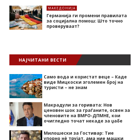
МАКЕДОНИЈА
Германија ги промени правилата
за социјална помош: Што точно
проверуваат?
НАЈЧИТАНИ ВЕСТИ
Само вода и користат веце – Каде
виде Мицкоски зголемен број на
туристи – не знам
Макрадули за горивата: Нов
ценовен шок за граѓаните, освен за
членовите на ВМРО-ДПМНЕ, кои
очигледно точат некаде за џабе
Милошески за Гостивар: Тие
упорно нѐ трујат, ама ние машки