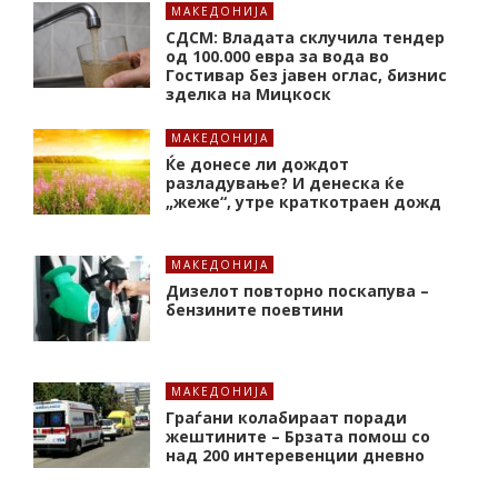
МАКЕДОНИЈА
СДСМ: Владата склучила тендер
од 100.000 евра за вода во
Гостивар без јавен оглас, бизнис
зделка на Мицкоск
МАКЕДОНИЈА
Ќе донесе ли дождот
разладување? И денеска ќе
„жеже“, утре краткотраен дожд
МАКЕДОНИЈА
Дизелот повторно поскапува –
бензините поевтини
МАКЕДОНИЈА
Граѓани колабираат поради
жештините – Брзата помош со
над 200 интеревенции дневно