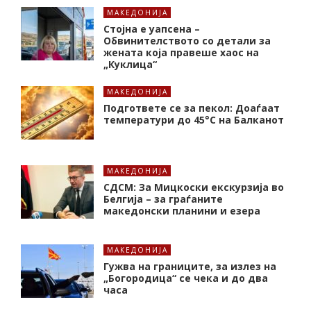
МАКЕДОНИЈА
Стојна е уапсена –
Обвинителството со детали за
жената која правеше хаос на
„Куклица“
МАКЕДОНИЈА
Подгответе се за пекол: Доаѓаат
температури до 45°C на Балканот
МАКЕДОНИЈА
СДСМ: За Мицкоски екскурзија во
Белгија – за граѓаните
македонски планини и езера
МАКЕДОНИЈА
Гужва на границите, за излез на
„Богородица“ се чека и до два
часа