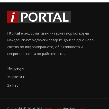
I Portal
е информативен интернет портал кој на
македонскиот медумски пазар ќе донесе едно ново
светло во информирањето, објективноста и
непристрасноста во работењето...
Импресум
Маркетинг
За Нас
Copyright © 2016-2021
Iportal MK
Hosting by
MSP