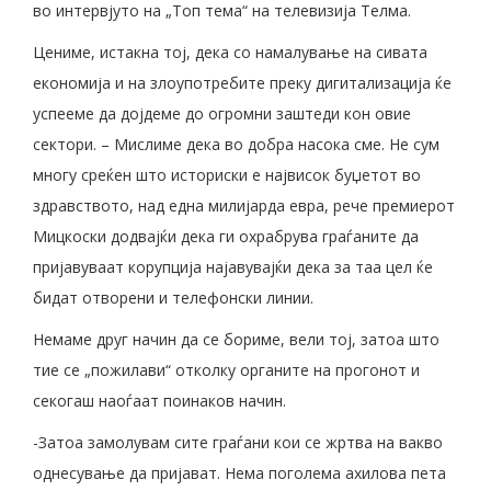
во интервјуто на „Топ тема“ на телевизија Телма.
Цениме, истакна тој, дека со намалување на сивата
економија и на злоупотребите преку дигитализација ќе
успееме да дојдеме до огромни заштеди кон овие
сектори. – Мислиме дека во добра насока сме. Не сум
многу среќен што историски е највисок буџетот во
здравството, над една милијарда евра, рече премиерот
Мицкоски додвајќи дека ги охрабрува граѓаните да
пријавуваат корупција најавувајќи дека за таа цел ќе
бидат отворени и телефонски линии.
Немаме друг начин да се бориме, вели тој, затоа што
тие се „пожилави“ отколку органите на прогонот и
секогаш наоѓаат поинаков начин.
-Затоа замолувам сите граѓани кои се жртва на вакво
однесување да пријават. Нема поголема ахилова пета