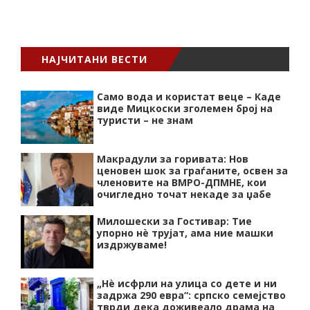
НАЈЧИТАНИ ВЕСТИ
Само вода и користат веце – Каде
виде Мицкоски зголемен број на
туристи – не знам
Макрадули за горивата: Нов
ценовен шок за граѓаните, освен за
членовите на ВМРО-ДПМНЕ, кои
очигледно точат некаде за џабе
Милошески за Гостивар: Тие
упорно нѐ трујат, ама ние машки
издржуваме!
„Нѐ исфрли на улица со дете и ни
задржа 290 евра“: српско семејство
тврди дека доживеало драма на