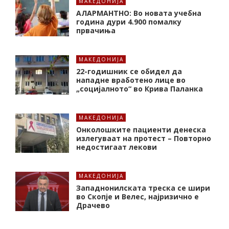
МАКЕДОНИЈА
АЛАРМАНТНО: Во новата учебна
година дури 4.900 помалку
првачиња
МАКЕДОНИЈА
22-годишник се обидел да
нападне вработено лице во
„социјалното“ во Крива Паланка
МАКЕДОНИЈА
Онколошките пациенти денеска
излегуваат на протест – Повторно
недостигаат лекови
МАКЕДОНИЈА
Западнонилската треска се шири
во Скопје и Велес, најризично е
Драчево