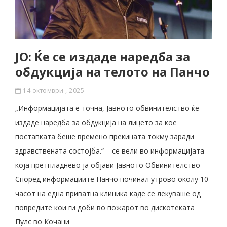
ЈО: Ќе се издаде наредба за
обдукција на телото на Панчо
14 октомври , 2025
„Информацијата е точна, Јавното обвинителство ќе
издаде наредба за обдукција на лицето за кое
постапката беше времено прекината токму заради
здравствената состојба.“ – се вели во информацијата
која претпладнево ја објави Јавното Обвинителство
Според информациите Панчо починал утрово околу 10
часот на една приватна клиника каде се лекуваше од
повредите кои ги доби во пожарот во дискотеката
Пулс во Кочани