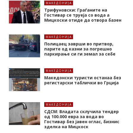
МАКЕДОНИЈА
Трифуновски: Граѓаните на
Гостивар се труеја со вода а
Мицкоски отиде да отвора базен
МАКЕДОНИЈА
Полицаец заврши во притвор,
парите од казни за погрешно
паркирање си ги земал за себе
МАКЕДОНИЈА
Македонски туристи останаа без
регистарски таблички во Грција
МАКЕДОНИЈА
СДСМ: Владата склучила тендер
од 100.000 евра за вода во
Гостивар без јавен оглас, бизнис
зделка на Мицкоск