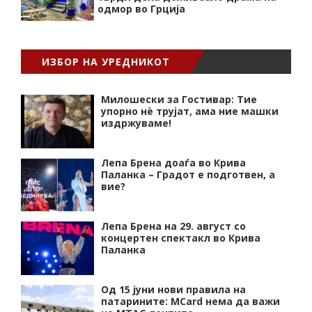
одмор во Грција
ИЗБОР НА УРЕДНИКОТ
Милошески за Гостивар: Тие
упорно нѐ трујат, ама ние машки
издржуваме!
Лепа Брена доаѓа во Крива
Паланка – Градот е подготвен, а
вие?
Лепа Брена на 29. август со
концертен спектакл во Крива
Паланка
Од 15 јуни нови правила на
патарините: MCard нема да важи