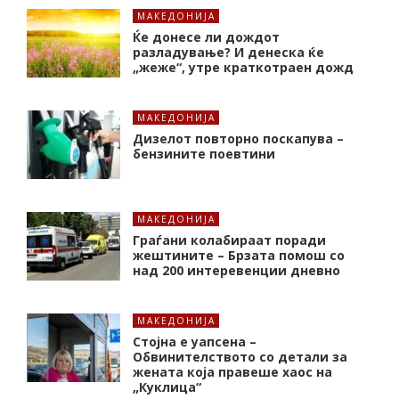
МАКЕДОНИЈА
Ќе донесе ли дождот
разладување? И денеска ќе
„жеже“, утре краткотраен дожд
МАКЕДОНИЈА
Дизелот повторно поскапува –
бензините поевтини
МАКЕДОНИЈА
Граѓани колабираат поради
жештините – Брзата помош со
над 200 интеревенции дневно
МАКЕДОНИЈА
Стојна е уапсена –
Обвинителството со детали за
жената која правеше хаос на
„Куклица“