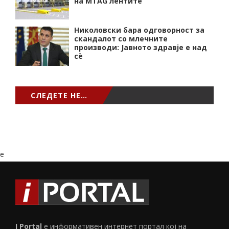
на MTAG лентите
Николовски бара одговорност за
скандалот со млечните
производи: Јавното здравје е над
сѐ
СЛЕДЕТЕ НЕ…
e
I Portal
е информативен интернет портал кој на