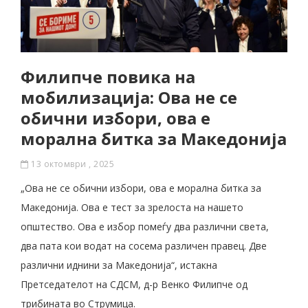
Филипче повика на
мобилизација: Ова не се
обични избори, ова е
морална битка за Македонија
13 октомври , 2025
„Ова не се обични избори, ова е морална битка за
Македонија. Ова е тест за зрелоста на нашето
општество. Ова е избор помеѓу два различни света,
два пата кои водат на сосема различен правец. Две
различни иднини за Македонија“, истакна
Претседателот на СДСМ, д-р Венко Филипче од
трибината во Струмица.