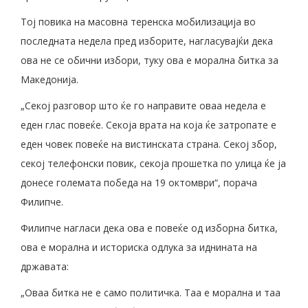
Тој повика на масовна теренска мобилизација во
последната недела пред изборите, нагласувајќи дека
ова не се обични избори, туку ова е морална битка за
Македонија.
„Секој разговор што ќе го направите оваа недела е
еден глас повеќе. Секоја врата на која ќе затропате е
еден човек повеќе на вистинската страна. Секој збор,
секој телефонски повик, секоја прошетка по улица ќе ја
донесе големата победа на 19 октомври“, порача
Филипче.
Филипче нагласи дека ова е повеќе од изборна битка,
ова е морална и историска одлука за иднината на
државата:
„Оваа битка не е само политичка. Таа е морална и таа