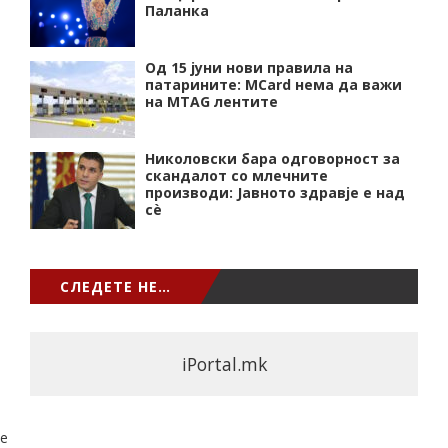
Паланка
Од 15 јуни нови правила на
патарините: MCard нема да важи
на MTAG лентите
Николовски бара одговорност за
скандалот со млечните
производи: Јавното здравје е над
сѐ
СЛЕДЕТЕ НЕ…
iPortal.mk
e