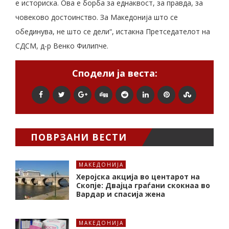
е историска. Ова е борба за еднаквост, за правда, за
човеково достоинство. За Македонија што се
обединува, не што се дели“, истакна Претседателот на
СДСМ, д-р Венко Филипче.
Сподели ја веста:
ПОВРЗАНИ ВЕСТИ
МАКЕДОНИЈА
Херојска акција во центарот на
Скопје: Двајца граѓани скокнаа во
Вардар и спасија жена
МАКЕДОНИЈА