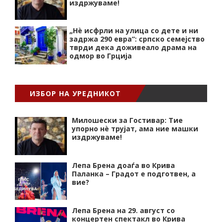
издржуваме!
„Нѐ исфрли на улица со дете и ни
задржа 290 евра“: српско семејство
тврди дека доживеало драма на
одмор во Грција
ИЗБОР НА УРЕДНИКОТ
Милошески за Гостивар: Тие
упорно нѐ трујат, ама ние машки
издржуваме!
Лепа Брена доаѓа во Крива
Паланка – Градот е подготвен, а
вие?
Лепа Брена на 29. август со
концертен спектакл во Крива