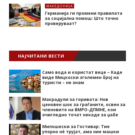
МАКЕДОНИЈА
Германија ги промени правилата
за социјална помош: Што точно
проверуваат?
НАЈЧИТАНИ ВЕСТИ
Само вода и користат веце – Каде
виде Мицкоски зголемен број на
туристи – не знам
Макрадули за горивата: Нов
ценовен шок за граѓаните, освен за
членовите на ВМРО-ДПМНЕ, кои
очигледно точат некаде за џабе
Милошески за Гостивар: Тие
упорно нѐ трујат, ама ние машки