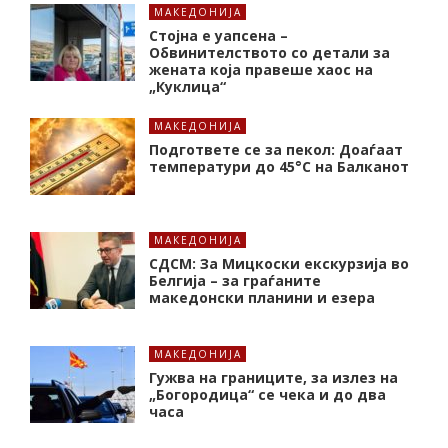
МАКЕДОНИЈА
Стојна е уапсена –
Обвинителството со детали за
жената која правеше хаос на
„Куклица“
МАКЕДОНИЈА
Подгответе се за пекол: Доаѓаат
температури до 45°C на Балканот
МАКЕДОНИЈА
СДСМ: За Мицкоски екскурзија во
Белгија – за граѓаните
македонски планини и езера
МАКЕДОНИЈА
Гужва на границите, за излез на
„Богородица“ се чека и до два
часа