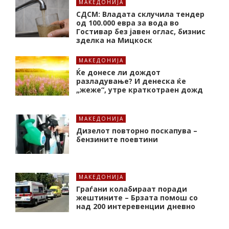
МАКЕДОНИЈА
СДСМ: Владата склучила тендер
од 100.000 евра за вода во
Гостивар без јавен оглас, бизнис
зделка на Мицкоск
МАКЕДОНИЈА
Ќе донесе ли дождот
разладување? И денеска ќе
„жеже“, утре краткотраен дожд
МАКЕДОНИЈА
Дизелот повторно поскапува –
бензините поевтини
МАКЕДОНИЈА
Граѓани колабираат поради
жештините – Брзата помош со
над 200 интеревенции дневно