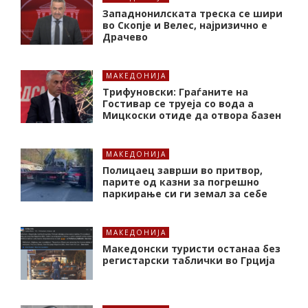
Западнонилската треска се шири
во Скопје и Велес, најризично е
Драчево
МАКЕДОНИЈА
Трифуновски: Граѓаните на
Гостивар се труеја со вода а
Мицкоски отиде да отвора базен
МАКЕДОНИЈА
Полицаец заврши во притвор,
парите од казни за погрешно
паркирање си ги земал за себе
МАКЕДОНИЈА
Македонски туристи останаа без
регистарски таблички во Грција