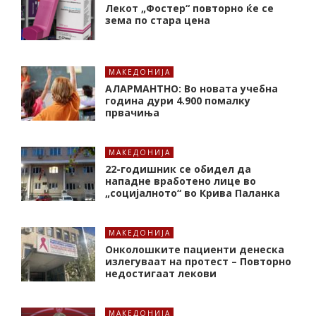
Лекот „Фостер“ повторно ќе се
зема по стара цена
МАКЕДОНИЈА
АЛАРМАНТНО: Во новата учебна
година дури 4.900 помалку
првачиња
МАКЕДОНИЈА
22-годишник се обидел да
нападне вработено лице во
„социјалното“ во Крива Паланка
МАКЕДОНИЈА
Онколошките пациенти денеска
излегуваат на протест – Повторно
недостигаат лекови
МАКЕДОНИЈА