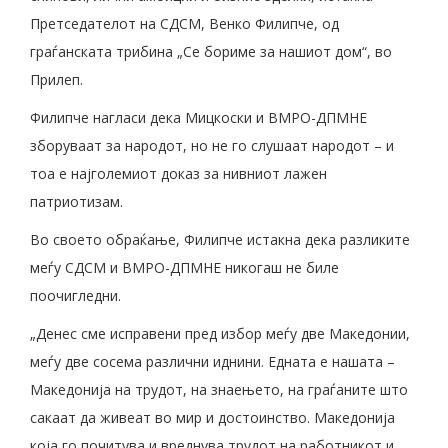
Претседателот на СДСМ, Венко Филипче, од
граѓанската трибина „Се бориме за нашиот дом“, во
Прилеп.
Филипче нагласи дека Мицкоски и ВМРО-ДПМНЕ
зборуваат за народот, но не го слушаат народот – и
тоа е најголемиот доказ за нивниот лажен
патриотизам.
Во своето обраќање, Филипче истакна дека разликите
меѓу СДСМ и ВМРО-ДПМНЕ никогаш не биле
поочигледни.
„Денес сме исправени пред избор меѓу две Македонии,
меѓу две сосема различни иднини. Едната е нашата –
Македонија на трудот, на знаењето, на граѓаните што
сакаат да живеат во мир и достоинство. Македонија
која го почитува и вреднува трудот на работникот и