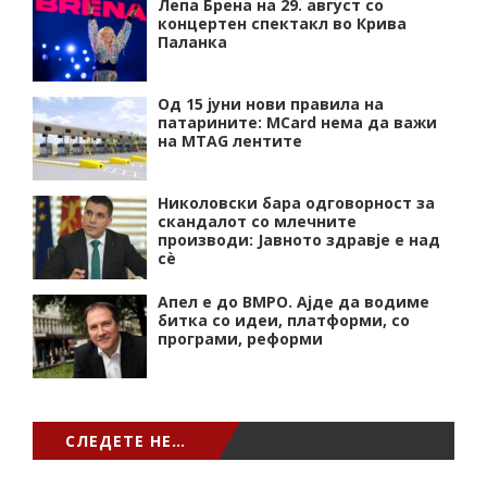
Лепа Брена на 29. август со
концертен спектакл во Крива
Паланка
Од 15 јуни нови правила на
патарините: MCard нема да важи
на MTAG лентите
Николовски бара одговорност за
скандалот со млечните
производи: Јавното здравје е над
сѐ
Апел е до ВМРО. Ајде да водиме
битка со идеи, платформи, со
програми, реформи
СЛЕДЕТЕ НЕ…