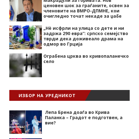
Макрадули за горивата: Нов
ценовен шок за граѓаните, освен за
членовите на ВМРО-ДПМНЕ, кои
очигледно точат некаде за џабе
„Нѐ исфрли на улица со дете и ни
задржа 290 евра“: српско семејство
тврди дека доживеало драма на
одмор во Грција
Ограбена црква во кривопаланечко
село
ИЗБОР НА УРЕДНИКОТ
Лепа Брена доаѓа во Крива
Паланка – Градот е подготвен, а
вие?