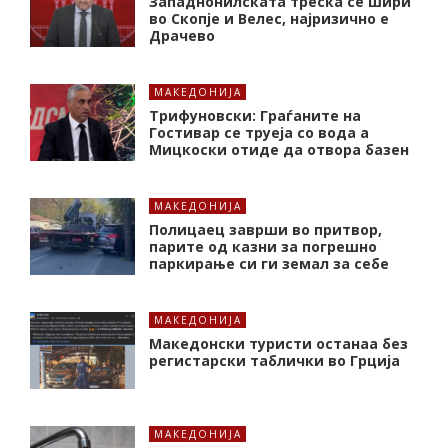
Западнонилската треска се шири
во Скопје и Велес, најризично е
Драчево
МАКЕДОНИЈА
Трифуновски: Граѓаните на
Гостивар се труеја со вода а
Мицкоски отиде да отвора базен
МАКЕДОНИЈА
Полицаец заврши во притвор,
парите од казни за погрешно
паркирање си ги земал за себе
МАКЕДОНИЈА
Македонски туристи останаа без
регистарски таблички во Грција
МАКЕДОНИЈА