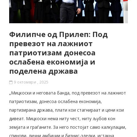
Филипче од Прилеп: Под
превезот на лажниот
патриотизам донесоа
ослабена економија и
поделена држава
9 октомври , 2025
„Мицкоски и неговата банда, под превезот на лажниот
патриотизам, донесоа ослабена економија,
партизирана држава, плати кои стагнираат и цени кои
дивеат. Мицкоски нема ниту чест, ниту љубов кон
земјата и граѓаните. За него постојат само калкулации,
спинови, лични амбиции и бизнис-зделки, истакна