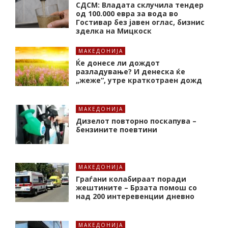
СДСМ: Владата склучила тендер
од 100.000 евра за вода во
Гостивар без јавен оглас, бизнис
зделка на Мицкоск
МАКЕДОНИЈА
Ќе донесе ли дождот
разладување? И денеска ќе
„жеже“, утре краткотраен дожд
МАКЕДОНИЈА
Дизелот повторно поскапува –
бензините поевтини
МАКЕДОНИЈА
Граѓани колабираат поради
жештините – Брзата помош со
над 200 интеревенции дневно
МАКЕДОНИЈА