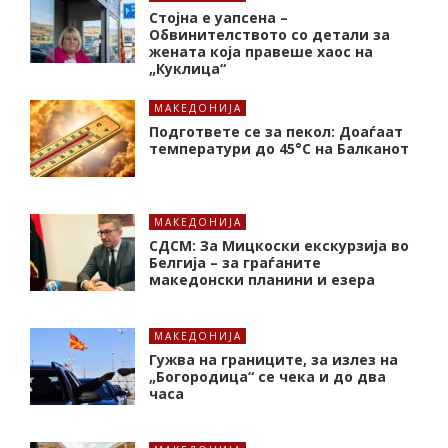
Стојна е уапсена –
Обвинителството со детали за
жената која правеше хаос на
„Куклица“
МАКЕДОНИЈА
Подгответе се за пекол: Доаѓаат
температури до 45°C на Балканот
МАКЕДОНИЈА
СДСМ: За Мицкоски екскурзија во
Белгија – за граѓаните
македонски планини и езера
МАКЕДОНИЈА
Гужва на границите, за излез на
„Богородица“ се чека и до два
часа