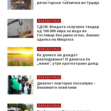
регистарски таблички во Грција
МАКЕДОНИЈА
СДСМ: Владата склучила тендер
од 100.000 евра за вода во
Гостивар без јавен оглас, бизнис
зделка на Мицкоск
МАКЕДОНИЈА
Ќе донесе ли дождот
разладување? И денеска ќе
„жеже“, утре краткотраен дожд
МАКЕДОНИЈА
Дизелот повторно поскапува –
бензините поевтини
МАКЕДОНИЈА