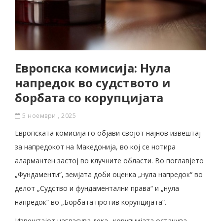
Европска комисија: Нула
напредок во судството и
борбата со корупцијата
5 ноември , 2025
Европската комисија го објави својот најнов извештај
за напредокот на Македонија, во кој се нотира
алармантен застој во клучните области. Во поглавјето
„Фундаменти“, земјата доби оценка „нула напредок“ во
делот „Судство и фундаментални права“ и „нула
напредок“ во „Борбата против корупцијата“.
Извештајот нагласува дека „корупцијата останува