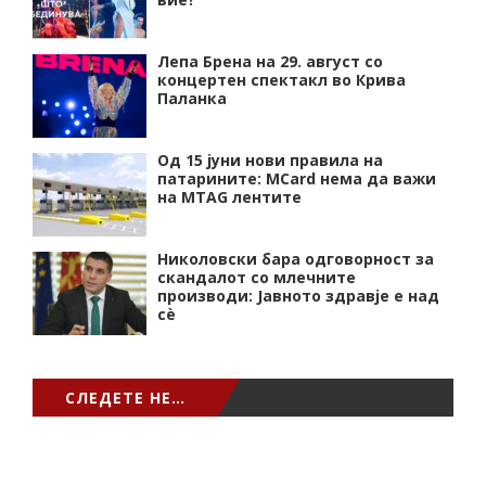
Лепа Брена на 29. август со
концертен спектакл во Крива
Паланка
Од 15 јуни нови правила на
патарините: MCard нема да важи
на MTAG лентите
Николовски бара одговорност за
скандалот со млечните
производи: Јавното здравје е над
сѐ
СЛЕДЕТЕ НЕ…