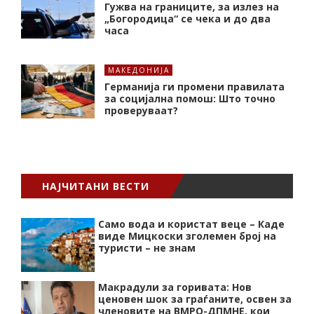
Гужва на границите, за излез на
„Богородица“ се чека и до два
часа
МАКЕДОНИЈА
Германија ги промени правилата
за социјална помош: Што точно
проверуваат?
НАЈЧИТАНИ ВЕСТИ
Само вода и користат веце – Каде
виде Мицкоски зголемен број на
туристи – не знам
Макрадули за горивата: Нов
ценовен шок за граѓаните, освен за
членовите на ВМРО-ДПМНЕ, кои