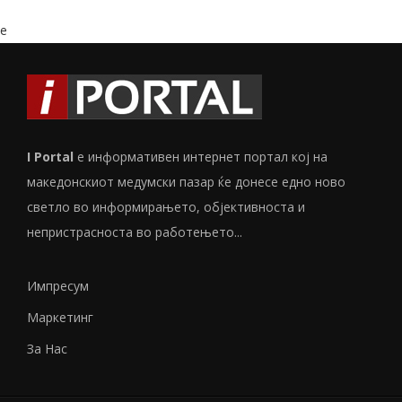
e
I Portal
е информативен интернет портал кој на
македонскиот медумски пазар ќе донесе едно ново
светло во информирањето, објективноста и
непристрасноста во работењето...
Импресум
Маркетинг
За Нас