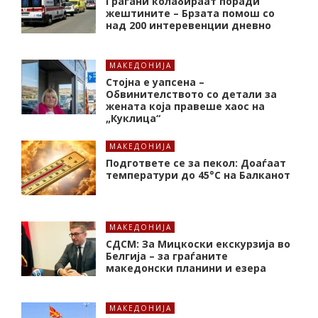
Граѓани колабираат поради
жештините – Брзата помош со
над 200 интеревенции дневно
МАКЕДОНИЈА
Стојна е уапсена –
Обвинителството со детали за
жената која правеше хаос на
„Куклица“
МАКЕДОНИЈА
Подгответе се за пекол: Доаѓаат
температури до 45°C на Балканот
МАКЕДОНИЈА
СДСМ: За Мицкоски екскурзија во
Белгија – за граѓаните
македонски планини и езера
МАКЕДОНИЈА