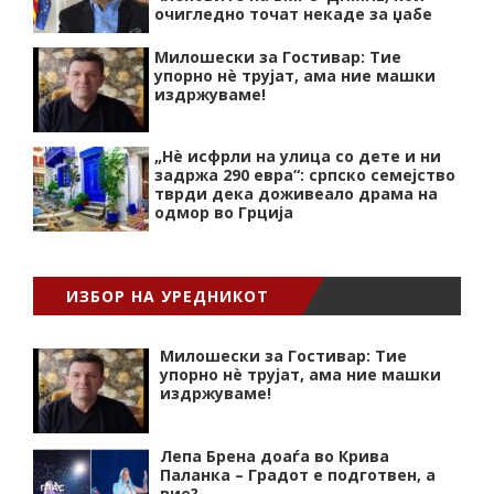
очигледно точат некаде за џабе
Милошески за Гостивар: Тие
упорно нѐ трујат, ама ние машки
издржуваме!
„Нѐ исфрли на улица со дете и ни
задржа 290 евра“: српско семејство
тврди дека доживеало драма на
одмор во Грција
ИЗБОР НА УРЕДНИКОТ
Милошески за Гостивар: Тие
упорно нѐ трујат, ама ние машки
издржуваме!
Лепа Брена доаѓа во Крива
Паланка – Градот е подготвен, а
вие?