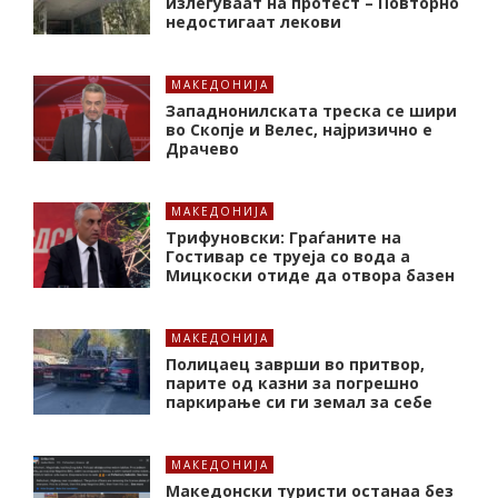
излегуваат на протест – Повторно
недостигаат лекови
МАКЕДОНИЈА
Западнонилската треска се шири
во Скопје и Велес, најризично е
Драчево
МАКЕДОНИЈА
Трифуновски: Граѓаните на
Гостивар се труеја со вода а
Мицкоски отиде да отвора базен
МАКЕДОНИЈА
Полицаец заврши во притвор,
парите од казни за погрешно
паркирање си ги земал за себе
МАКЕДОНИЈА
Македонски туристи останаа без