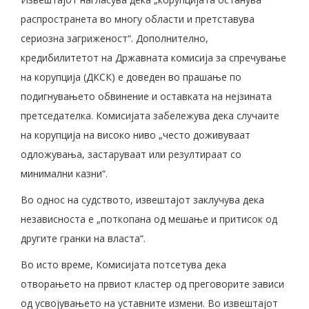
распространета во многу области и претставува
сериозна загриженост“. Дополнително,
кредибилитетот на Државната комисија за спречување
на корупција (ДКСК) е доведен во прашање по
подигнувањето обвинение и оставката на нејзината
претседателка. Комисијата забележува дека случаите
на корупција на високо ниво „често доживуваат
одложувања, застаруваат или резултираат со
минимални казни“.
Во однос на судството, извештајот заклучува дека
независноста е „поткопана од мешање и притисок од
другите гранки на власта“.
Во исто време, Комисијата потсетува дека
отворањето на првиот кластер од преговорите зависи
од усвојувањето на уставните измени. Во извештајот