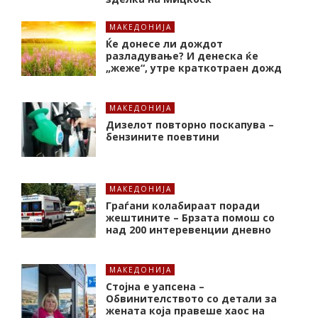
МАКЕДОНИЈА
Ќе донесе ли дождот
разладување? И денеска ќе
„жеже“, утре краткотраен дожд
МАКЕДОНИЈА
Дизелот повторно поскапува –
бензините поевтини
МАКЕДОНИЈА
Граѓани колабираат поради
жештините – Брзата помош со
над 200 интеревенции дневно
МАКЕДОНИЈА
Стојна е уапсена –
Обвинителството со детали за
жената која правеше хаос на