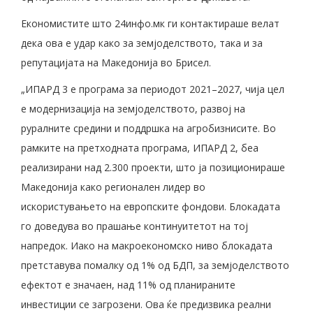
Економистите што 24инфо.мк ги контактираше велат
дека ова е удар како за земјоделството, така и за
репутацијата на Македонија во Брисел.
„ИПАРД 3 е програма за периодот 2021–2027, чија цел
е модернизација на земјоделството, развој на
руралните средини и поддршка на агробизнисите. Во
рамките на претходната програма, ИПАРД 2, беа
реализирани над 2.300 проекти, што ја позиционираше
Македонија како регионален лидер во
искористувањето на европските фондови. Блокадата
го доведува во прашање континуитетот на тој
напредок. Иако на макроекономско ниво блокадата
претставува помалку од 1% од БДП, за земјоделството
ефектот е значаен, над 11% од планираните
инвестиции се загрозени. Ова ќе предизвика реални