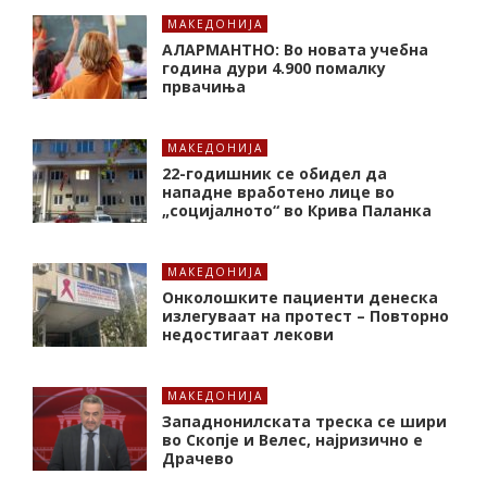
МАКЕДОНИЈА
АЛАРМАНТНО: Во новата учебна
година дури 4.900 помалку
првачиња
МАКЕДОНИЈА
22-годишник се обидел да
нападне вработено лице во
„социјалното“ во Крива Паланка
МАКЕДОНИЈА
Онколошките пациенти денеска
излегуваат на протест – Повторно
недостигаат лекови
МАКЕДОНИЈА
Западнонилската треска се шири
во Скопје и Велес, најризично е
Драчево