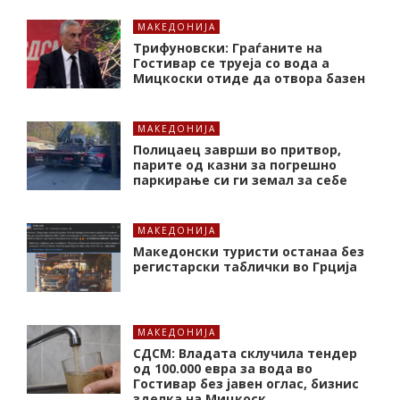
МАКЕДОНИЈА
Трифуновски: Граѓаните на
Гостивар се труеја со вода а
Мицкоски отиде да отвора базен
МАКЕДОНИЈА
Полицаец заврши во притвор,
парите од казни за погрешно
паркирање си ги земал за себе
МАКЕДОНИЈА
Македонски туристи останаа без
регистарски таблички во Грција
МАКЕДОНИЈА
СДСМ: Владата склучила тендер
од 100.000 евра за вода во
Гостивар без јавен оглас, бизнис
зделка на Мицкоск