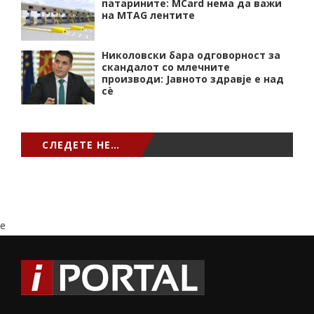
патарините: MCard нема да важи
на MTAG лентите
Николовски бара одговорност за
скандалот со млечните
производи: Јавното здравје е над
сѐ
СЛЕДЕТЕ НЕ…
e