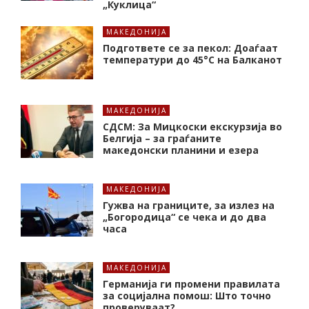
„Куклица“
МАКЕДОНИЈА
Подгответе се за пекол: Доаѓаат
температури до 45°C на Балканот
МАКЕДОНИЈА
СДСМ: За Мицкоски екскурзија во
Белгија – за граѓаните
македонски планини и езера
МАКЕДОНИЈА
Гужва на границите, за излез на
„Богородица“ се чека и до два
часа
МАКЕДОНИЈА
Германија ги промени правилата
за социјална помош: Што точно
проверуваат?