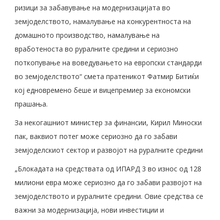
ризици за забавување на модернизацијата во
земјоделството, намалување на конкурентноста на
домашното производство, намалување на
вработеноста во руралните средини и сериозно
поткопување на воведувањето на европски стандарди
во земјоделството“ смета пратеникот Фатмир Битиќи
кој едновремено беше и вицепремиер за економски
прашања.
За некогашниот министер за финансии, Кирил Миноски
пак, ваквиот потег може сериозно да го забави
земјоделскиот сектор и развојот на руралните средини
„Блокадата на средствата од ИПАРД 3 во износ од 128
милиони евра може сериозно да го забави развојот на
земјоделството и руралните средини. Овие средства се
важни за модернизација, нови инвестиции и