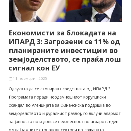
Економисти за блокадата на
ИПАРД 3: Загрозени се 11% од
планираните инвестиции во
земјоделството, се праќа лош
сигнал кон ЕУ
11 ноември , 2025
Одлуката да се стопираат средствата од ИПАРД 3
Програмата поради неодамнешниот корупциски
скандал во Агенцијата за финансиска поддршка во
земјоделството и руралниот развој, го вклучи алармот
на јавноста но и донесе неизвесност во аграрот, еден
од најважните стопански сектори во државата.