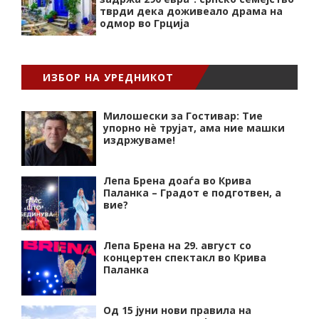
тврди дека доживеало драма на
одмор во Грција
ИЗБОР НА УРЕДНИКОТ
Милошески за Гостивар: Тие
упорно нѐ трујат, ама ние машки
издржуваме!
Лепа Брена доаѓа во Крива
Паланка – Градот е подготвен, а
вие?
Лепа Брена на 29. август со
концертен спектакл во Крива
Паланка
Од 15 јуни нови правила на