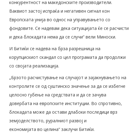
конкурентност на македонските производители.
Ваквиот застој испраќа и негативен сигнал кон
Европската унија во однос на управувањето со
фондовите. Се надевам дека ситуацијата ќе се расчисти
и дека блокадата нема да се случи“ вели Миноски.
И Битиќи се надева на брза разрешница на
корупцискиот скандал со цел програмата да продолжи
со својата реализација.
„Брзото расчистување на случајот и зајакнувањето на
контролите се од суштинско значење за да се избегне
целосно губење на средствата и да се зачува
довербата на европските институции. Во спротивно,
блокадата може да остави длабоки последици врз
земјоделството, руралниот развој и
економијата во целина“ заклучи Битиќи.