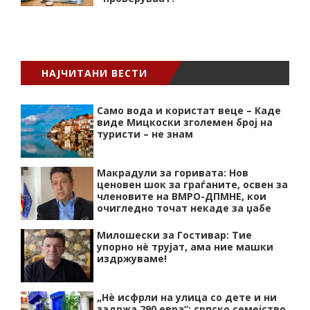
НАЈЧИТАНИ ВЕСТИ
Само вода и користат веце – Каде
виде Мицкоски зголемен број на
туристи – не знам
Макрадули за горивата: Нов
ценовен шок за граѓаните, освен за
членовите на ВМРО-ДПМНЕ, кои
очигледно точат некаде за џабе
Милошески за Гостивар: Тие
упорно нѐ трујат, ама ние машки
издржуваме!
„Нѐ исфрли на улица со дете и ни
задржа 290 евра“: српско семејство