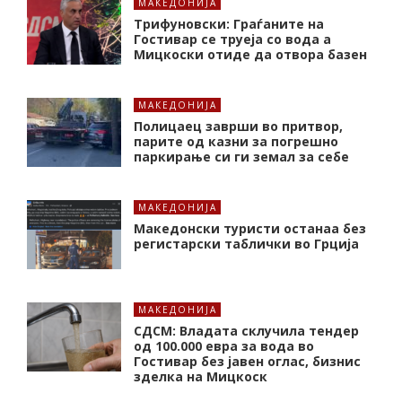
МАКЕДОНИЈА
Трифуновски: Граѓаните на
Гостивар се труеја со вода а
Мицкоски отиде да отвора базен
МАКЕДОНИЈА
Полицаец заврши во притвор,
парите од казни за погрешно
паркирање си ги земал за себе
МАКЕДОНИЈА
Македонски туристи останаа без
регистарски таблички во Грција
МАКЕДОНИЈА
СДСМ: Владата склучила тендер
од 100.000 евра за вода во
Гостивар без јавен оглас, бизнис
зделка на Мицкоск