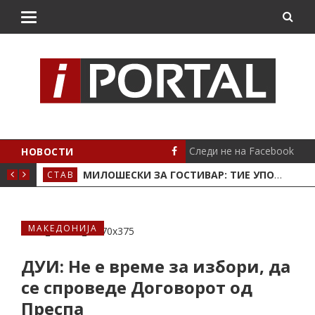
Следи не на Facebook
НОВОСТИ
 ВО БОЛНИЦА
МИЛОШЕСКИ ЗА ГОСТИВАР: ТИЕ УПОРНО НЀ ТРУЈАТ, АМА НИЕ МАШКИ ИЗДРЖУВАМЕ!
СТАВ
СЦЕ
МАКЕДОНИЈА
ДУИ: Не е време за избори, да
се спроведе Договорот од
Преспа