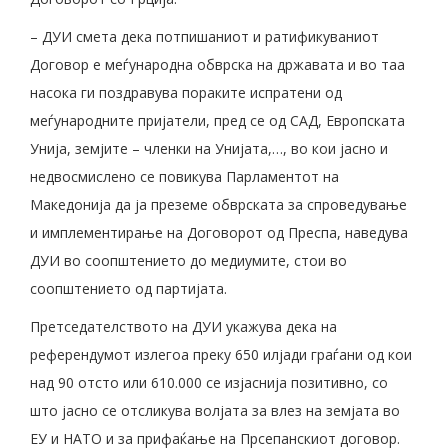
– ДУИ смета дека потпишаниот и ратификуваниот
Договор е меѓународна обврска на државата и во таа
насока ги поздравува пораките испратени од
меѓународните пријатели, пред се од САД, Европската
Унија, земјите – членки на Унијата,…, во кои јасно и
недвосмислено се повикува Парламентот на
Македонија да ја преземе обврската за спроведување
и имплементирање на Договорот од Преспа, наведува
ДУИ во соопштението до медиумите, стои во
соопштението од партијата.
Претседателството на ДУИ укажува дека на
референдумот излегоа преку 650 илјади граѓани од кои
над 90 отсто или 610.000 се изјаснија позитивно, со
што јасно се отсликува волјата за влез на земјата во
ЕУ и НАТО и за прифаќање на Прсепанскиот договор.