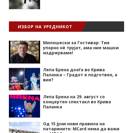
ИЗБОР НА УРЕДНИКОТ
Милошески за Гостивар: Тие
упорно нѐ трујат, ама ние машки
издржуваме!
Лепа Брена доаѓа во Крива
Паланка – Градот е подготвен, а
вие?
Лепа Брена на 29. август со
концертен спектакл во Крива
Паланка
Од 15 јуни нови правила на
патарините: MCard нема да важи