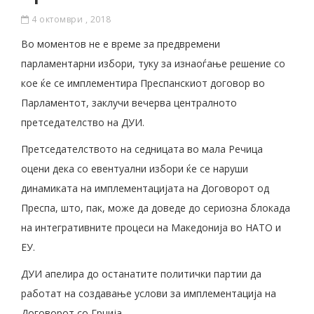
4 октомври , 2018
Во моментов не е време за предвремени
парламентарни избори, туку за изнаоѓање решение со
кое ќе се имплементира Преспанскиот договор во
Парламентот, заклучи вечерва централното
претседателство на ДУИ.
Претседателството на седницата во мала Речица
оцени дека со евентуални избори ќе се наруши
динамиката на имплементацијата на Договорот од
Преспа, што, пак, може да доведе до сериозна блокада
на интегративните процеси на Македонија во НАТО и
ЕУ.
ДУИ апелира до останатите политички партии да
работат на создавање услови за имплементација на
Договорот со Грција.