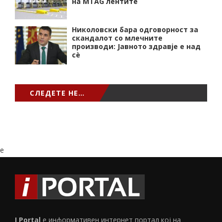
на MTAG лентите
Николовски бара одговорност за
скандалот со млечните
производи: Јавното здравје е над
сѐ
СЛЕДЕТЕ НЕ…
e
I Portal
е информативен интернет портал кој на