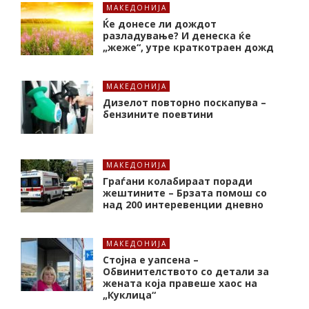
МАКЕДОНИЈА
Ќе донесе ли дождот
разладување? И денеска ќе
„жеже“, утре краткотраен дожд
МАКЕДОНИЈА
Дизелот повторно поскапува –
бензините поевтини
МАКЕДОНИЈА
Граѓани колабираат поради
жештините – Брзата помош со
над 200 интеревенции дневно
МАКЕДОНИЈА
Стојна е уапсена –
Обвинителството со детали за
жената која правеше хаос на
„Куклица“