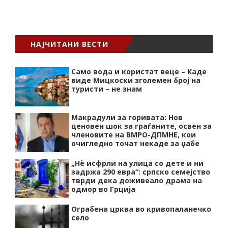
НАЈЧИТАНИ ВЕСТИ
Само вода и користат веце – Каде
виде Мицкоски зголемен број на
туристи – не знам
Макрадули за горивата: Нов
ценовен шок за граѓаните, освен за
членовите на ВМРО-ДПМНЕ, кои
очигледно точат некаде за џабе
„Нѐ исфрли на улица со дете и ни
задржа 290 евра“: српско семејство
тврди дека доживеало драма на
одмор во Грција
Ограбена црква во кривопаланечко
село