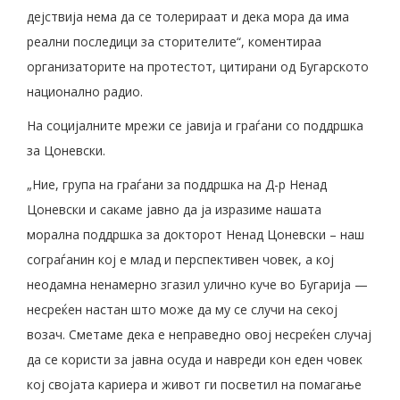
дејствија нема да се толерираат и дека мора да има
реални последици за сторителите“, коментираа
организаторите на протестот, цитирани од Бугарското
национално радио.
На социјалните мрежи се јавија и граѓани со поддршка
за Цоневски.
„Ние, група на граѓани за поддршка на Д-р Ненад
Цоневски и сакаме јавно да ја изразиме нашата
морална поддршка за докторот Ненад Цоневски – наш
сограѓанин кој е млад и перспективен човек, а кој
неодамна ненамерно згазил улично куче во Бугарија —
несреќен настан што може да му се случи на секој
возач. Сметаме дека е неправедно овој несреќен случај
да се користи за јавна осуда и навреди кон еден човек
кој својата кариера и живот ги посветил на помагање