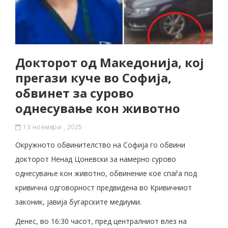
Докторот од Македонија, кој
прегази куче во Софија,
обвинет за сурово
однесување кон животно
13 ноември , 2025
Окружното обвинителство на Софија го обвини
докторот Ненад Цоневски за намерно сурово
однесување кон животно, обвинение кое спаѓа под
кривична одговорност предвидена во Кривичниот
законик, јавија бугарските медиуми.
Денес, во 16:30 часот, пред централниот влез на