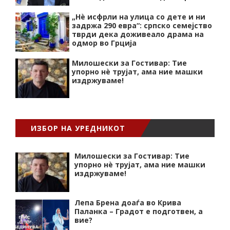
„Нѐ исфрли на улица со дете и ни
задржа 290 евра“: српско семејство
тврди дека доживеало драма на
одмор во Грција
Милошески за Гостивар: Тие
упорно нѐ трујат, ама ние машки
издржуваме!
ИЗБОР НА УРЕДНИКОТ
Милошески за Гостивар: Тие
упорно нѐ трујат, ама ние машки
издржуваме!
Лепа Брена доаѓа во Крива
Паланка – Градот е подготвен, а
вие?