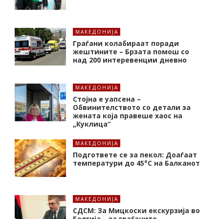
МАКЕДОНИЈА
Граѓани колабираат поради
жештините – Брзата помош со
над 200 интеревенции дневно
МАКЕДОНИЈА
Стојна е уапсена –
Обвинителството со детали за
жената која правеше хаос на
„Куклица“
МАКЕДОНИЈА
Подгответе се за пекол: Доаѓаат
температури до 45°C на Балканот
МАКЕДОНИЈА
СДСМ: За Мицкоски екскурзија во
Белгија – за граѓаните