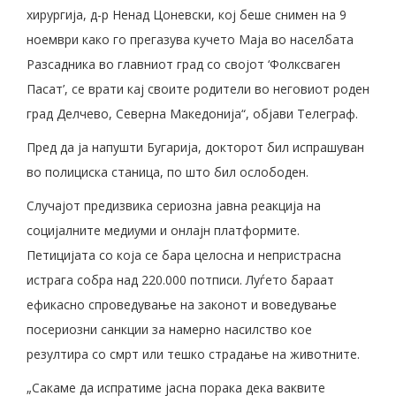
хирургија, д-р Ненад Цоневски, кој беше снимен на 9
ноември како го прегазува кучето Маја во населбата
Разсадника во главниот град со својот ‘Фолксваген
Пасат’, се врати кај своите родители во неговиот роден
град Делчево, Северна Македонија“, објави Телеграф.
Пред да ја напушти Бугарија, докторот бил испрашуван
во полициска станица, по што бил ослободен.
Случајот предизвика сериозна јавна реакција на
социјалните медиуми и онлајн платформите.
Петицијата со која се бара целосна и непристрасна
истрага собра над 220.000 потписи. Луѓето бараат
ефикасно спроведување на законот и воведување
посериозни санкции за намерно насилство кое
резултира со смрт или тешко страдање на животните.
„Сакаме да испратиме јасна порака дека ваквите