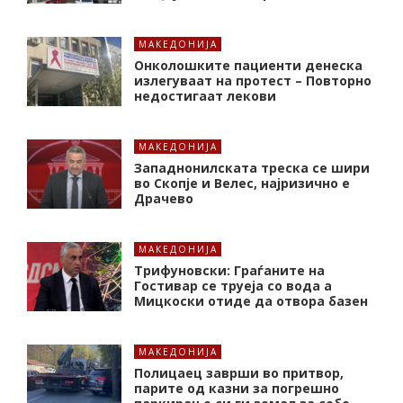
МАКЕДОНИЈА
Онколошките пациенти денеска
излегуваат на протест – Повторно
недостигаат лекови
МАКЕДОНИЈА
Западнонилската треска се шири
во Скопје и Велес, најризично е
Драчево
МАКЕДОНИЈА
Трифуновски: Граѓаните на
Гостивар се труеја со вода а
Мицкоски отиде да отвора базен
МАКЕДОНИЈА
Полицаец заврши во притвор,
парите од казни за погрешно