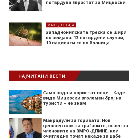
потврдува Евростат за Мицкоски
МАКЕДОНИЈА
Западнонилската треска се шири
во земјава: 13 потврдени случаи,
10 пациенти се во болница
НАЈЧИТАНИ ВЕСТИ
Само вода и користат веце – Каде
виде Мицкоски зголемен број на
туристи – не знам
Макрадули за горивата: Нов
ценовен шок за граѓаните, освен за
членовите на ВМРО-ДПМНЕ, кои
очигледно точат некаде за џабе