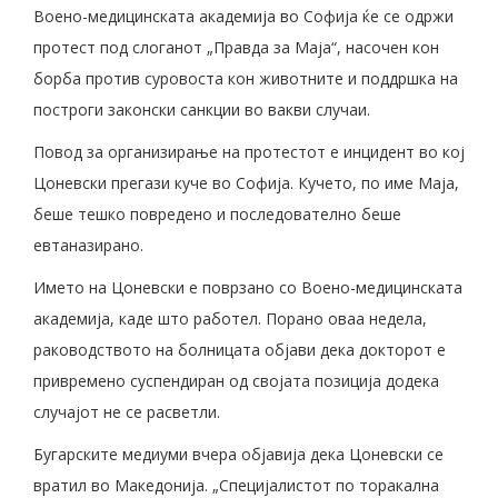
Воено-медицинската академија во Софија ќе се одржи
протест под слоганот „Правда за Маја“, насочен кон
борба против суровоста кон животните и поддршка на
построги законски санкции во вакви случаи.
Повод за организирање на протестот е инцидент во кој
Цоневски прегази куче во Софија. Кучето, по име Маја,
беше тешко повредено и последователно беше
евтаназирано.
Името на Цоневски е поврзано со Воено-медицинската
академија, каде што работел. Порано оваа недела,
раководството на болницата објави дека докторот е
привремено суспендиран од својата позиција додека
случајот не се расветли.
Бугарските медиуми вчера објавија дека Цоневски се
вратил во Македонија. „Специјалистот по торакална