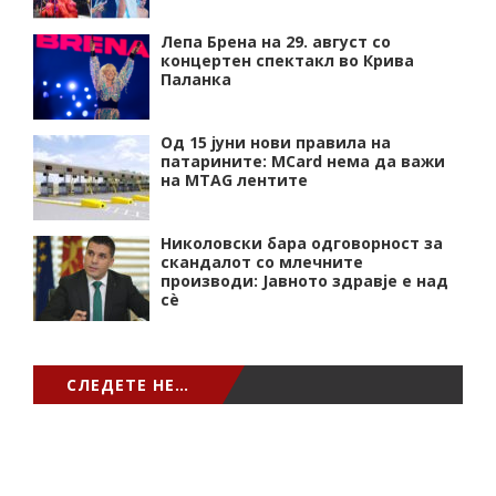
Лепа Брена на 29. август со
концертен спектакл во Крива
Паланка
Од 15 јуни нови правила на
патарините: MCard нема да важи
на MTAG лентите
Николовски бара одговорност за
скандалот со млечните
производи: Јавното здравје е над
сѐ
СЛЕДЕТЕ НЕ…