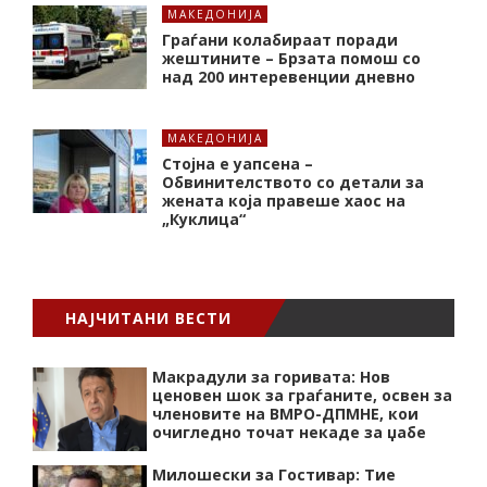
МАКЕДОНИЈА
Граѓани колабираат поради
жештините – Брзата помош со
над 200 интеревенции дневно
МАКЕДОНИЈА
Стојна е уапсена –
Обвинителството со детали за
жената која правеше хаос на
„Куклица“
НАЈЧИТАНИ ВЕСТИ
Макрадули за горивата: Нов
ценовен шок за граѓаните, освен за
членовите на ВМРО-ДПМНЕ, кои
очигледно точат некаде за џабе
Милошески за Гостивар: Тие