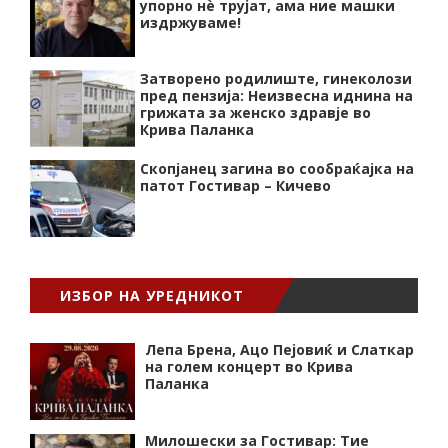
упорно нѐ трујат, ама ние машки
издржуваме!
Затворено родилиште, гинеколози
пред пензија: Неизвесна иднина на
грижата за женско здравје во
Крива Паланка
Скопјанец загина во сообраќајка на
патот Гостивар – Кичево
ИЗБОР НА УРЕДНИКОТ
Лепа Брена, Ацо Пејовиќ и Слаткар
на голем концерт во Крива
Паланка
Милошески за Гостивар: Тие