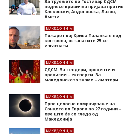
За труењето во Гостивар СДСМ
поднесе кривична пријава против
Клековски, Андоновска, Лазов,
Амети
МАКЕДОНИЈА
Пожарот кај Крива Паланка е под
контрола, останатите 25 се
изгаснати
МАКЕДОНИЈА
СДСМ: За тендери, проценти и
провизии – експерти. За
македонското знаме – аматери
МАКЕДОНИЈА
Прво целосно помрачување на
Сонцето во Европа по 27 години –
еве што ќе се гледа од
Македонија
МАКЕДОНИЈА