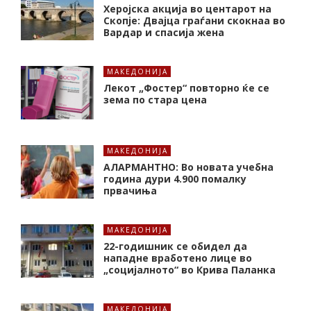
Херојска акција во центарот на
Скопје: Двајца граѓани скокнаа во
Вардар и спасија жена
МАКЕДОНИЈА
Лекот „Фостер“ повторно ќе се
зема по стара цена
МАКЕДОНИЈА
АЛАРМАНТНО: Во новата учебна
година дури 4.900 помалку
првачиња
МАКЕДОНИЈА
22-годишник се обидел да
нападне вработено лице во
„социјалното“ во Крива Паланка
МАКЕДОНИЈА