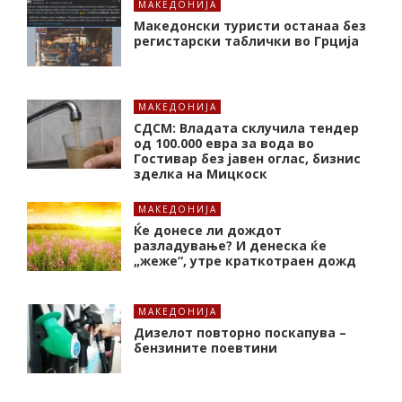
МАКЕДОНИЈА
Македонски туристи останаа без
регистарски таблички во Грција
МАКЕДОНИЈА
СДСМ: Владата склучила тендер
од 100.000 евра за вода во
Гостивар без јавен оглас, бизнис
зделка на Мицкоск
МАКЕДОНИЈА
Ќе донесе ли дождот
разладување? И денеска ќе
„жеже“, утре краткотраен дожд
МАКЕДОНИЈА
Дизелот повторно поскапува –
бензините поевтини