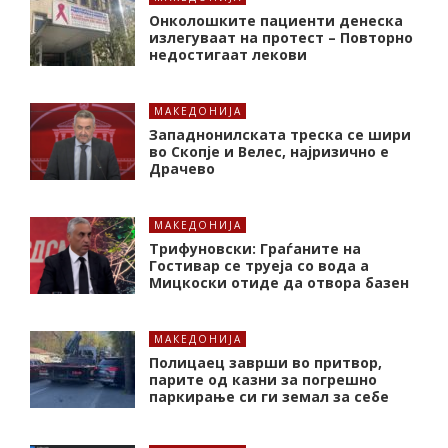
Онколошките пациенти денеска
излегуваат на протест – Повторно
недостигаат лекови
МАКЕДОНИЈА
Западнонилската треска се шири
во Скопје и Велес, најризично е
Драчево
МАКЕДОНИЈА
Трифуновски: Граѓаните на
Гостивар се труеја со вода а
Мицкоски отиде да отвора базен
МАКЕДОНИЈА
Полицаец заврши во притвор,
парите од казни за погрешно
паркирање си ги земал за себе