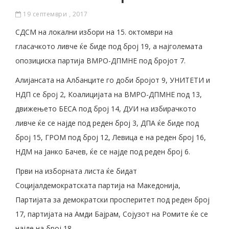
19 септември , 2017
СДСМ на локални избори нa 15. октомври на
гласачкото ливче ќе биде под број 19, а најголемата
опозициска партија ВМРО-ДПМНЕ под бројот 7.
Алијансата на Албанците го доби бројот 9, УНИТЕТИ и
НДП се број 2, Коалицијата на ВМРО-ДПМНЕ под 13,
движењето БЕСА под број 14, ДУИ на избирачкото
ливче ќе се најде под реден број 3, ДПА ќе биде под
број 15, ГРОМ под број 12, Левица е на реден број 16,
НДМ на Јанко Бачев, ќе се најде под реден број 6.
Први на изборната листа ќе бидат
Социјалдемократската партија на Македонија,
Партијата за демократски просперитет под реден број
17, партијата на Амди Бајрам, Сојузот на Ромите ќе се
најде на број 18.