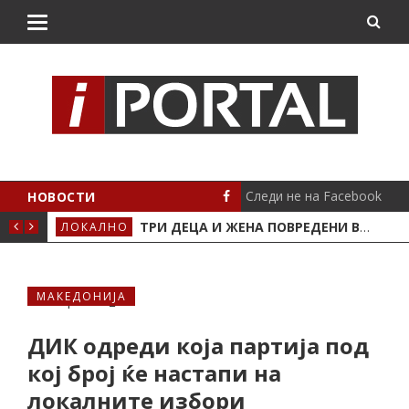
Следи не на Facebook
НОВОСТИ
ДОНОВСКА, ЛАЗОВ, АМЕТИ
ТРИ ДЕЦА И ЖЕНА ПОВРЕДЕНИ ВО ТЕШКА СООБРАЌАЈКА УТРОВО
ЛОКАЛНО
ЛОК
МАКЕДОНИЈА
ДИК одреди која партија под
кој број ќе настапи на
локалните избори