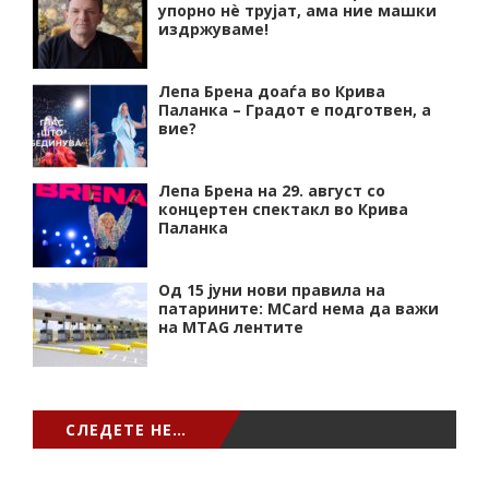
упорно нѐ трујат, ама ние машки
издржуваме!
Лепа Брена доаѓа во Крива
Паланка – Градот е подготвен, а
вие?
Лепа Брена на 29. август со
концертен спектакл во Крива
Паланка
Од 15 јуни нови правила на
патарините: MCard нема да важи
на MTAG лентите
СЛЕДЕТЕ НЕ…