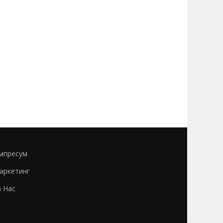
мпресум
аркетинг
а Нас