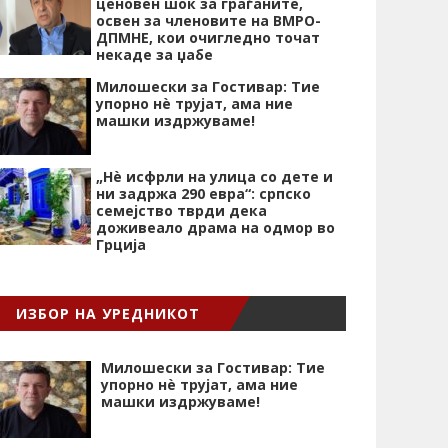
ценовен шок за граѓаните,
освен за членовите на ВМРО-
ДПМНЕ, кои очигледно точат
некаде за џабе
Милошески за Гостивар: Тие
упорно нѐ трујат, ама ние
машки издржуваме!
„Нѐ исфрли на улица со дете и
ни задржа 290 евра“: српско
семејство тврди дека
доживеало драма на одмор во
Грција
ИЗБОР НА УРЕДНИКОТ
Милошески за Гостивар: Тие
упорно нѐ трујат, ама ние
машки издржуваме!