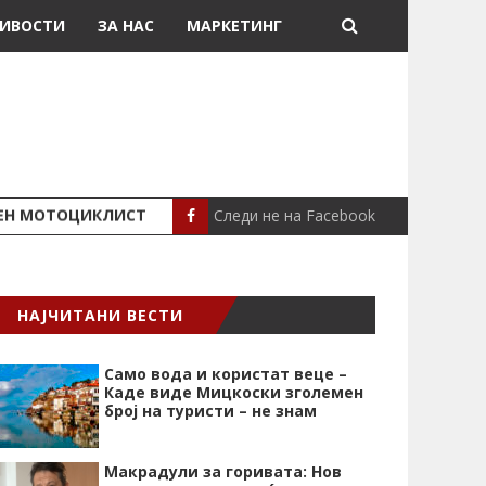
ИВОСТИ
ЗА НАС
МАРКЕТИНГ
Следи не на Facebook
ШЕН МОТОЦИКЛИСТ
СЕВЕРИНА ВО НИК
СЦЕНА
НАЈЧИТАНИ ВЕСТИ
Само вода и користат веце –
Каде виде Мицкоски зголемен
број на туристи – не знам
Макрадули за горивата: Нов