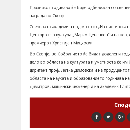
Празникот годинава ќе биде одбележан со свече
награда во Скопје.
Свечената академија под мотото „На вистинската 
Центарот за култура „Марко Цепенков“ и на неа, 
премиерот Христијан Мицкоски.
Во Скопје, во Собранието ќе бидат доделени год
дело во областа на културата и уметноста ќе им 
диригент проф. Летка Димовска и на продуцентот
областа на науката и образованието годинава на
Димитров, машински инженер и на академик Глиго
Споде