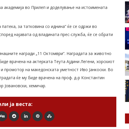
на академија во Прилеп и доделување на истоимената
патека, за татковина со иднина“ ќе се одржи во
според најавата од владината прес-служба, ќе се обрати
инашните награди „11 Октомври“. Наградата за животно
биде врачена на актерката Теута Ајдини Легени, хорскиот
 и промотор на македонската уметност Иво Јанкоски. Во
градата ќе му биде врачена на проф. д-р Константин
р Јовановски, хемичар.
ли ја веста: