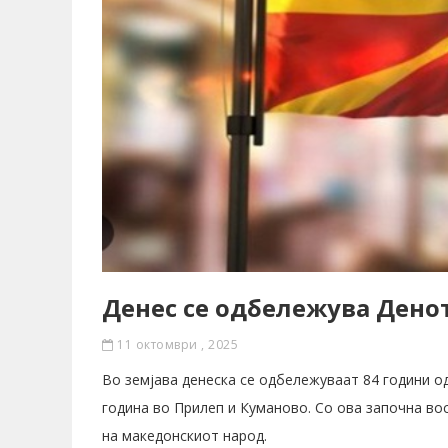
Денес се одбележува Дено
11 октомври , 2025
Во земјава денеска се одбележуваат 84 години о
година во Прилеп и Куманово. Со ова започна в
на македонскиот народ.