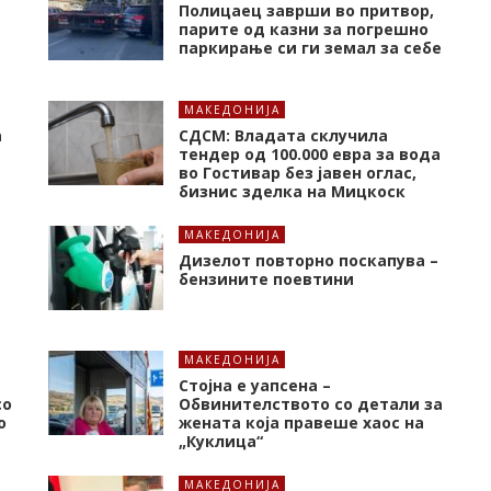
Полицаец заврши во притвор,
парите од казни за погрешно
паркирање си ги земал за себе
МАКЕДОНИЈА
а
СДСМ: Владата склучила
тендер од 100.000 евра за вода
во Гостивар без јавен оглас,
бизнис зделка на Мицкоск
МАКЕДОНИЈА
Дизелот повторно поскапува –
бензините поевтини
МАКЕДОНИЈА
Стојна е уапсена –
со
Обвинителството со детали за
о
жената која правеше хаос на
„Куклица“
МАКЕДОНИЈА