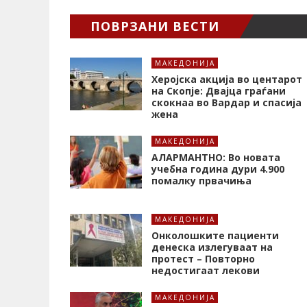
ПОВРЗАНИ ВЕСТИ
МАКЕДОНИЈА
Херојска акција во центарот
на Скопје: Двајца граѓани
скокнаа во Вардар и спасија
жена
МАКЕДОНИЈА
АЛАРМАНТНО: Во новата
учебна година дури 4.900
помалку првачиња
МАКЕДОНИЈА
Онколошките пациенти
денеска излегуваат на
протест – Повторно
недостигаат лекови
МАКЕДОНИЈА