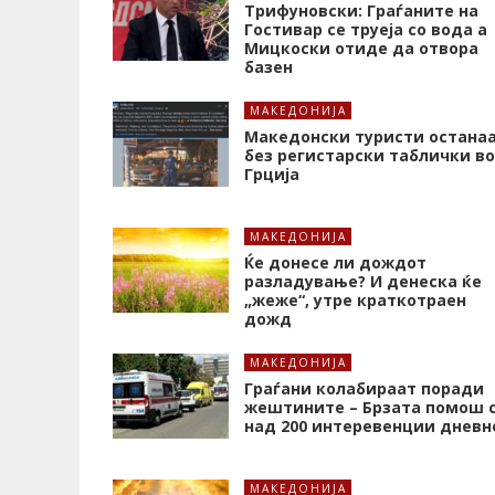
Трифуновски: Граѓаните на
Гостивар се труеја со вода а
Мицкоски отиде да отвора
базен
МАКЕДОНИЈА
Македонски туристи остана
без регистарски таблички во
Грција
МАКЕДОНИЈА
Ќе донесе ли дождот
разладување? И денеска ќе
„жеже“, утре краткотраен
дожд
МАКЕДОНИЈА
Граѓани колабираат поради
жештините – Брзата помош 
над 200 интеревенции дневн
МАКЕДОНИЈА