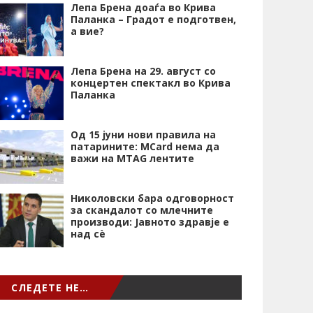
Лепа Брена доаѓа во Крива
Паланка – Градот е подготвен,
а вие?
Лепа Брена на 29. август со
концертен спектакл во Крива
Паланка
Од 15 јуни нови правила на
патарините: MCard нема да
важи на MTAG лентите
Николовски бара одговорност
за скандалот со млечните
производи: Јавното здравје е
над сѐ
СЛЕДЕТЕ НЕ…