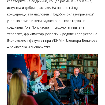
креаторите на содржини, со цел размена на знаење,
искуства и добри практики. На панелот 3 од
конференцијата насловен „Подобри онлајн-практики“
учество земаа и Кики Мукаетова – креаторка на
содржина, Ана Попризова – психолог и гешталт-
терапевт, д-р Димитар Јовевски – редовен професор на
Економскиот факултет при УКИМ и Елеонора Венинова
– режисерка и сценаристка.