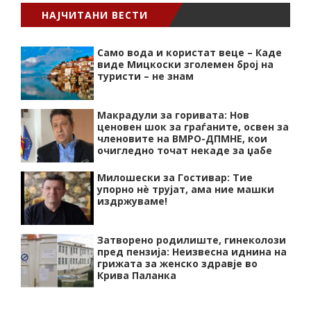
НАЈЧИТАНИ ВЕСТИ
Само вода и користат веце – Каде
виде Мицкоски зголемен број на
туристи – не знам
Макрадули за горивата: Нов
ценовен шок за граѓаните, освен за
членовите на ВМРО-ДПМНЕ, кои
очигледно точат некаде за џабе
Милошески за Гостивар: Тие
упорно нѐ трујат, ама ние машки
издржуваме!
Затворено родилиште, гинеколози
пред пензија: Неизвесна иднина на
грижата за женско здравје во
Крива Паланка