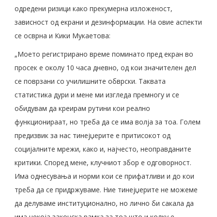
одредени ризици како прекумерна изложеност,
зависност од екрани и дезинформации. На овие аспекти
се осврна и Кики Мукаетова:
„Моето регистрирано време поминато пред екран во
просек е околу 10 часа дневно, од кои значителен дел
се поврзани со училишните обврски. Таквата
статистика дури и мене ми изгледа премногу и се
обидувам да креирам рутини кои реално
функционираат, но треба да се има волја за тоа. Голем
предизвик за нас тинејџерите е притисокот од
социјалните мрежи, како и, најчесто, неоправданите
критики. Според мене, клучниот збор е одговорност.
Има однесувања и норми кои се прифатливи и до кои
треба да се придржуваме. Ние тинејџерите не можеме
да делуваме институционално, но лично би сакала да
има некоја законска рамка за тоа што и колку е