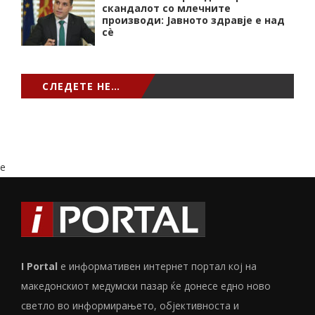
скандалот со млечните
производи: Јавното здравје е над
сѐ
СЛЕДЕТЕ НЕ…
e
I Portal
е информативен интернет портал кој на
македонскиот медумски пазар ќе донесе едно ново
светло во информирањето, објективноста и