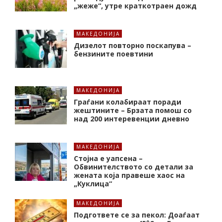
„жеже“, утре краткотраен дожд
МАКЕДОНИЈА
Дизелот повторно поскапува –
бензините поевтини
МАКЕДОНИЈА
Граѓани колабираат поради
жештините – Брзата помош со
над 200 интеревенции дневно
МАКЕДОНИЈА
Стојна е уапсена –
Обвинителството со детали за
жената која правеше хаос на
„Куклица“
МАКЕДОНИЈА
Подгответе се за пекол: Доаѓаат