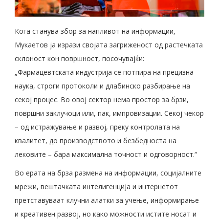
Кога станува збор за напливот на информации,
Мукаетов ја изрази својата загриженост од растечката
склоност кон површност, посочувајќи:
„Фармацевтската индустрија се потпира на прецизна
наука, строги протоколи и длабинско разбирање на
секој процес. Во овој сектор нема простор за брзи,
површни заклучоци или, пак, импровизации. Секој чекор
– од истражување и развој, преку контролата на
квалитет, до производството и безбедноста на
лековите – бара максимална точност и одговорност.“
Во ерата на брза размена на информации, социјалните
мрежи, вештачката интелигенција и интернетот
претставуваат клучни алатки за учење, информирање
и креативен развој, но како можности истите носат и