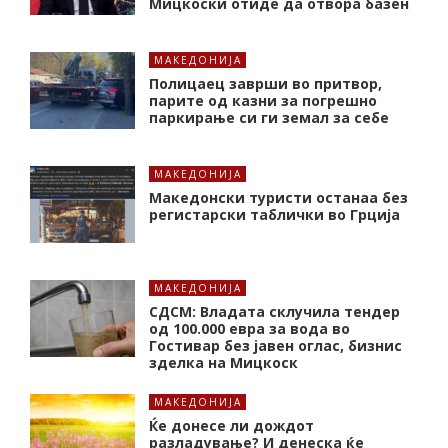
Мицкоски отиде да отвора базен
МАКЕДОНИЈА
Полицаец заврши во притвор,
парите од казни за погрешно
паркирање си ги земал за себе
МАКЕДОНИЈА
Македонски туристи останаа без
регистарски таблички во Грција
МАКЕДОНИЈА
СДСМ: Владата склучила тендер
од 100.000 евра за вода во
Гостивар без јавен оглас, бизнис
зделка на Мицкоск
МАКЕДОНИЈА
Ќе донесе ли дождот
разладување? И денеска ќе