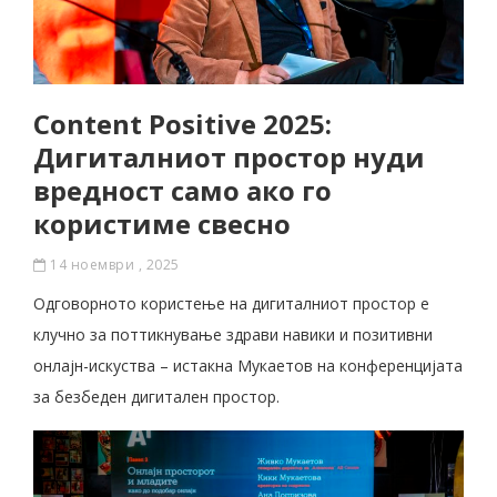
Content Positive 2025:
Дигиталниот простор нуди
вредност само ако го
користиме свесно
14 ноември , 2025
Oдговорното користење на дигиталниот простор е
клучно за поттикнување здрави навики и позитивни
онлајн-искуства – истакна Мукаетов на конференцијата
за безбеден дигитален простор.