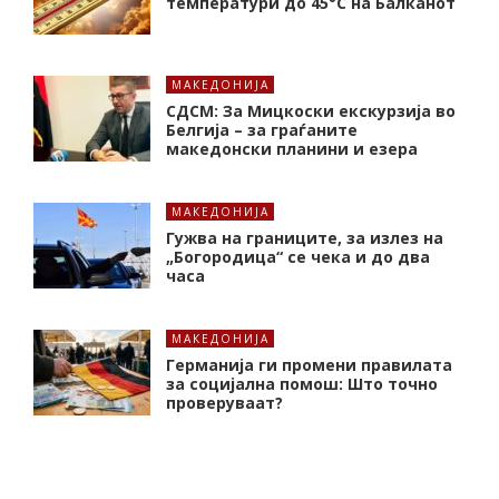
температури до 45°C на Балканот
МАКЕДОНИЈА
СДСМ: За Мицкоски екскурзија во
Белгија – за граѓаните
македонски планини и езера
МАКЕДОНИЈА
Гужва на границите, за излез на
„Богородица“ се чека и до два
часа
МАКЕДОНИЈА
Германија ги промени правилата
за социјална помош: Што точно
проверуваат?