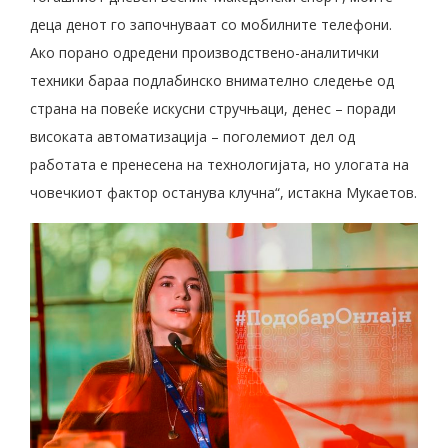
деца денот го започнуваат со мобилните телефони.
Ако порано одредени производствено-аналитички
техники бараа подлабинско внимателно следење од
страна на повеќе искусни стручњаци, денес – поради
високата автоматизација – поголемиот дел од
работата е пренесена на технологијата, но улогата на
човечкиот фактор останува клучна“, истакна Мукаетов.