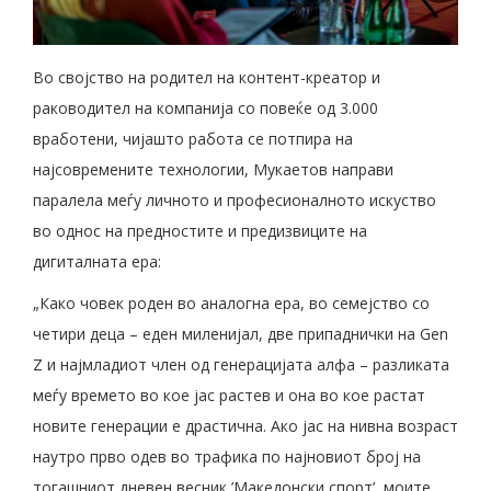
Во својство на родител на контент-креатор и
раководител на компанија со повеќе од 3.000
вработени, чијашто работа се потпира на
најсовремените технологии, Мукаетов направи
паралела меѓу личното и професионалното искуство
во однос на предностите и предизвиците на
дигиталната ера:
„Како човек роден во аналогна ера, во семејство со
четири деца – еден миленијал, две припаднички на Gen
Z и најмладиот член од генерацијата алфа – разликата
меѓу времето во кое јас растев и она во кое растат
новите генерации е драстична. Ако јас на нивна возраст
наутро прво одев во трафика по најновиот број на
тогашниот дневен весник ’Македонски спорт’, моите