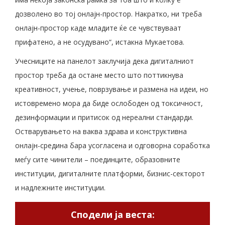
дозволено во тој онлајн-простор. Накратко, ни треба
онлајн-простор каде младите ќе се чувствуваат
прифатено, а не осудувано“, истакна Мукаетова.
Учесниците на панелот заклучија дека дигиталниот
простор треба да остане место што поттикнува
креативност, учење, поврзување и размена на идеи, но
истовремено мора да биде ослободен од токсичност,
дезинформации и притисок од нереални стандарди.
Остварувањето на ваква здрава и конструктивна
онлајн-средина бара усогласена и одговорна соработка
меѓу сите чинители – поединците, образовните
институции, дигиталните платформи, бизнис-секторот
и надлежните институции.
Сподели ја веста: