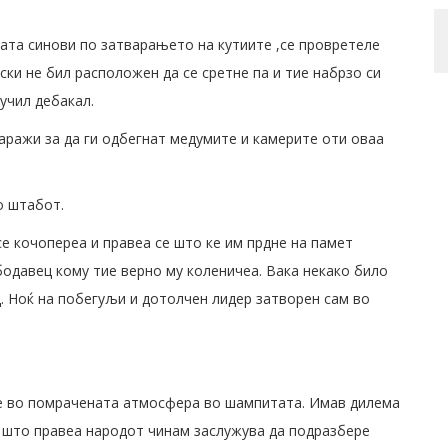
ата синови по затварањето на кутиите ,се провретеле
ски не бил расположен да се сретне па и тие набрзо си
учил дебакал.
аражи за да ги одбегнат медумите и камерите оти оваа
о штабот.
се кочопереа и правеа се што ке им прдне на памет
бодавец кому тие верно му коленичеа. Вака некако било
ц. Ноќ на побегуљи и дотолчен лидер затворен сам во
те во помрачената атмосфера во шампитата. Имав дилема
се што правеа народот чинам заслужува да подразбере