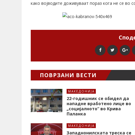
како војводите доживуваат пораз кога не се во с
Споде
ПОВРЗАНИ ВЕСТИ
МАКЕДОНИЈА
22-годишник се обидел да
нападне вработено лице во
„социјалното“ во Крива
Паланка
МАКЕДОНИЈА
Западнонилската треска се