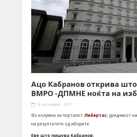
Ацо Кабранов открива што 
ВМРО -ДПМНЕ ноќта на из
18 октомври , 2017
Во колумна за порталот
Либертас
,
уредникот на
на резултатите од иборите.
Еве што пишува Кабранов: