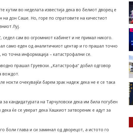
е кутии во неделата известија дека во белиот дворец е
н на дон Саше. Но, горе по спратовите на кичестиот
ниот Луј.
, седел сам во огромниот кабинет и не примал никого.
кал само еден од аналитичкиот центар и го прашал точно
, но точна информација – катастрофални се.
наводно прашал Груевски. „Катастрофа“ добил одговор
а вождот.
ле нокти очекувајќи барем зрак надеж дека не е се така
 за кандидатурата на Тарчуловски дека им била погубен
 дека ќе се уверат дека Хашкиот затвореник е адут за
го боли глава и си заминал од дворецот, а истото го