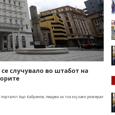
се случувало во штабот на
борите
 порталот Ацо Кабранов, пишува за тоа кој како реагирал