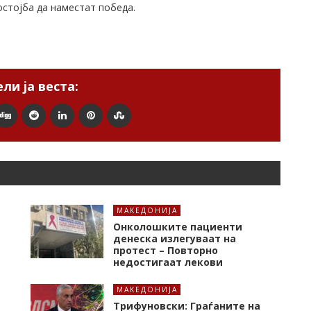
остојба да наместат победа.
ли ја веста:
МАКЕДОНИЈА
Онколошките пациенти
денеска излегуваат на
протест – Повторно
недостигаат лекови
МАКЕДОНИЈА
Трифуновски: Граѓаните на