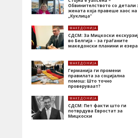
Стојна е уапсена –
Обвинителството со детали 
жената која правеше хаос на
„Куклица“
МАКЕДОНИЈА
СДСМ: За Мицкоски екскурзи
во Белгија – за граѓаните
македонски планини и езера
МАКЕДОНИЈА
Германија ги промени
правилата за социјална
помош: Што точно
проверуваат?
МАКЕДОНИЈА
СДСМ: Пет факти што ги
потврдува Евростат за
Мицкоски