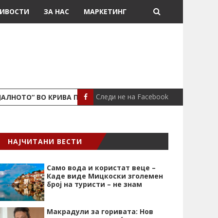
ИВОСТИ
ЗА НАС
МАРКЕТИНГ
Следи не на Facebook
ЈАЛНОТО“ ВО КРИВА ПАЛАНКА
ПОЖАР ВО СТАН
ЛОКАЛНО
НАЈЧИТАНИ ВЕСТИ
Само вода и користат веце –
Каде виде Мицкоски зголемен
број на туристи – не знам
Макрадули за горивата: Нов