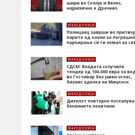
шири во Скопје и Велес,
најризично е Драчево
МАКЕДОНИЈА
Полицаец заврши во притвор
парите од казни за погрешн
паркирање си ги земал за се
МАКЕДОНИЈА
СДСМ: Владата склучила
тендер од 100.000 евра за во
во Гостивар без јавен оглас,
бизнис зделка на Мицкоск
МАКЕДОНИЈА
Дизелот повторно поскапува
бензините поевтини
МАКЕДОНИЈА