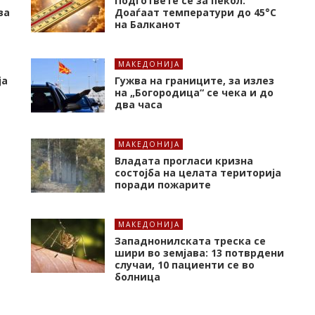
Подгответе се за пекол:
за
Доаѓаат температури до 45°C
на Балканот
МАКЕДОНИЈА
ја
Гужва на границите, за излез
на „Богородица“ се чека и до
два часа
МАКЕДОНИЈА
Владата прогласи кризна
состојба на целата територија
поради пожарите
МАКЕДОНИЈА
Западнонилската треска се
шири во земјава: 13 потврдени
случаи, 10 пациенти се во
болница