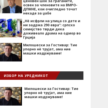
ценовен шок за граѓаните,
освен за членовите на ВМРО-
ДПМНЕ, кои очигледно точат
некаде за џабе
„Нѐ исфрли на улица со дете и
ни задржа 290 евра“: српско
семејство тврди дека
доживеало драма на одмор во
Грција
Милошески за Гостивар: Тие
упорно нѐ трујат, ама ние
машки издржуваме!
ИЗБОР НА УРЕДНИКОТ
Милошески за Гостивар: Тие
упорно нѐ трујат, ама ние
машки издржуваме!