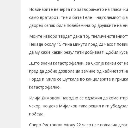
Новинарите вечерта по затворањето на гласачкит
само вратарот, тие и бате Геле – најголемиот фа
дворец сепак биле повеќемина од друшките на нив
Моите извори тврдат дека тој, “величенствениот“
Некаде околу 15-тина минути пред 22 часот пови
да му каже какви резултати добиваат. Добил куса
„Што значи катастрофални, за Скопје какви се“ 
пред да добие дозвола да замине од кабинетот н
Горде и Миле се шуткале во канцеларите и грицка
катастрофално.
Илија Димовски наводно се одважил да коментира
чекор, но дека Мијалков така решил и ги убедувал
победа.
Спиро Ристовски околу 22 часот се пожалил дека 