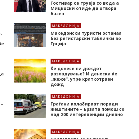
Гостивар се труеја со вода а
Мицкоски отиде да отвора
базен
МАКЕДОНИЈА
,
Македонски туристи останаа
о
без регистарски таблички во
бе
Грција
МАКЕДОНИЈА
Ќе донесе ли дождот
да
разладување? И денеска ќе
„жеже“, утре краткотраен
дожд
МАКЕДОНИЈА
 –
Граѓани колабираат поради
жештините – Брзата помош со
над 200 интеревенции дневно
МАКЕДОНИЈА