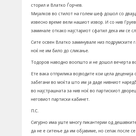
сторил и Влатко Ѓорчев.
Мијалков во стилот на голем шеф дошол со двајц
извесно време вели нашиот извор. И со нив Груев
заминале откако најстариот сфатил дека им се сл
Сите освен Влатко заминувале низ подрумските г
ноќ не им било до сликање.
Тодоров наводно воопшто и не дошол вечерта в
Ете вака отприлика војводите кои цела деценија 
забегани во моќта што им ја даде нивниот наред
во најстрашната за нив ноќ во партискиот дворе
неговиот партиски кабинет.
П.С.
Сигурно има уште многу пикантерии од дешавки
да не е ситење да им објавиме, но сепак после 