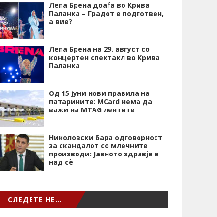
Лепа Брена доаѓа во Крива
Паланка – Градот е подготвен,
а вие?
Лепа Брена на 29. август со
концертен спектакл во Крива
Паланка
Од 15 јуни нови правила на
патарините: MCard нема да
важи на MTAG лентите
Николовски бара одговорност
за скандалот со млечните
производи: Јавното здравје е
над сѐ
СЛЕДЕТЕ НЕ…