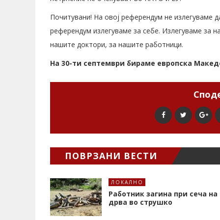
Почитувани! На овој референдум не излегуваме д
референдум излегуваме за себе. Излегуваме за на
нашите доктори, за нашите работници.
На 30-ти септември бираме европска Макед
Споде
ПОВРЗАНИ ВЕСТИ
ЛОКАЛНО
Работник загина при сеча на
дрва во струшко