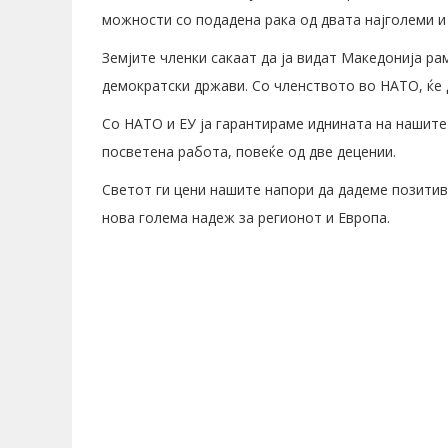
можности со подадена рака од двата најголеми и 
Земјите членки сакаат да ја видат Македонија ра
демократски држави. Со членството во НАТО, ќе 
Со НАТО и ЕУ ја гарантираме иднината на нашите
посветена работа, повеќе од две децении.
Светот ги цени нашите напори да дадеме позитив
нова голема надеж за регионот и Европа.