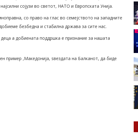
најсилни сојузи во светот, НАТО и Европската Унија.
мноправна, со право на глас во семејството на западните
добиеме безбедна и стабилна држава за сите нас.
 деца а добиената поддршка е признание за нашата
ен пример ,Македонија, ѕвездата на Балканот, да биде