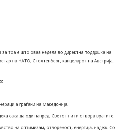
з за тоа е што оваа недела во директна поддршка на
ретар на НАТО, Столтенберг, канцеларот на Австрија,
а:
нерација граѓани на Македонија.
ка сака да оди напред, Светот ни ги отвора вратите.
увство на оптимизам, отвореност, енергија, надеж. Со