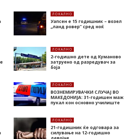
ЛОКАЛНО
а
Уапсен е 15 годишник – возел
„ланд ровер“ сред ноќ
ЛОКАЛНО
2-годишно дете од Куманово
че
затруено од разредувач за
боја
ЛОКАЛНО
ВОЗНЕМИРУВАЧКИ СЛУЧАЈ ВО
а
МАКЕДОНИЈА: 31-годишен маж
пукал кон основнo училиште
ЛОКАЛНО
21-годишник ќе одговара за
а
силување на 12-годишно
девојче