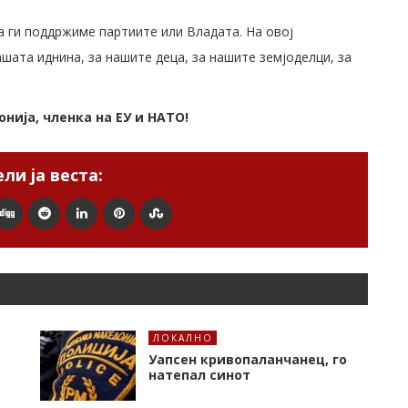
а ги поддржиме партиите или Владата. На овој
шата иднина, за нашите деца, за нашите земјоделци, за
онија,
членка на ЕУ и НАТО!
ли ја веста:
ЛОКАЛНО
Уапсен кривопаланчанец, го
натепал синот