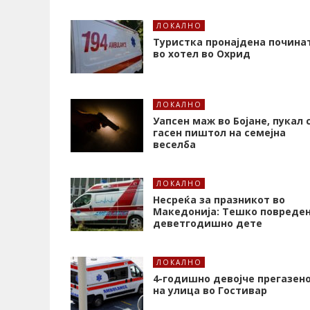
ЛОКАЛНО
Туристка пронајдена почина
во хотел во Охрид
ЛОКАЛНО
Уапсен маж во Бојане, пукал 
гасен пиштол на семејна
веселба
ЛОКАЛНО
Несреќа за празникот во
Македонија: Тешко повреде
деветгодишно дете
ЛОКАЛНО
4-годишно девојче прегазен
на улица во Гостивар