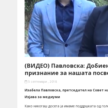
(ВИДЕО) Павловска: Добие
признание за нашата посв
5 септември , 2018
Изабела Павловска, претседател на Совет 
Изјава за медиуми
Како никогаш досега ја имаме поддршката од го