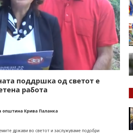
ната поддршка од светот е
етена работа
на општина Крива Паланка
лемите држави во светот и заслужуваме подобри