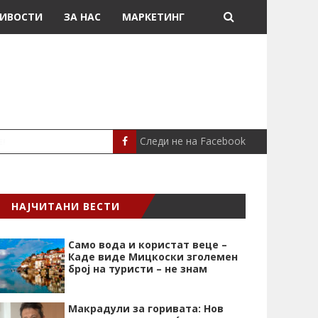
ИВОСТИ
ЗА НАС
МАРКЕТИНГ
Следи не на Facebook
„СРЦЕВИОТ УДАР Е НАЈ
СЦЕНА
НАЈЧИТАНИ ВЕСТИ
Само вода и користат веце –
Каде виде Мицкоски зголемен
број на туристи – не знам
Макрадули за горивата: Нов