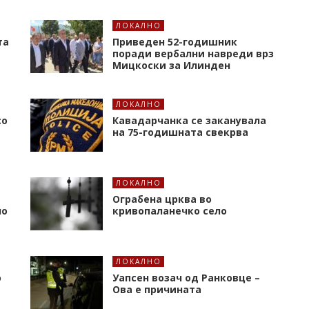
ЛОКАЛНО
та
Приведен 52-годишник
поради вербални навреди врз
Мицкоски за Илинден
ЛОКАЛНО
со
Кавадарчанка се заканувала
на 75-годишната свекрва
ЛОКАЛНО
Ограбена црква во
но
кривопаланечко село
ЛОКАЛНО
о
Уапсен возач од Ранковце –
Ова е причината