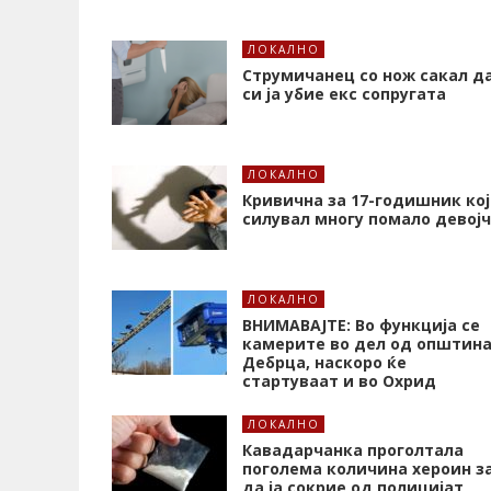
ЛОКАЛНО
Струмичанец со нож сакал д
си ја убие екс сопругата
ЛОКАЛНО
Кривична за 17-годишник кој
силувал многу помало девој
ЛОКАЛНО
ВНИМАВАЈТЕ: Во функција се
камерите во дел од општин
Дебрца, наскоро ќе
стартуваат и во Охрид
ЛОКАЛНО
Кавадарчанка проголтала
поголема количина хероин з
да ја сокрие од полицијат