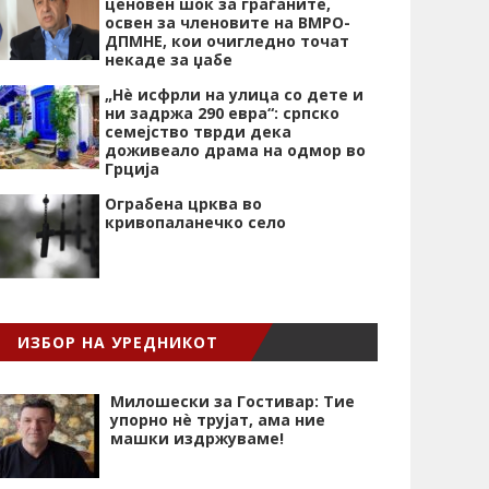
ценовен шок за граѓаните,
освен за членовите на ВМРО-
ДПМНЕ, кои очигледно точат
некаде за џабе
„Нѐ исфрли на улица со дете и
ни задржа 290 евра“: српско
семејство тврди дека
доживеало драма на одмор во
Грција
Ограбена црква во
кривопаланечко село
ИЗБОР НА УРЕДНИКОТ
Милошески за Гостивар: Тие
упорно нѐ трујат, ама ние
машки издржуваме!