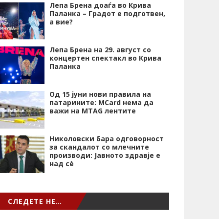
Лепа Брена доаѓа во Крива
Паланка – Градот е подготвен,
а вие?
Лепа Брена на 29. август со
концертен спектакл во Крива
Паланка
Од 15 јуни нови правила на
патарините: MCard нема да
важи на MTAG лентите
Николовски бара одговорност
за скандалот со млечните
производи: Јавното здравје е
над сѐ
СЛЕДЕТЕ НЕ…