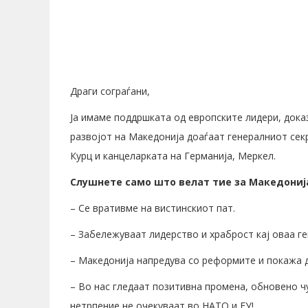
Драги сограѓани,
Ја имаме поддршката од европските лидери, дока
развојот на Македонија доаѓаат генералниот сек
Курц и канцеларката на Германија, Меркел.
С
лушнете само што велат
тие за Македониј
– Се вративме на вистинскиот пат.
– Забележуваат лидерство и храброст кај оваа ге
– Македонија напредува со реформите и покажа де
– Во нас гледаат позитивна промена, обновено ч
нетрпение не очекуваат во НАТО и ЕУ!