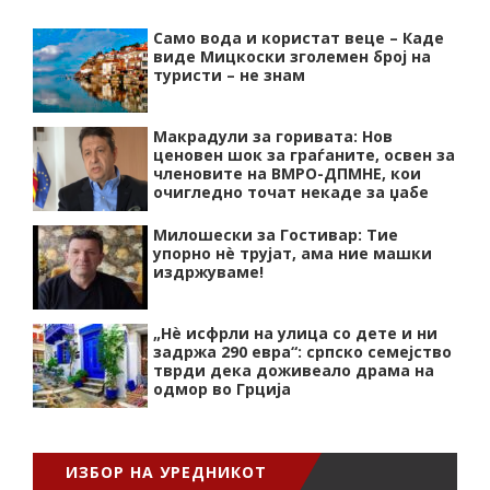
Само вода и користат веце – Каде
виде Мицкоски зголемен број на
туристи – не знам
Макрадули за горивата: Нов
ценовен шок за граѓаните, освен за
членовите на ВМРО-ДПМНЕ, кои
очигледно точат некаде за џабе
Милошески за Гостивар: Тие
упорно нѐ трујат, ама ние машки
издржуваме!
„Нѐ исфрли на улица со дете и ни
задржа 290 евра“: српско семејство
тврди дека доживеало драма на
одмор во Грција
ИЗБОР НА УРЕДНИКОТ