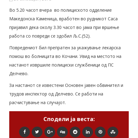
Во 5.20 часот вчера во полициското одделение
Македонска Каменица, вработен во рудникот Саса
пријавил дека околу 3.30 часот во јама при вршење
работа со повреди се здобил Љ.С.(52).
Повредениот бил препратен за укажување лекарска
помош во болницата во Кочани. Увид на местото на
настанот извршиле полициски службеници од ПС
Делчево.
За настанот се известени Основен јавен обвинител и
трудов инспектор од Делчево. Се работи на
расчистување на случајот.
Сподели ја веста: