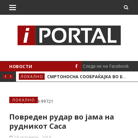
Следи не на Facebook
НОВОСТИ
ИМА ПОЛОЖЕНО
СМРТОНОСНА СООБРАЌАЈКА ВО БУТЕЛ, ЖИВОТОТ ГО ЗАГУБИ 19-ГОДИШЕН МОТОЦИКЛИСТ
ЛОКАЛНО
СЦЕ
ЛОКАЛНО
Повреден рудар во јама на
рудникот Саса
29 октомври , 2018