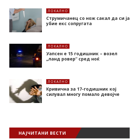
ЛОКАЛНО
Струмичанец со нож сакал да си ја
убие екс сопругата
ЛОКАЛНО
Уапсен е 15 годишник – возел
„ланд ровер“ сред ноќ
ЛОКАЛНО
Кривична за 17-годишник кој
силувал многу помало девојче
НАЈЧИТАНИ ВЕСТИ