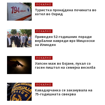
ЛОКАЛНО
Туристка пронајдена почината во
хотел во Охрид
ЛОКАЛНО
Приведен 52-годишник поради
вербални навреди врз Мицкоски
за Илинден
ЛОКАЛНО
Уапсен маж во Бојане, пукал со
гасен пиштол на семејна веселба
ЛОКАЛНО
Кавадарчанка се заканувала на
75-годишната свекрва