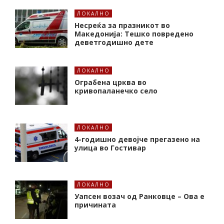
ЛОКАЛНО
Несреќа за празникот во
Македонија: Тешко повредено
деветгодишно дете
ЛОКАЛНО
Ограбена црква во
кривопаланечко село
ЛОКАЛНО
4-годишно девојче прегазено на
улица во Гостивар
ЛОКАЛНО
Уапсен возач од Ранковце – Ова е
причината