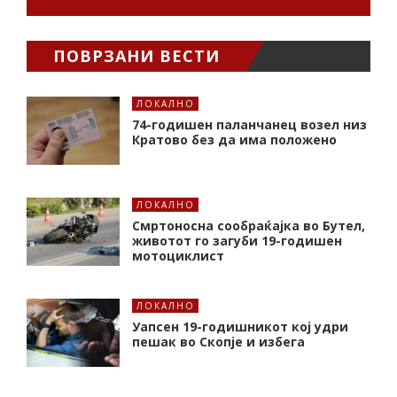
ПОВРЗАНИ ВЕСТИ
ЛОКАЛНО
74-годишен паланчанец возел низ
Кратово без да има положено
ЛОКАЛНО
Смртоносна сообраќајка во Бутел,
животот го загуби 19-годишен
мотоциклист
ЛОКАЛНО
Уапсен 19-годишникот кој удри
пешак во Скопје и избега