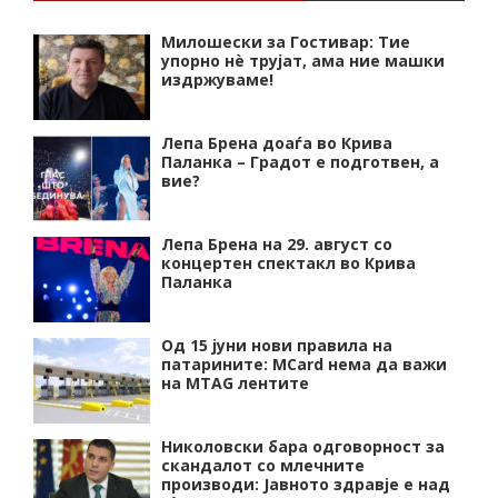
Милошески за Гостивар: Тие
упорно нѐ трујат, ама ние машки
издржуваме!
Лепа Брена доаѓа во Крива
Паланка – Градот е подготвен, а
вие?
Лепа Брена на 29. август со
концертен спектакл во Крива
Паланка
Од 15 јуни нови правила на
патарините: MCard нема да важи
на MTAG лентите
Николовски бара одговорност за
скандалот со млечните
производи: Јавното здравје е над