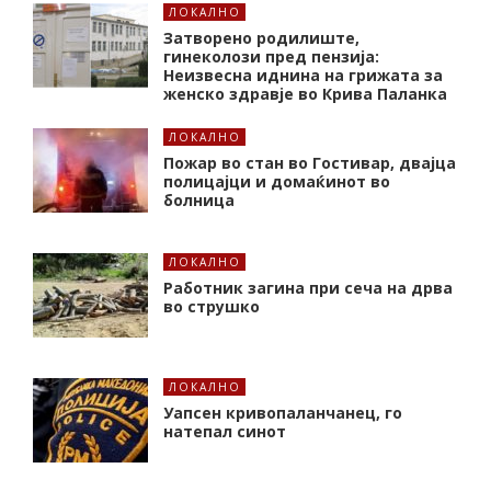
ЛОКАЛНО
Затворено родилиште,
гинеколози пред пензија:
Неизвесна иднина на грижата за
женско здравје во Крива Паланка
ЛОКАЛНО
Пожар во стан во Гостивар, двајца
полицајци и домаќинот во
болница
ЛОКАЛНО
Работник загина при сеча на дрва
во струшко
ЛОКАЛНО
Уапсен кривопаланчанец, го
натепал синот