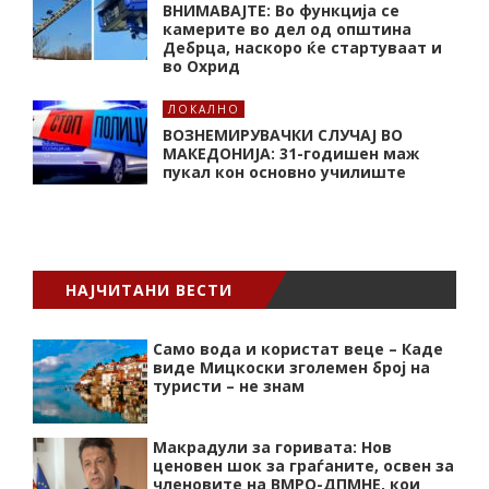
ВНИМАВАЈТЕ: Во функција се
камерите во дел од општина
Дебрца, наскоро ќе стартуваат и
во Охрид
ЛОКАЛНО
ВОЗНЕМИРУВАЧКИ СЛУЧАЈ ВО
МАКЕДОНИЈА: 31-годишен маж
пукал кон основнo училиште
НАЈЧИТАНИ ВЕСТИ
Само вода и користат веце – Каде
виде Мицкоски зголемен број на
туристи – не знам
Макрадули за горивата: Нов
ценовен шок за граѓаните, освен за
членовите на ВМРО-ДПМНЕ, кои