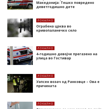
Македонија: Тешко повредено
деветгодишно дете
ЛОКАЛНО
Ограбена црква во
кривопаланечко село
ЛОКАЛНО
4-годишно девојче прегазено на
улица во Гостивар
ЛОКАЛНО
Уапсен возач од Ранковце – Ова е
причината
ЛОКАЛНО