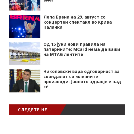
Лепа Брена на 29. август со
концертен спектакл во Крива
Паланка
Од 15 јуни нови правила на
патарините: MCard нема да важи
на MTAG лентите
Николовски бара одговорност за
скандалот со млечните
производи: Јавното здравје е над
сѐ
СЛЕДЕТЕ НЕ…