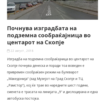
Почнува изградбата на
подземна сообраќајница во
центарот на Скопје
22 август , 2018
Изградба на
подземна сообраќајница во центарот на
Скопје почнува денеска и поради тоа воведен е
привремен сообраќаен режим на булеварот
„Македонија“ (зад Музејот на Град Скопје и ТЦ
„Рамстор“), кој ќе трае во наредните шест години,
сменета е трасата на линијата „9“ и дислоцирана и една
автобуска постојка.