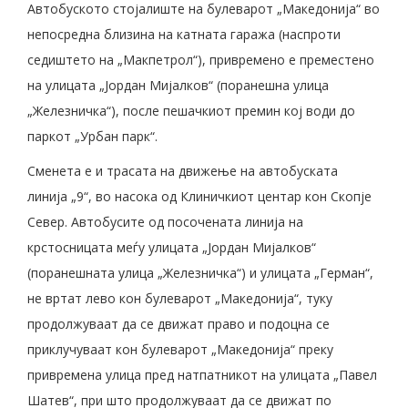
Автобуското стојалиште на булеварот „Македонија“ во
непосредна близина на катната гаража (наспроти
седиштето на „Макпетрол“), привремено е преместено
на улицата „Јордан Мијалков“ (поранешна улица
„Железничка“), после пешачкиот премин кој води до
паркот „Урбан парк“.
Сменета е и трасата на движење на автобуската
линија „9“, во насока од Клиничкиот центар кон Скопје
Север. Автобусите од посочената линија на
крстосницата меѓу улицата „Јордан Мијалков“
(поранешната улица „Железничка“) и улицата „Герман“,
не вртат лево кон булеварот „Македонија“, туку
продолжуваат да се движат право и подоцна се
приклучуваат кон булеварот „Македонија“ преку
привремена улица пред натпатникот на улицата „Павел
Шатев“, при што продолжуваат да се движат по