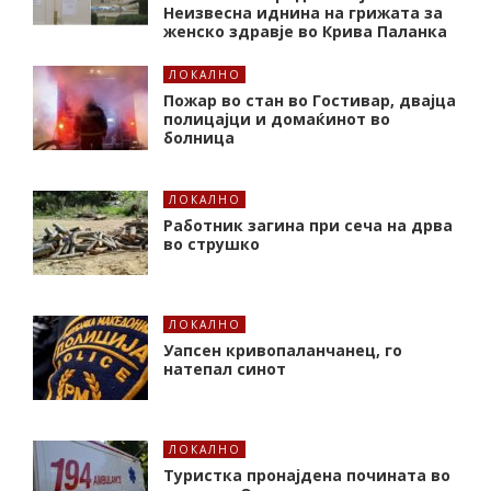
Неизвесна иднина на грижата за
женско здравје во Крива Паланка
ЛОКАЛНО
Пожар во стан во Гостивар, двајца
полицајци и домаќинот во
болница
ЛОКАЛНО
Работник загина при сеча на дрва
во струшко
ЛОКАЛНО
Уапсен кривопаланчанец, го
натепал синот
ЛОКАЛНО
Туристка пронајдена почината во