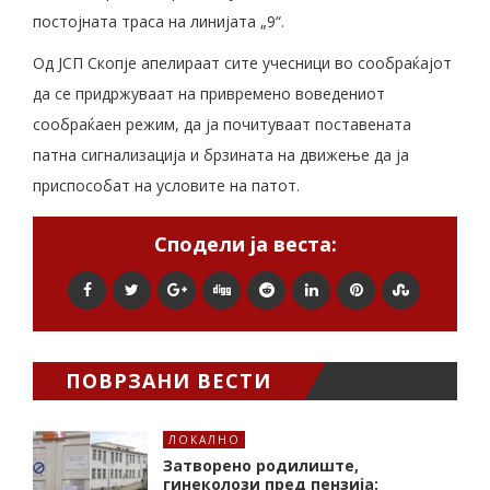
постојната траса на линијата „9“.
Од ЈСП Скопје апелираат сите учесници во сообраќајот
да се придржуваат на привремено воведениот
сообраќаен режим, да ја почитуваат поставената
патна сигнализација и брзината на движење да ја
приспособат на условите на патот.
Сподели ја веста:
ПОВРЗАНИ ВЕСТИ
ЛОКАЛНО
Затворено родилиште,
гинеколози пред пензија: