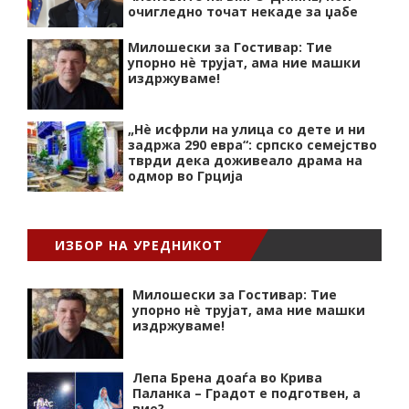
очигледно точат некаде за џабе
Милошески за Гостивар: Тие
упорно нѐ трујат, ама ние машки
издржуваме!
„Нѐ исфрли на улица со дете и ни
задржа 290 евра“: српско семејство
тврди дека доживеало драма на
одмор во Грција
ИЗБОР НА УРЕДНИКОТ
Милошески за Гостивар: Тие
упорно нѐ трујат, ама ние машки
издржуваме!
Лепа Брена доаѓа во Крива
Паланка – Градот е подготвен, а
вие?