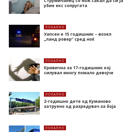
Струмичанец со нож сакал да си ја
убие екс сопругата
ЛОКАЛНО
Уапсен е 15 годишник – возел
„ланд ровер“ сред ноќ
ЛОКАЛНО
Кривична за 17-годишник кој
силувал многу помало девојче
ЛОКАЛНО
2-годишно дете од Куманово
затруено од разредувач за боја
ЛОКАЛНО