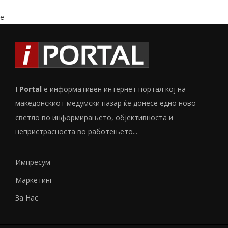
e
I Portal
е информативен интернет портал кој на
македонскиот медумски пазар ќе донесе едно ново
светло во информирањето, објективноста и
непристрасноста во работењето...
Импресум
Маркетинг
За Нас