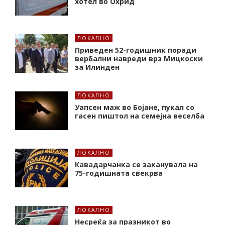
хотел во Охрид
ЛОКАЛНО
Приведен 52-годишник поради
вербални навреди врз Мицкоски
за Илинден
ЛОКАЛНО
Уапсен маж во Бојане, пукал со
гасен пиштол на семејна веселба
ЛОКАЛНО
Кавадарчанка се заканувала на
75-годишната свекрва
ЛОКАЛНО
Несреќа за празникот во